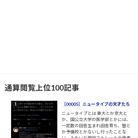
執筆し、ドキュメントとしてまとめました。 キオクシア バブル
の終わりと「見えざる損失」のご案内 ご指定いただ...
20件のビュー
|
2026/07/17 に投稿された
令和8年熊本地震
イオンモール熊本の爆発の瞬間
https://www.threads.com/@tomohir
ogue/post/DbVs9vYE5FT?
xmt=AQG0WqC4srLtHBmXADEyp1
7c_qgmIeCnsao1y8wxLwdP6VnLvgj0
MuYUvWvtPsHz8m57yno&s...
20件のビュー
|
2026/07/28 に投稿された
通算閲覧上位100記事
［00005］ニュータイプの天才たち
ニュータイプとは 東大とか京大と
か、国公立大学の医学部とかには、
一定数の田舎生まれ田舎育ち、塾と
か予備校とかないし行ったことな
い、みたいな現役ストレート合格者