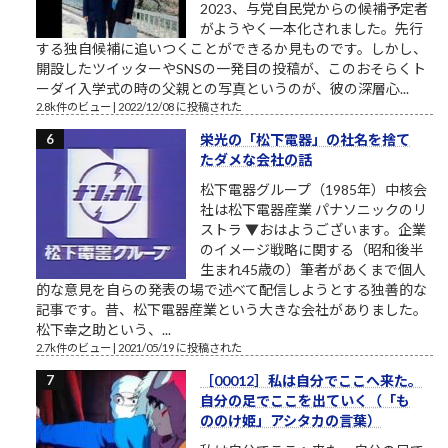
2023、与党自民党からの候補予定者
がようやく一本化されました。先行
する独自候補に追いつくことができるか見ものです。しかし、
開設したツイッターやSNSの一発目の投稿が、このおそらくト
ーダイ入学式の時の父親との写真というのが、彼の深層心...
2.8k件のビュー
|
2022/12/08 に投稿された
栄光の「松下電器」の社名を捨て
たダメな会社の話
松下電器グループ（1985年）中核会
社は松下電器産業 パナソニックのリ
ストラ ▼おはようございます。企業
のイメージ戦略に関する（昭和後半
生まれ45歳の）筆者があくまで個人
的な意見を自らの発表の場で述べて配信しようとする独善的な
記事です。昔、松下電器産業という大きな会社がありました。
松下幸之助という、...
2.7k件のビュー
|
2021/05/19 に投稿された
［00012］私は自分でここへ来た。
自分の足でここを出ていく（「も
ののけ姫」アシタカの言葉）