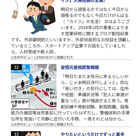
イジ」大槻班長の言葉）
明日から頑張るのではなく今日から
頑張るのでもなく今日だけがんばる
（「カイジ」の名言） おはようござ
います。 2018年3月の筆者によりま
す営業研修に関するブログ配信記事
です。 外部顧問的といいますか、外部役員的なお役目を頂戴し
ているところの、スタートアップ企業でお話をしていました
ら、人材育成や新人研...
2.2k件のビュー
|
2018/03/27 に投稿された
安倍元首相銃撃瞬間
「明日たまたま地元に来るらしいか
ら、じゃあ明日決行しよっと」的な
「思い付き」の犯行にしては、住所
や経歴、準備状況等「犯人に幸運が
重なった」感が強過ぎると思う。発
射訓練や発射試験、射程距離、殺傷
能力の確認等当然事前に行っていたはずだし、警備体制の手薄
な所を見抜いて冷静に近付いた手際、一見それとは分から...
2.1k件のビュー
|
2022/07/08 に投稿された
やりたいというだけでずっと着手