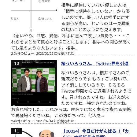
相手に期待していない 優しい人は
「相手に期待をしていない」から優
しいのです。優しい人は相手に対す
る関心が高い、というのは一見異論
の無いことのようにも見えます。
（思いやり、共感、愛情、相手に喜んで欲しい気持ち・・・こ
れらをまとめて関心と呼ぶことにします）相手への関心が高く
ても鬼のような人もいます。相手...
2.5k件のビュー
|
2023/02/22 に投稿された
桜ういろうさん、Twitter界を引退
桜ういろうさんは、櫻井平さんのご
親戚だそうです ものすごい勢いで、
ツイ消ししているので、そろそろ
Twitter界隈からご退場されるようで
す。召されるのですね。お迎えが来
たのですね。特定されたのですね。
お疲れ様でした。これからは、匿名ではなく本音で喋れる関係
で再登場くださいね。 この方たちって、他人を...
2.4k件のビュー
|
2023/02/14 に投稿された
［00034］今日だけがんばる（「カ