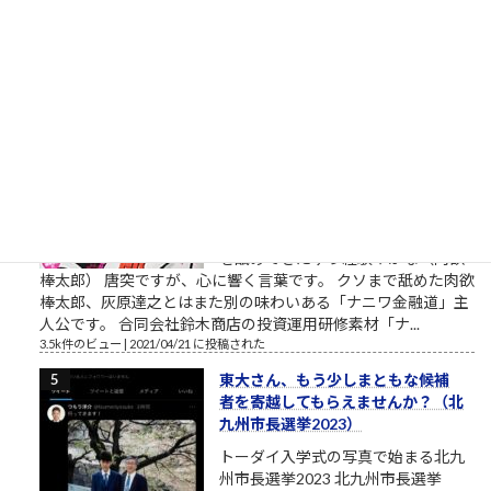
です。公式には、第弐拾壱話・第２１話 ネルフ、誕生という
章で、1999年、京都大学理学部の教授だった冬月は、興味深い
レポートを書いた学生、碇...
3.9k件のビュー
|
2021/03/11 に投稿された
［00006］あるでワシには強い味方
があるんやからな（肉欲棒太郎の
言葉）
強い味方とは？ あるでワシには強い
味方があるんやからな それはだれで
っか？ 人やない、会社を潰して辛酸
を舐めてきたゆう経験やがな（肉欲
棒太郎） 唐突ですが、心に響く言葉です。 クソまで舐めた肉欲
棒太郎、灰原達之とはまた別の味わいある「ナニワ金融道」主
人公です。 合同会社鈴木商店の投資運用研修素材「ナ...
3.5k件のビュー
|
2021/04/21 に投稿された
東大さん、もう少しまともな候補
者を寄越してもらえませんか？（北
九州市長選挙2023）
トーダイ入学式の写真で始まる北九
州市長選挙2023 北九州市長選挙