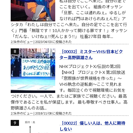
私は自分でここへ来た。自分の足で
ここを出ていく。 組長のオッサン
「旦那、ここは通れねぇ。ゆるしが
なければ門はあけられねぇんだ」ア
シタカ「わたしは自分でここへ来た。自分の足でここを出て行
く」門番「無理です！10人かかって開ける扉です！」オッサン
「だんな、いけねェ!!死んじまう!!」 社畜27年目 毎年...
2.5k件のビュー
|
2023/04/03 に投稿された
［00032］ミスターVHS/日本ビク
ター高野鎮雄さん
NHKプロジェクトX/伝説の第2回
【NHK】 プロジェクトX 第2回放送
「窓際族が世界規格を作った」～
VHS執念の逆転劇～ここで見れま
す。毎回泣くので視聴環境にお気を
つけください。一人で、またはご家族でご視聴ください。最高
傑作であることを私が保証します。 最も尊敬すべき仕事人。高
野鎮雄さんのお話...
2.5k件のビュー
|
2018/11/08 に投稿された
［00022］優しい人は、他人に期待
しない