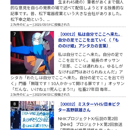
生まれ45歳の）筆者があくまで個人
的な意見を自らの発表の場で述べて配信しようとする独善的な
記事です。昔、松下電器産業という大きな会社がありました。
松下幸之助という、...
2.7k件のビュー
|
2021/05/19 に投稿された
［00012］私は自分でここへ来た。
自分の足でここを出ていく（「も
ののけ姫」アシタカの言葉）
私は自分でここへ来た。自分の足で
ここを出ていく。 組長のオッサン
「旦那、ここは通れねぇ。ゆるしが
なければ門はあけられねぇんだ」ア
シタカ「わたしは自分でここへ来た。自分の足でここを出て行
く」門番「無理です！10人かかって開ける扉です！」オッサン
「だんな、いけねェ!!死んじまう!!」 社畜27年目 毎年...
2.5k件のビュー
|
2023/04/03 に投稿された
［00032］ミスターVHS/日本ビク
ター高野鎮雄さん
NHKプロジェクトX/伝説の第2回
【NHK】 プロジェクトX 第2回放送