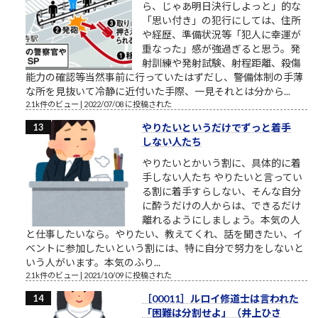
ら、じゃあ明日決行しよっと」的な
「思い付き」の犯行にしては、住所
や経歴、準備状況等「犯人に幸運が
重なった」感が強過ぎると思う。発
射訓練や発射試験、射程距離、殺傷
能力の確認等当然事前に行っていたはずだし、警備体制の手薄
な所を見抜いて冷静に近付いた手際、一見それとは分から...
2.1k件のビュー
|
2022/07/08 に投稿された
やりたいというだけでずっと着手
しない人たち
やりたいとかいう割に、具体的に着
手しない人たち やりたいと言ってい
る割に着手すらしない、そんな自分
に酔うだけの人からは、できるだけ
離れるようにしましょう。本気の人
と仕事したいなら。やりたい、教えてくれ、話を聞きたい、イ
ベントに参加したいという割には、特に自分で努力をしないと
いう人がいます。本気のふり...
2.1k件のビュー
|
2021/10/09 に投稿された
［00011］ルロイ修道士は言われた
「困難は分割せよ」（井上ひさ