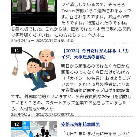
ツイ消ししているので、そろそろ
Twitter界隈からご退場されるようで
す。召されるのですね。お迎えが来
たのですね。特定されたのですね。
お疲れ様でした。これからは、匿名ではなく本音で喋れる関係
で再登場くださいね。 この方たちって、他人を...
2.4k件のビュー
|
2023/02/14 に投稿された
［00034］今日だけがんばる（「カ
イジ」大槻班長の言葉）
明日から頑張るのではなく今日から
頑張るのでもなく今日だけがんばる
（「カイジ」の名言） おはようござ
います。 2018年3月の筆者によりま
す営業研修に関するブログ配信記事
です。 外部顧問的といいますか、外部役員的なお役目を頂戴し
ているところの、スタートアップ企業でお話をしていました
ら、人材育成や新人研...
2.2k件のビュー
|
2018/03/27 に投稿された
安倍元首相銃撃瞬間
「明日たまたま地元に来るらしいか