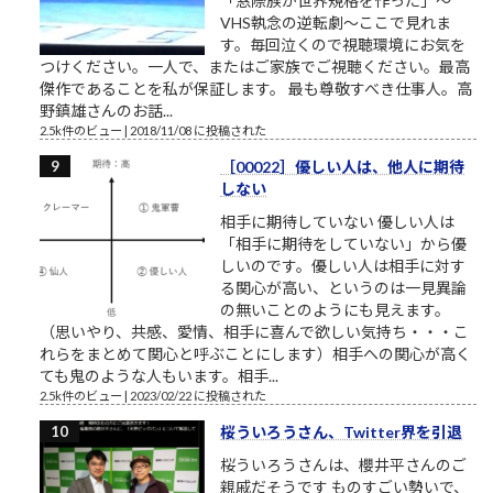
「窓際族が世界規格を作った」～
VHS執念の逆転劇～ここで見れま
す。毎回泣くので視聴環境にお気を
つけください。一人で、またはご家族でご視聴ください。最高
傑作であることを私が保証します。 最も尊敬すべき仕事人。高
野鎮雄さんのお話...
2.5k件のビュー
|
2018/11/08 に投稿された
［00022］優しい人は、他人に期待
しない
相手に期待していない 優しい人は
「相手に期待をしていない」から優
しいのです。優しい人は相手に対す
る関心が高い、というのは一見異論
の無いことのようにも見えます。
（思いやり、共感、愛情、相手に喜んで欲しい気持ち・・・こ
れらをまとめて関心と呼ぶことにします）相手への関心が高く
ても鬼のような人もいます。相手...
2.5k件のビュー
|
2023/02/22 に投稿された
桜ういろうさん、Twitter界を引退
桜ういろうさんは、櫻井平さんのご
親戚だそうです ものすごい勢いで、