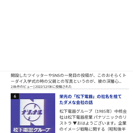
棒太郎、灰原達之とはまた別の味わいある「ナニワ金融道」主
人公です。 合同会社鈴木商店の投資運用研修素材「ナ...
3.6k件のビュー
|
2021/04/21 に投稿された
東大さん、もう少しまともな候補
者を寄越してもらえませんか？（北
九州市長選挙2023）
トーダイ入学式の写真で始まる北九
州市長選挙2023 北九州市長選挙
2023、与党自民党からの候補予定者
がようやく一本化されました。先行
する独自候補に追いつくことができるか見ものです。しかし、
開設したツイッターやSNSの一発目の投稿が、このおそらくト
ーダイ入学式の時の父親との写真というのが、彼の深層心...
2.8k件のビュー
|
2022/12/08 に投稿された
栄光の「松下電器」の社名を捨て
たダメな会社の話
松下電器グループ（1985年）中核会
社は松下電器産業 パナソニックのリ
ストラ ▼おはようございます。企業
のイメージ戦略に関する（昭和後半