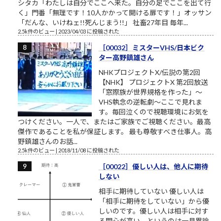
シタカ「わたしは自分でここへ来た。自分の足でここを出て行
く」門番「無理です！10人かかって開ける扉です！」オッサン
「だんな、いけねェ!!死んじまう!!」 社畜27年目 毎年...
2.5k件のビュー
|
2023/04/03 に投稿された
［00032］ミスターVHS/日本ビク
ター高野鎮雄さん
NHKプロジェクトX/伝説の第2回
【NHK】 プロジェクトX 第2回放送
「窓際族が世界規格を作った」～
VHS執念の逆転劇～ここで見れま
す。毎回泣くので視聴環境にお気を
つけください。一人で、またはご家族でご視聴ください。最高
傑作であることを私が保証します。 最も尊敬すべき仕事人。高
野鎮雄さんのお話...
2.5k件のビュー
|
2018/11/08 に投稿された
［00022］優しい人は、他人に期待
しない
相手に期待していない 優しい人は
「相手に期待をしていない」から優
しいのです。優しい人は相手に対す
る関心が高い、というのは一見異論