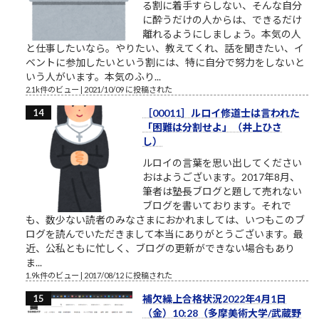
る割に着手すらしない、そんな自分
に酔うだけの人からは、できるだけ
離れるようにしましょう。本気の人
と仕事したいなら。やりたい、教えてくれ、話を聞きたい、イ
ベントに参加したいという割には、特に自分で努力をしないと
いう人がいます。本気のふり...
2.1k件のビュー
|
2021/10/09 に投稿された
［00011］ルロイ修道士は言われた
「困難は分割せよ」（井上ひさ
し）
ルロイの言葉を思い出してください
おはようございます。2017年8月、
筆者は塾長ブログと題して売れない
ブログを書いております。それで
も、数少ない読者のみなさまにおかれましては、いつもこのブ
ログを読んでいただきまして本当にありがとうございます。最
近、公私ともに忙しく、ブログの更新ができない場合もあり
ま...
1.9k件のビュー
|
2017/08/12 に投稿された
補欠繰上合格状況2022年4月1日
（金）10:28（多摩美術大学/武蔵野