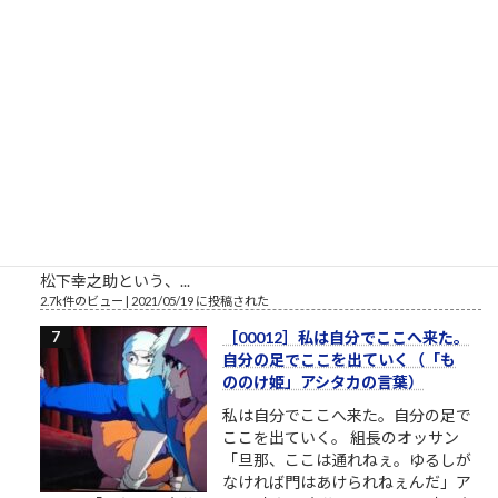
ーダイ入学式の時の父親との写真というのが、彼の深層心...
2.8k件のビュー
|
2022/12/08 に投稿された
栄光の「松下電器」の社名を捨て
たダメな会社の話
松下電器グループ（1985年）中核会
社は松下電器産業 パナソニックのリ
ストラ ▼おはようございます。企業
のイメージ戦略に関する（昭和後半
生まれ45歳の）筆者があくまで個人
的な意見を自らの発表の場で述べて配信しようとする独善的な
記事です。昔、松下電器産業という大きな会社がありました。
松下幸之助という、...
2.7k件のビュー
|
2021/05/19 に投稿された
［00012］私は自分でここへ来た。
自分の足でここを出ていく（「も
ののけ姫」アシタカの言葉）
私は自分でここへ来た。自分の足で
ここを出ていく。 組長のオッサン
「旦那、ここは通れねぇ。ゆるしが
なければ門はあけられねぇんだ」ア