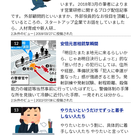
います。 2018年3月の筆者によりま
す営業研修に関するブログ配信記事
です。 外部顧問的といいますか、外部役員的なお役目を頂戴し
ているところの、スタートアップ企業でお話をしていました
ら、人材育成や新人研...
2.2k件のビュー
|
2018/03/27 に投稿された
安倍元首相銃撃瞬間
「明日たまたま地元に来るらしいか
ら、じゃあ明日決行しよっと」的な
「思い付き」の犯行にしては、住所
や経歴、準備状況等「犯人に幸運が
重なった」感が強過ぎると思う。発
射訓練や発射試験、射程距離、殺傷
能力の確認等当然事前に行っていたはずだし、警備体制の手薄
な所を見抜いて冷静に近付いた手際、一見それとは分から...
2.1k件のビュー
|
2022/07/08 に投稿された
やりたいというだけでずっと着手
しない人たち
やりたいとかいう割に、具体的に着
手しない人たち やりたいと言ってい