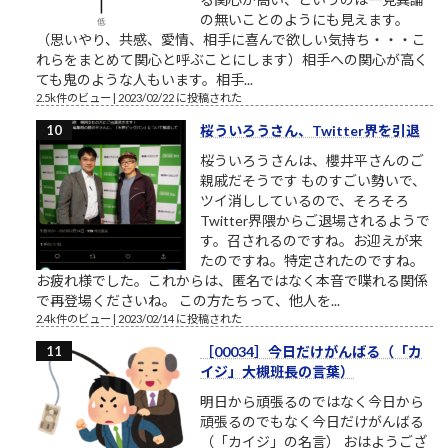
の無いことのようにも見えます。
（思いやり、共感、愛情、相手に喜んで欲しい気持ち・・・こ
れらをまとめて関心と呼ぶことにします）相手への関心が高く
ても鬼のような人もいます。相手...
2.5k件のビュー
|
2023/02/22 に投稿された
桜ういろうさん、Twitter界を引退
桜ういろうさんは、櫻井平さんのご
親戚だそうです ものすごい勢いで、
ツイ消ししているので、そろそろ
Twitter界隈からご退場されるようで
す。召されるのですね。お迎えが来
たのですね。特定されたのですね。
お疲れ様でした。これからは、匿名ではなく本音で喋れる関係
で再登場くださいね。 この方たちって、他人を...
2.4k件のビュー
|
2023/02/14 に投稿された
［00034］今日だけがんばる（「カ
イジ」大槻班長の言葉）
明日から頑張るのではなく今日から
頑張るのでもなく今日だけがんばる
（「カイジ」の名言） おはようござ