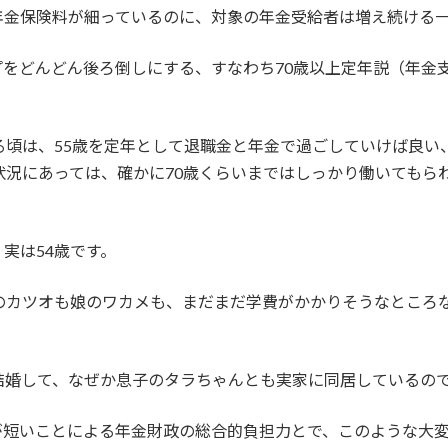
年金保険料が細っているのに、対象の年金受給者は増え続ける
をどんどん後ろ倒しにする、すなわち70歳以上定年説（年金支
る頃は、55歳を定年として退職金と年金で過ごしていけば良
状況にあっては、確かに70歳くらいまではしっかり働いてもら
。
実は54歳です。
子のカツオも娘のワカメも、まだまだ学費がかかりそうなところ
結婚して、なぜか息子のタラちゃんとも実家に同居しているの
が短いことによる年金財政の総合的負担力とで、このような大