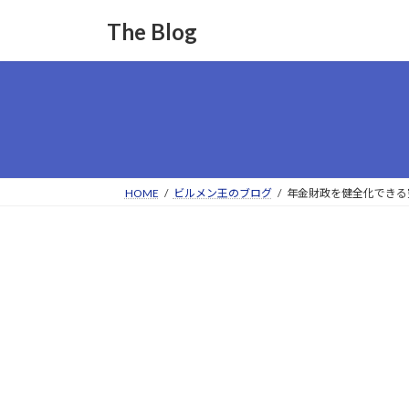
コ
ナ
The Blog
ン
ビ
テ
ゲ
ン
ー
ツ
シ
へ
ョ
ス
ン
キ
に
ッ
移
HOME
ビルメン王のブログ
年金財政を健全化できる
プ
動