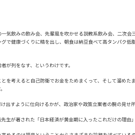
の一気飲みの飲み会、先輩風を吹かせる説教系飲み会、二次会
ングで健康づくりに精を出し、朝食は納豆食べて高タンパク低
給者が列をなす、というわけです。
ことを考えると自己防衛でお金をためまくって、そして溜めた
す。
溶け出すように仕向けるかが、政治家や政策立案者の腕の見せ
義先生が著された「日本経済が黄金期に入ったこれだけの理由
を高めるのは福音ということからさまざまな論拠を述べている