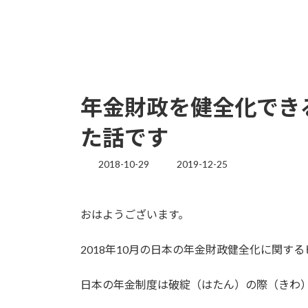
年金財政を健全化でき
た話です
2018-10-29
2019-12-25
最
終
更
新
おはようございます。
日
時
:
2018年10月の日本の年金財政健全化に関す
日本の年金制度は破綻（はたん）の際（きわ