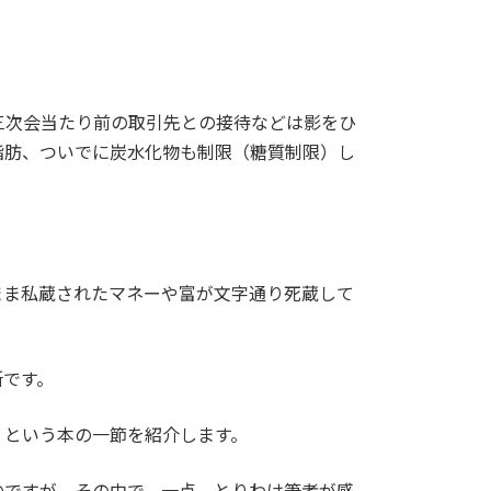
三次会当たり前の取引先との接待などは影をひ
脂肪、ついでに炭水化物も制限（糖質制限）し
まま私蔵されたマネーや富が文字通り死蔵して
所です。
」という本の一節を紹介します。
のですが、その中で、一点、とりわけ筆者が感