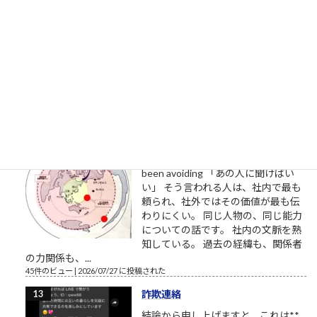
気合い
さすがは旧帝大のうち、唯一理学部
工学部に「女子枠」を設定しなかっ
た東北大学。 教授の、教育者として
の教養・気概・気合いが違う。 教わ
るとは、学ぶとは、こういうことを
言う。 背筋が、伸びます。
48件のビュー
|
2026/07/18 に投稿された
昇進できない真の理由
I help leaders confront what they've
been avoiding 「あの人に聞けばい
い」 そう言われる人は、社内で最も
頼られ、社外ではその価値が最も伝
わりにくい。 同じ人物の、同じ能力
についての話です。 社内の文脈を熟
知している。 過去の経緯も、関係者
の力関係も、...
45件のビュー
|
2026/07/27 に投稿された
詐欺連絡
結論から申し上げますと、これは**