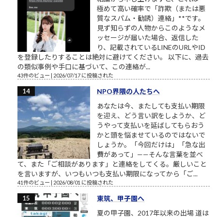
極めて高い確率で「詐欺（または悪
質なスパム・勧誘）連絡」**です。
見ず知らずの人物からこのようなメ
ッセージが届いた場合、返信した
り、記載されているLINEのURLやID
を登録したりすることは絶対に避けてください。 以下に、過去
の類似事例や手口に基づいて、この連絡が...
43件のビュー
|
2026/07/17 に投稿された
NPO界隈の人たちへ
あなたは今、またしても支払い期限
を迎え、どう言い訳をしようか、ど
うやって支払いを延ばしてもらおう
かと頭を悩ませているのではないで
しょうか。「今回だけは」「急な出
費があって」——そんな言葉を並べ
て、また「ご相談があります」と連絡をしてくる。厳しいこと
を言いますが、いつもいつも支払い期限になってから「ご...
41件のビュー
|
2026/08/01 に投稿された
東筑、甲子園へ
夏の甲子園、2017年以来の出場 道は