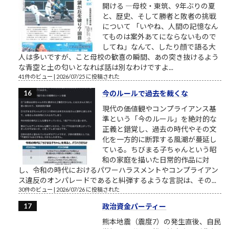
開ける ―母校・東筑、9年ぶりの夏
と、歴史、そして勝者と敗者の挑戦
について 「いやね、人間の記憶なん
てものは案外あてにならないもので
してね」なんて、したり顔で語る大
人は多いですが、こと母校の歓喜の瞬間、あの突き抜けるよう
な青空と土の匂いとなれば話は別なわけですよ...
41件のビュー
|
2026/07/25 に投稿された
今のルールで過去を裁くな
現代の価値観やコンプライアンス基
準という「今のルール」を絶対的な
正義と錯覚し、過去の時代やその文
化を一方的に断罪する風潮が蔓延し
ている。ちびまる子ちゃんという昭
和の家庭を描いた日常的作品に対
し、令和の時代におけるパワーハラスメントやコンプライアン
ス違反のオンパレードであると糾弾するような言説は、その...
30件のビュー
|
2026/07/26 に投稿された
政治資金パーティー
熊本地震（震度7）の発生直後、自民