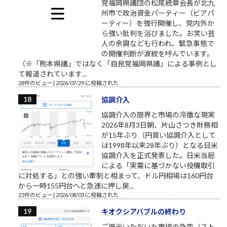
党福岡県議団の松尾統章会長が北九
州市で政治資金パーティー（ビアパ
ーティー）を強行開催し、党内外か
ら強い批判を浴びました。お笑い芸
人の余興なども行われ、緊急事態で
の開催判断が波紋を呼んでいます。
（※「熊本県議」ではなく「自民党福岡県議」による事例とし
て報道されています...
28件のビュー
|
2026/07/29 に投稿された
協調介入
協調介入の限界と市場の冷徹な現実
2026年8月3日朝、片山さつき財務相
が15年ぶり（円買い協調介入として
は1998年以来28年ぶり）となる日米
協調介入を正式発表した。日米当局
による「実需に基づかない投機取引
に対処する」との強い牽制と相まって、ドル円相場は160円台
から一時155円台へと急速に押し戻...
23件のビュー
|
2026/08/03 に投稿された
キオクシアバブルの終わり
ご提示いただいた市場の急変（スト