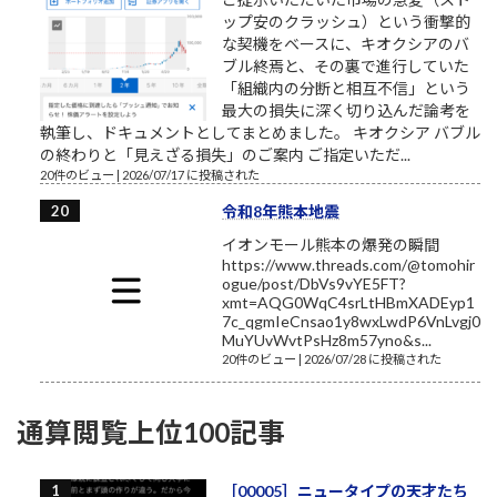
ップ安のクラッシュ）という衝撃的
な契機をベースに、キオクシアのバ
ブル終焉と、その裏で進行していた
「組織内の分断と相互不信」という
最大の損失に深く切り込んだ論考を
執筆し、ドキュメントとしてまとめました。 キオクシア バブル
の終わりと「見えざる損失」のご案内 ご指定いただ...
20件のビュー
|
2026/07/17 に投稿された
令和8年熊本地震
イオンモール熊本の爆発の瞬間
https://www.threads.com/@tomohir
ogue/post/DbVs9vYE5FT?
xmt=AQG0WqC4srLtHBmXADEyp1
7c_qgmIeCnsao1y8wxLwdP6VnLvgj0
MuYUvWvtPsHz8m57yno&s...
20件のビュー
|
2026/07/28 に投稿された
通算閲覧上位100記事
［00005］ニュータイプの天才たち