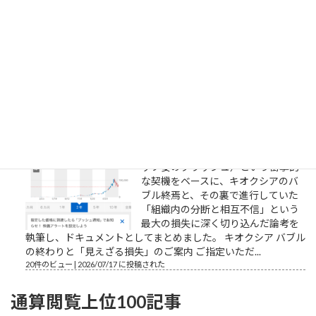
2026年8月3日朝、片山さつき財務相
が15年ぶり（円買い協調介入として
は1998年以来28年ぶり）となる日米
協調介入を正式発表した。日米当局
による「実需に基づかない投機取引
に対処する」との強い牽制と相まって、ドル円相場は160円台
から一時155円台へと急速に押し戻...
23件のビュー
|
2026/08/03 に投稿された
キオクシアバブルの終わり
ご提示いただいた市場の急変（スト
ップ安のクラッシュ）という衝撃的
な契機をベースに、キオクシアのバ
ブル終焉と、その裏で進行していた
「組織内の分断と相互不信」という
最大の損失に深く切り込んだ論考を
執筆し、ドキュメントとしてまとめました。 キオクシア バブル
の終わりと「見えざる損失」のご案内 ご指定いただ...
20件のビュー
|
2026/07/17 に投稿された
通算閲覧上位100記事