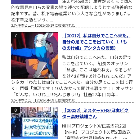
生まれ45歳の）筆者があくまで個人
的な意見を自らの発表の場で述べて配信しようとする独善的な
記事です。昔、松下電器産業という大きな会社がありました。
松下幸之助という、...
2.7k件のビュー
|
2021/05/19 に投稿された
［00012］私は自分でここへ来た。
自分の足でここを出ていく（「も
ののけ姫」アシタカの言葉）
私は自分でここへ来た。自分の足で
ここを出ていく。 組長のオッサン
「旦那、ここは通れねぇ。ゆるしが
なければ門はあけられねぇんだ」ア
シタカ「わたしは自分でここへ来た。自分の足でここを出て行
く」門番「無理です！10人かかって開ける扉です！」オッサン
「だんな、いけねェ!!死んじまう!!」 社畜27年目 毎年...
2.5k件のビュー
|
2023/04/03 に投稿された
［00032］ミスターVHS/日本ビク
ター高野鎮雄さん
NHKプロジェクトX/伝説の第2回
【NHK】 プロジェクトX 第2回放送
「窓際族が世界規格を作った」～