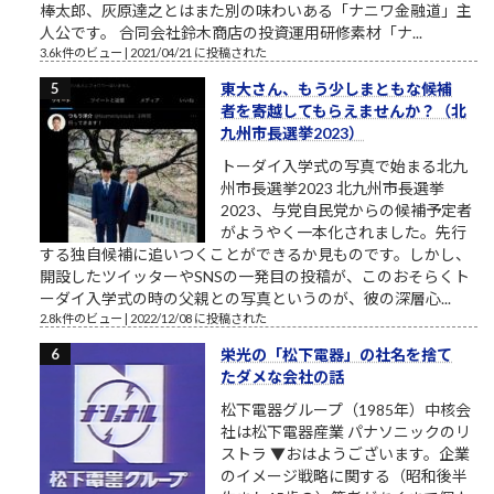
棒太郎、灰原達之とはまた別の味わいある「ナニワ金融道」主
人公です。 合同会社鈴木商店の投資運用研修素材「ナ...
3.6k件のビュー
|
2021/04/21 に投稿された
東大さん、もう少しまともな候補
者を寄越してもらえませんか？（北
九州市長選挙2023）
トーダイ入学式の写真で始まる北九
州市長選挙2023 北九州市長選挙
2023、与党自民党からの候補予定者
がようやく一本化されました。先行
する独自候補に追いつくことができるか見ものです。しかし、
開設したツイッターやSNSの一発目の投稿が、このおそらくト
ーダイ入学式の時の父親との写真というのが、彼の深層心...
2.8k件のビュー
|
2022/12/08 に投稿された
栄光の「松下電器」の社名を捨て
たダメな会社の話
松下電器グループ（1985年）中核会
社は松下電器産業 パナソニックのリ
ストラ ▼おはようございます。企業
のイメージ戦略に関する（昭和後半