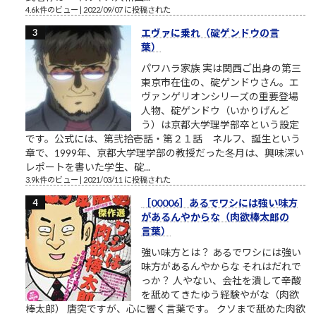
4.6k件のビュー
|
2022/09/07 に投稿された
エヴァに乗れ（碇ゲンドウの言
葉）
パワハラ家族 実は関西ご出身の第三
東京市在住の、碇ゲンドウさん。エ
ヴァンゲリオンシリーズの重要登場
人物、碇ゲンドウ（いかりげんど
う）は京都大学理学部卒という設定
です。公式には、第弐拾壱話・第２１話 ネルフ、誕生という
章で、1999年、京都大学理学部の教授だった冬月は、興味深い
レポートを書いた学生、碇...
3.9k件のビュー
|
2021/03/11 に投稿された
［00006］あるでワシには強い味方
があるんやからな（肉欲棒太郎の
言葉）
強い味方とは？ あるでワシには強い
味方があるんやからな それはだれで
っか？ 人やない、会社を潰して辛酸
を舐めてきたゆう経験やがな（肉欲
棒太郎） 唐突ですが、心に響く言葉です。 クソまで舐めた肉欲