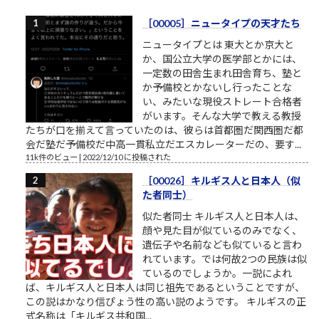
［00005］ニュータイプの天才たち
ニュータイプとは 東大とか京大と
か、国公立大学の医学部とかには、
一定数の田舎生まれ田舎育ち、塾と
か予備校とかないし行ったことな
い、みたいな現役ストレート合格者
がいます。そんな大学で教える教授
たちが口を揃えて言っていたのは、彼らは首都圏だ関西圏だ都
会だ塾だ予備校だ中高一貫私立だエスカレーターだの、要す...
11k件のビュー
|
2022/12/10 に投稿された
［00026］キルギス人と日本人（似
た者同士）
似た者同士 キルギス人と日本人は、
顔や見た目が似ているのみでなく、
遺伝子や名前なども似ていると言わ
れています。では何故2つの民族は似
ているのでしょうか。一説によれ
ば、キルギス人と日本人は同じ祖先であるということですが、
この説はかなり信ぴょう性の高い説のようです。 キルギスの正
式名称は「キルギス共和国...