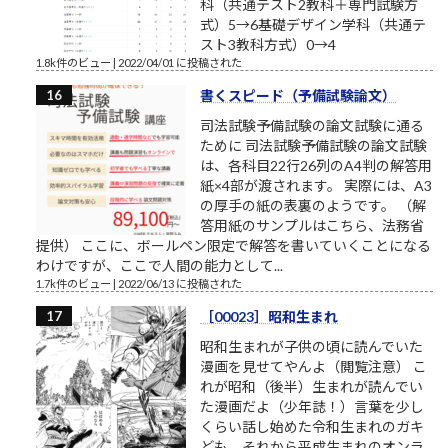
科（共通テスト2教科＋専門試験方
式）5→6基礎デザイン学科（共通テ
スト3教科方式）0→4
1.8k件のビュー
|
2022/04/01 に投稿された
書くスピード（予備試験論文）
司法試験予備試験の論文試験に通る
ために 司法試験予備試験の論文試験
は、各科目22行26列のA4判の解答用
紙×4部が渡されます。 実際には、A3
の厚手の紙の表裏のようです。 （解
答用紙のサンプルはこちら、法務省
提供） ここに、ボールペン限定で解答を書いていくことになる
わけですが、ここで人間の能力として...
1.7k件のビュー
|
2022/06/13 に投稿された
［00023］昭和生まれ
昭和生まれが子供の頃に読んでいた
漫画を見せてやんよ（閲覧注意） こ
れが昭和（後半）生まれが読んでい
た漫画だよ（少年誌！）言葉を少し
くらい話し始めた令和生まれのガキ
ども、それから平成生まれのオンラ