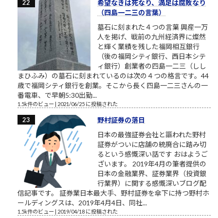
希望なきは死なり、満足は腐敗なり
（四島一二三の言葉）
墓石に刻まれた４つの言葉 興産一万
人を掲げ、戦前の九州経済界に燦然
と輝く業績を残した福岡相互銀行
（後の福岡シティ銀行、西日本シテ
ィ銀行）創業者の四島一二三（しし
まひふみ）の墓石に刻まれているのは次の４つの格言です。44
歳で福岡シティ銀行を創業。そこから長く四島一二三さんの一
番電車、で早朝5:30出勤...
1.5k件のビュー
|
2021/06/25 に投稿された
野村証券の落日
日本の最強証券会社と謳われた野村
証券がついに店舗の統廃合に踏み切
るという感慨深い話です おはようご
ざいます。 2019年4月の筆者提供の
日本の金融業界、証券業界（投資銀
行業界）に関する感慨深いブログ配
信記事です。 証券業日本最大手、野村証券を傘下に持つ野村ホ
ールディングスは、2019年4月4日、同社...
1.5k件のビュー
|
2019/04/18 に投稿された