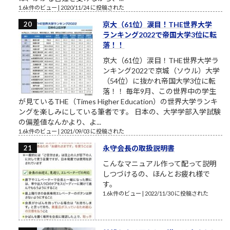
1.6k件のビュー
|
2020/11/24 に投稿された
京大（61位）涙目！THE世界大学
ランキング2022で帝国大学3位に転
落！！
京大（61位）涙目！THE世界大学ラ
ンキング2022で京城（ソウル）大学
（54位）に抜かれ帝国大学3位に転
落！！ 毎年9月、この世界中の学生
が見ているTHE（Times Higher Education）の世界大学ランキ
ングを楽しみにしている筆者です。 日本の、大学学部入学試験
の偏差値なんかより、よ...
1.6k件のビュー
|
2021/09/03 に投稿された
永守会長の取扱説明書
こんなマニュアル作って配って説明
しつづけるの、ほんとお疲れ様で
す。
1.6k件のビュー
|
2022/11/30 に投稿された