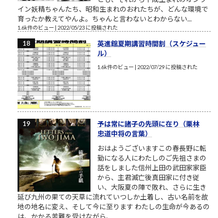
イン妖精ちゃんたち、昭和生まれのおれたちが、どんな環境で
育ったか教えてやんよ。ちゃんと言わないとわからない...
1.6k件のビュー
|
2022/05/23 に投稿された
英進館夏期講習時間割（スケジュー
ル）
1.6k件のビュー
|
2022/07/29 に投稿された
予は常に諸子の先頭に在り（栗林
忠道中将の言葉）
おはようございますこの春長野に転
勤になる人にわたしのご先祖さまの
話をしました信州上田の武田家家臣
から、主君滅亡後真田家に付き従
い、大阪夏の陣で敗れ、さらに生き
延び九州の果ての天草に流れていつしか土着し、古い名前を故
地の地名に変え、そして今に至ります わたしの生命が今あるの
は、かかる苦難を受けながら、...