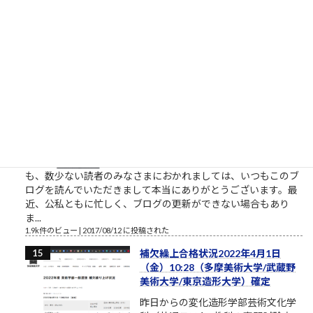
と仕事したいなら。やりたい、教えてくれ、話を聞きたい、イ
ベントに参加したいという割には、特に自分で努力をしないと
いう人がいます。本気のふり...
2.1k件のビュー
|
2021/10/09 に投稿された
［00011］ルロイ修道士は言われた
「困難は分割せよ」（井上ひさ
し）
ルロイの言葉を思い出してください
おはようございます。2017年8月、
筆者は塾長ブログと題して売れない
ブログを書いております。それで
も、数少ない読者のみなさまにおかれましては、いつもこのブ
ログを読んでいただきまして本当にありがとうございます。最
近、公私ともに忙しく、ブログの更新ができない場合もあり
ま...
1.9k件のビュー
|
2017/08/12 に投稿された
補欠繰上合格状況2022年4月1日
（金）10:28（多摩美術大学/武蔵野
美術大学/東京造形大学）確定
昨日からの変化造形学部芸術文化学