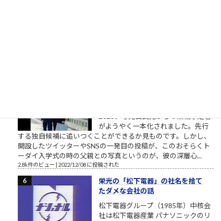
を舐めてきたゆう経験やがな（肉欲
棒太郎） 唐突ですが、心に響く言葉です。 クソまで舐めた肉欲
棒太郎、灰原達之とはまた別の味わいある「ナニワ金融道」主
人公です。 合同会社鈴木商店の投資運用研修素材「ナ...
3.6k件のビュー
|
2021/04/21 に投稿された
東大さん、もう少しまともな候補
者を寄越してもらえませんか？（北
九州市長選挙2023）
トーダイ入学式の写真で始まる北九
州市長選挙2023 北九州市長選挙
2023、与党自民党からの候補予定者
がようやく一本化されました。先行
する独自候補に追いつくことができるか見ものです。しかし、
開設したツイッターやSNSの一発目の投稿が、このおそらくト
ーダイ入学式の時の父親との写真というのが、彼の深層心...
2.8k件のビュー
|
2022/12/08 に投稿された
栄光の「松下電器」の社名を捨て
たダメな会社の話
松下電器グループ（1985年）中核会
社は松下電器産業 パナソニックのリ