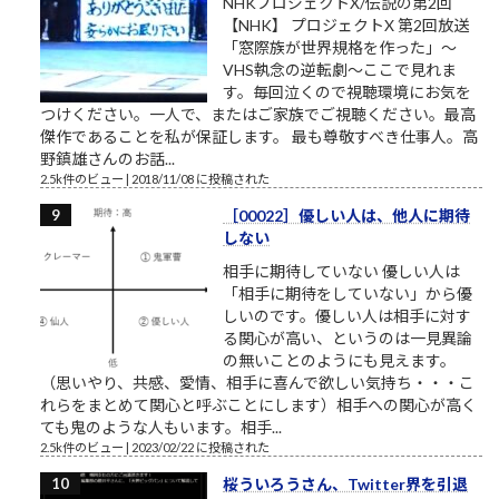
NHKプロジェクトX/伝説の第2回
【NHK】 プロジェクトX 第2回放送
「窓際族が世界規格を作った」～
VHS執念の逆転劇～ここで見れま
す。毎回泣くので視聴環境にお気を
つけください。一人で、またはご家族でご視聴ください。最高
傑作であることを私が保証します。 最も尊敬すべき仕事人。高
野鎮雄さんのお話...
2.5k件のビュー
|
2018/11/08 に投稿された
［00022］優しい人は、他人に期待
しない
相手に期待していない 優しい人は
「相手に期待をしていない」から優
しいのです。優しい人は相手に対す
る関心が高い、というのは一見異論
の無いことのようにも見えます。
（思いやり、共感、愛情、相手に喜んで欲しい気持ち・・・こ
れらをまとめて関心と呼ぶことにします）相手への関心が高く
ても鬼のような人もいます。相手...
2.5k件のビュー
|
2023/02/22 に投稿された
桜ういろうさん、Twitter界を引退