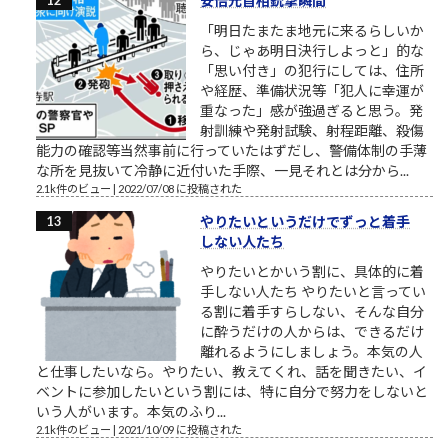
安倍元首相銃撃瞬間
「明日たまたま地元に来るらしいか
ら、じゃあ明日決行しよっと」的な
「思い付き」の犯行にしては、住所
や経歴、準備状況等「犯人に幸運が
重なった」感が強過ぎると思う。発
射訓練や発射試験、射程距離、殺傷
能力の確認等当然事前に行っていたはずだし、警備体制の手薄
な所を見抜いて冷静に近付いた手際、一見それとは分から...
2.1k件のビュー
|
2022/07/08 に投稿された
やりたいというだけでずっと着手
しない人たち
やりたいとかいう割に、具体的に着
手しない人たち やりたいと言ってい
る割に着手すらしない、そんな自分
に酔うだけの人からは、できるだけ
離れるようにしましょう。本気の人
と仕事したいなら。やりたい、教えてくれ、話を聞きたい、イ
ベントに参加したいという割には、特に自分で努力をしないと
いう人がいます。本気のふり...
2.1k件のビュー
|
2021/10/09 に投稿された