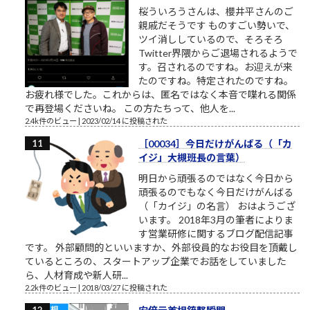
桜ういろうさんは、櫻井平さんのご
親戚だそうです ものすごい勢いで、
ツイ消ししているので、そろそろ
Twitter界隈からご退場されるようで
す。召されるのですね。お迎えが来
たのですね。特定されたのですね。
お疲れ様でした。これからは、匿名ではなく本音で喋れる関係
で再登場くださいね。 この方たちって、他人を...
2.4k件のビュー
|
2023/02/14 に投稿された
［00034］今日だけがんばる（「カ
イジ」大槻班長の言葉）
明日から頑張るのではなく今日から
頑張るのでもなく今日だけがんばる
（「カイジ」の名言） おはようござ
います。 2018年3月の筆者によりま
す営業研修に関するブログ配信記事
です。 外部顧問的といいますか、外部役員的なお役目を頂戴し
ているところの、スタートアップ企業でお話をしていました
ら、人材育成や新人研...
2.2k件のビュー
|
2018/03/27 に投稿された