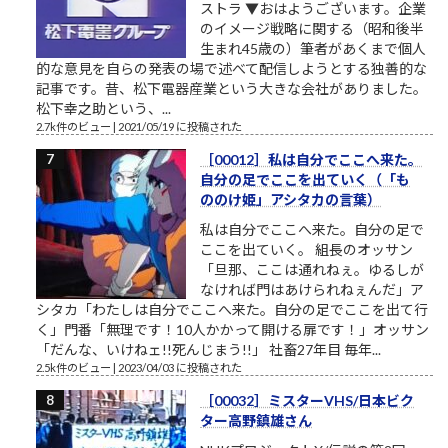
ストラ ▼おはようございます。企業
のイメージ戦略に関する（昭和後半
生まれ45歳の）筆者があくまで個人
的な意見を自らの発表の場で述べて配信しようとする独善的な
記事です。昔、松下電器産業という大きな会社がありました。
松下幸之助という、...
2.7k件のビュー
|
2021/05/19 に投稿された
［00012］私は自分でここへ来た。
自分の足でここを出ていく（「も
ののけ姫」アシタカの言葉）
私は自分でここへ来た。自分の足で
ここを出ていく。 組長のオッサン
「旦那、ここは通れねぇ。ゆるしが
なければ門はあけられねぇんだ」ア
シタカ「わたしは自分でここへ来た。自分の足でここを出て行
く」門番「無理です！10人かかって開ける扉です！」オッサン
「だんな、いけねェ!!死んじまう!!」 社畜27年目 毎年...
2.5k件のビュー
|
2023/04/03 に投稿された
［00032］ミスターVHS/日本ビク
ター高野鎮雄さん