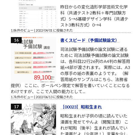
昨日からの変化造形学部芸術文化学
科（共通テスト2教科＋専門試験方
式）5→6基礎デザイン学科（共通テ
スト3教科方式）0→4
1.8k件のビュー
|
2022/04/01 に投稿された
書くスピード（予備試験論文）
司法試験予備試験の論文試験に通る
ために 司法試験予備試験の論文試験
は、各科目22行26列のA4判の解答用
紙×4部が渡されます。 実際には、A3
の厚手の紙の表裏のようです。 （解
答用紙のサンプルはこちら、法務省
提供） ここに、ボールペン限定で解答を書いていくことになる
わけですが、ここで人間の能力として...
1.7k件のビュー
|
2022/06/13 に投稿された
［00023］昭和生まれ
昭和生まれが子供の頃に読んでいた
漫画を見せてやんよ（閲覧注意） こ
れが昭和（後半）生まれが読んでい
た漫画だよ（少年誌！）言葉を少し