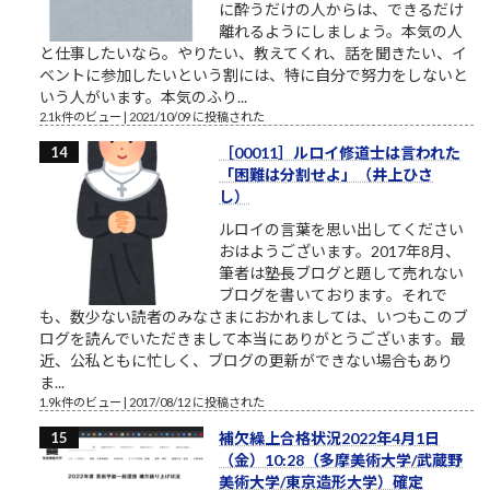
に酔うだけの人からは、できるだけ
離れるようにしましょう。本気の人
と仕事したいなら。やりたい、教えてくれ、話を聞きたい、イ
ベントに参加したいという割には、特に自分で努力をしないと
いう人がいます。本気のふり...
2.1k件のビュー
|
2021/10/09 に投稿された
［00011］ルロイ修道士は言われた
「困難は分割せよ」（井上ひさ
し）
ルロイの言葉を思い出してください
おはようございます。2017年8月、
筆者は塾長ブログと題して売れない
ブログを書いております。それで
も、数少ない読者のみなさまにおかれましては、いつもこのブ
ログを読んでいただきまして本当にありがとうございます。最
近、公私ともに忙しく、ブログの更新ができない場合もあり
ま...
1.9k件のビュー
|
2017/08/12 に投稿された
補欠繰上合格状況2022年4月1日
（金）10:28（多摩美術大学/武蔵野
美術大学/東京造形大学）確定