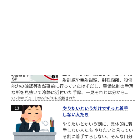
す営業研修に関するブログ配信記事
です。 外部顧問的といいますか、外部役員的なお役目を頂戴し
ているところの、スタートアップ企業でお話をしていました
ら、人材育成や新人研...
2.2k件のビュー
|
2018/03/27 に投稿された
安倍元首相銃撃瞬間
「明日たまたま地元に来るらしいか
ら、じゃあ明日決行しよっと」的な
「思い付き」の犯行にしては、住所
や経歴、準備状況等「犯人に幸運が
重なった」感が強過ぎると思う。発
射訓練や発射試験、射程距離、殺傷
能力の確認等当然事前に行っていたはずだし、警備体制の手薄
な所を見抜いて冷静に近付いた手際、一見それとは分から...
2.1k件のビュー
|
2022/07/08 に投稿された
やりたいというだけでずっと着手
しない人たち
やりたいとかいう割に、具体的に着
手しない人たち やりたいと言ってい
る割に着手すらしない、そんな自分