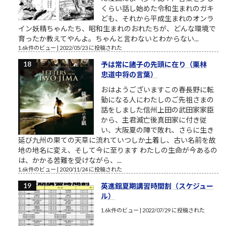
くらい話し始めた令和生まれのガキ
ども、それから平成生まれのオンラ
イン妖精ちゃんたち、昭和生まれのおれたちが、どんな環境で
育ったか教えてやんよ。ちゃんと言わないとわからない...
1.6k件のビュー
|
2022/05/23 に投稿された
予は常に諸子の先頭に在り（栗林
忠道中将の言葉）
おはようございますこの春長野に転
勤になる人にわたしのご先祖さまの
話をしました信州上田の武田家家臣
から、主君滅亡後真田家に付き従
い、大阪夏の陣で敗れ、さらに生き
延び九州の果ての天草に流れていつしか土着し、古い名前を故
地の地名に変え、そして今に至ります わたしの生命が今あるの
は、かかる苦難を受けながら、...
1.6k件のビュー
|
2020/11/24 に投稿された
英進館夏期講習時間割（スケジュー
ル）
1.6k件のビュー
|
2022/07/29 に投稿された