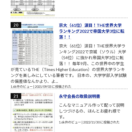
京大（61位）涙目！THE世界大学
ランキング2022で帝国大学3位に転
落！！
京大（61位）涙目！THE世界大学ラ
ンキング2022で京城（ソウル）大学
（54位）に抜かれ帝国大学3位に転
落！！ 毎年9月、この世界中の学生
が見ているTHE（Times Higher Education）の世界大学ランキ
ングを楽しみにしている筆者です。 日本の、大学学部入学試験
の偏差値なんかより、よ...
1.6k件のビュー
|
2021/09/03 に投稿された
永守会長の取扱説明書
こんなマニュアル作って配って説明
しつづけるの、ほんとお疲れ様で
す。
1.6k件のビュー
|
2022/11/30 に投稿された