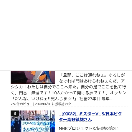
のイメージ戦略に関する（昭和後半
生まれ45歳の）筆者があくまで個人
的な意見を自らの発表の場で述べて配信しようとする独善的な
記事です。昔、松下電器産業という大きな会社がありました。
松下幸之助という、...
2.7k件のビュー
|
2021/05/19 に投稿された
［00012］私は自分でここへ来た。
自分の足でここを出ていく（「も
ののけ姫」アシタカの言葉）
私は自分でここへ来た。自分の足で
ここを出ていく。 組長のオッサン
「旦那、ここは通れねぇ。ゆるしが
なければ門はあけられねぇんだ」ア
シタカ「わたしは自分でここへ来た。自分の足でここを出て行
く」門番「無理です！10人かかって開ける扉です！」オッサン
「だんな、いけねェ!!死んじまう!!」 社畜27年目 毎年...
2.5k件のビュー
|
2023/04/03 に投稿された
［00032］ミスターVHS/日本ビク
ター高野鎮雄さん
NHKプロジェクトX/伝説の第2回