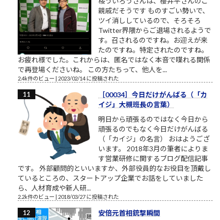
桜ういろうさんは、櫻井平さんのご
親戚だそうです ものすごい勢いで、
ツイ消ししているので、そろそろ
Twitter界隈からご退場されるようで
す。召されるのですね。お迎えが来
たのですね。特定されたのですね。
お疲れ様でした。これからは、匿名ではなく本音で喋れる関係
で再登場くださいね。 この方たちって、他人を...
2.4k件のビュー
|
2023/02/14 に投稿された
［00034］今日だけがんばる（「カ
イジ」大槻班長の言葉）
明日から頑張るのではなく今日から
頑張るのでもなく今日だけがんばる
（「カイジ」の名言） おはようござ
います。 2018年3月の筆者によりま
す営業研修に関するブログ配信記事
です。 外部顧問的といいますか、外部役員的なお役目を頂戴し
ているところの、スタートアップ企業でお話をしていました
ら、人材育成や新人研...
2.2k件のビュー
|
2018/03/27 に投稿された
安倍元首相銃撃瞬間