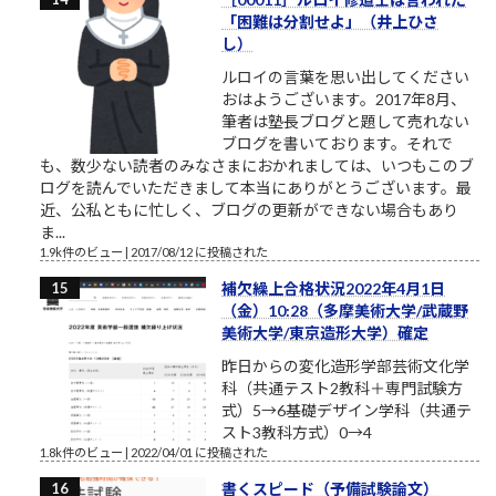
「困難は分割せよ」（井上ひさ
し）
ルロイの言葉を思い出してください
おはようございます。2017年8月、
筆者は塾長ブログと題して売れない
ブログを書いております。それで
も、数少ない読者のみなさまにおかれましては、いつもこのブ
ログを読んでいただきまして本当にありがとうございます。最
近、公私ともに忙しく、ブログの更新ができない場合もあり
ま...
1.9k件のビュー
|
2017/08/12 に投稿された
補欠繰上合格状況2022年4月1日
（金）10:28（多摩美術大学/武蔵野
美術大学/東京造形大学）確定
昨日からの変化造形学部芸術文化学
科（共通テスト2教科＋専門試験方
式）5→6基礎デザイン学科（共通テ
スト3教科方式）0→4
1.8k件のビュー
|
2022/04/01 に投稿された
書くスピード（予備試験論文）