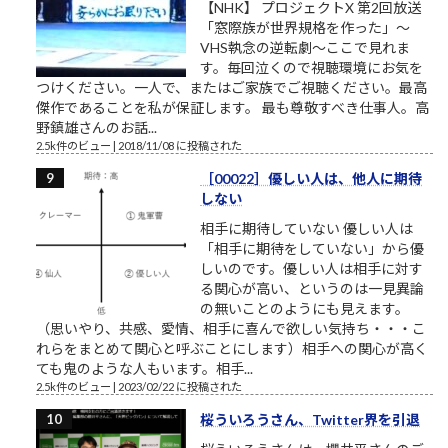
【NHK】 プロジェクトX 第2回放送
「窓際族が世界規格を作った」～
VHS執念の逆転劇～ここで見れま
す。毎回泣くので視聴環境にお気を
つけください。一人で、またはご家族でご視聴ください。最高
傑作であることを私が保証します。 最も尊敬すべき仕事人。高
野鎮雄さんのお話...
2.5k件のビュー
|
2018/11/08 に投稿された
［00022］優しい人は、他人に期待
しない
相手に期待していない 優しい人は
「相手に期待をしていない」から優
しいのです。優しい人は相手に対す
る関心が高い、というのは一見異論
の無いことのようにも見えます。
（思いやり、共感、愛情、相手に喜んで欲しい気持ち・・・こ
れらをまとめて関心と呼ぶことにします）相手への関心が高く
ても鬼のような人もいます。相手...
2.5k件のビュー
|
2023/02/22 に投稿された
桜ういろうさん、Twitter界を引退