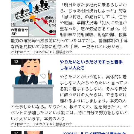
「明日たまたま地元に来るらしいか
ら、じゃあ明日決行しよっと」的な
「思い付き」の犯行にしては、住所
や経歴、準備状況等「犯人に幸運が
重なった」感が強過ぎると思う。発
射訓練や発射試験、射程距離、殺傷
能力の確認等当然事前に行っていたはずだし、警備体制の手薄
な所を見抜いて冷静に近付いた手際、一見それとは分から...
2.1k件のビュー
|
2022/07/08 に投稿された
やりたいというだけでずっと着手
しない人たち
やりたいとかいう割に、具体的に着
手しない人たち やりたいと言ってい
る割に着手すらしない、そんな自分
に酔うだけの人からは、できるだけ
離れるようにしましょう。本気の人
と仕事したいなら。やりたい、教えてくれ、話を聞きたい、イ
ベントに参加したいという割には、特に自分で努力をしないと
いう人がいます。本気のふり...
2.1k件のビュー
|
2021/10/09 に投稿された
［00011］ルロイ修道士は言われた