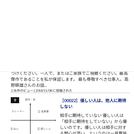
シタカ「わたしは自分でここへ来た。自分の足でここを出て行
く」門番「無理です！10人かかって開ける扉です！」オッサン
「だんな、いけねェ!!死んじまう!!」 社畜27年目 毎年...
2.5k件のビュー
|
2023/04/03 に投稿された
［00032］ミスターVHS/日本ビク
ター高野鎮雄さん
NHKプロジェクトX/伝説の第2回
【NHK】 プロジェクトX 第2回放送
「窓際族が世界規格を作った」～
VHS執念の逆転劇～ここで見れま
す。毎回泣くので視聴環境にお気を
つけください。一人で、またはご家族でご視聴ください。最高
傑作であることを私が保証します。 最も尊敬すべき仕事人。高
野鎮雄さんのお話...
2.5k件のビュー
|
2018/11/08 に投稿された
［00022］優しい人は、他人に期待
しない
相手に期待していない 優しい人は
「相手に期待をしていない」から優
しいのです。優しい人は相手に対す
る関心が高い、というのは一見異論