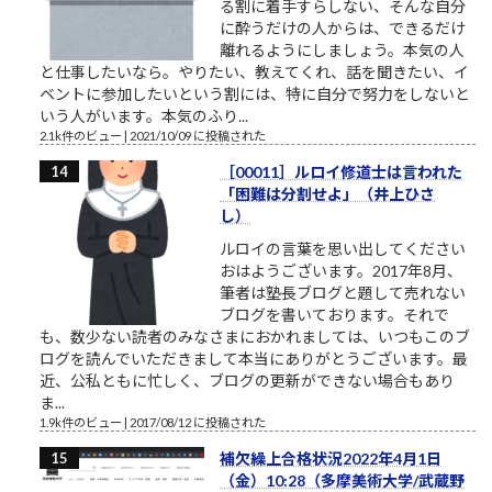
る割に着手すらしない、そんな自分
に酔うだけの人からは、できるだけ
離れるようにしましょう。本気の人
と仕事したいなら。やりたい、教えてくれ、話を聞きたい、イ
ベントに参加したいという割には、特に自分で努力をしないと
いう人がいます。本気のふり...
2.1k件のビュー
|
2021/10/09 に投稿された
［00011］ルロイ修道士は言われた
「困難は分割せよ」（井上ひさ
し）
ルロイの言葉を思い出してください
おはようございます。2017年8月、
筆者は塾長ブログと題して売れない
ブログを書いております。それで
も、数少ない読者のみなさまにおかれましては、いつもこのブ
ログを読んでいただきまして本当にありがとうございます。最
近、公私ともに忙しく、ブログの更新ができない場合もあり
ま...
1.9k件のビュー
|
2017/08/12 に投稿された
補欠繰上合格状況2022年4月1日
（金）10:28（多摩美術大学/武蔵野