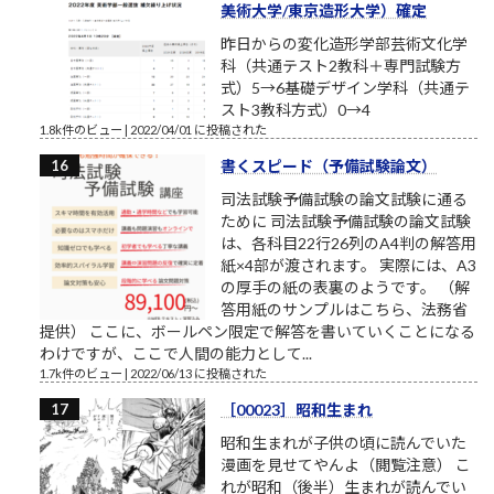
美術大学/東京造形大学）確定
昨日からの変化造形学部芸術文化学
科（共通テスト2教科＋専門試験方
式）5→6基礎デザイン学科（共通テ
スト3教科方式）0→4
1.8k件のビュー
|
2022/04/01 に投稿された
書くスピード（予備試験論文）
司法試験予備試験の論文試験に通る
ために 司法試験予備試験の論文試験
は、各科目22行26列のA4判の解答用
紙×4部が渡されます。 実際には、A3
の厚手の紙の表裏のようです。 （解
答用紙のサンプルはこちら、法務省
提供） ここに、ボールペン限定で解答を書いていくことになる
わけですが、ここで人間の能力として...
1.7k件のビュー
|
2022/06/13 に投稿された
［00023］昭和生まれ
昭和生まれが子供の頃に読んでいた
漫画を見せてやんよ（閲覧注意） こ
れが昭和（後半）生まれが読んでい