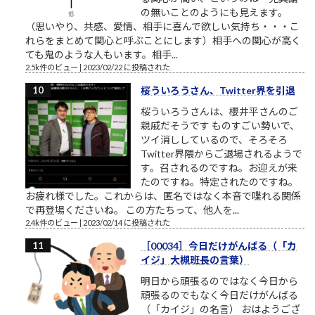
の無いことのようにも見えます。
（思いやり、共感、愛情、相手に喜んで欲しい気持ち・・・こ
れらをまとめて関心と呼ぶことにします）相手への関心が高く
ても鬼のような人もいます。相手...
2.5k件のビュー
|
2023/02/22 に投稿された
桜ういろうさん、Twitter界を引退
桜ういろうさんは、櫻井平さんのご
親戚だそうです ものすごい勢いで、
ツイ消ししているので、そろそろ
Twitter界隈からご退場されるようで
す。召されるのですね。お迎えが来
たのですね。特定されたのですね。
お疲れ様でした。これからは、匿名ではなく本音で喋れる関係
で再登場くださいね。 この方たちって、他人を...
2.4k件のビュー
|
2023/02/14 に投稿された
［00034］今日だけがんばる（「カ
イジ」大槻班長の言葉）
明日から頑張るのではなく今日から
頑張るのでもなく今日だけがんばる
（「カイジ」の名言） おはようござ