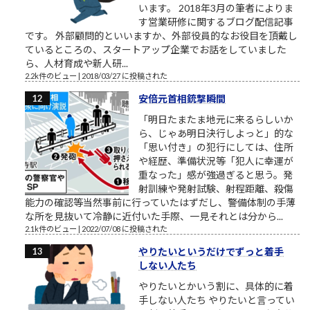
います。 2018年3月の筆者によりま
す営業研修に関するブログ配信記事
です。 外部顧問的といいますか、外部役員的なお役目を頂戴し
ているところの、スタートアップ企業でお話をしていました
ら、人材育成や新人研...
2.2k件のビュー
|
2018/03/27 に投稿された
安倍元首相銃撃瞬間
「明日たまたま地元に来るらしいか
ら、じゃあ明日決行しよっと」的な
「思い付き」の犯行にしては、住所
や経歴、準備状況等「犯人に幸運が
重なった」感が強過ぎると思う。発
射訓練や発射試験、射程距離、殺傷
能力の確認等当然事前に行っていたはずだし、警備体制の手薄
な所を見抜いて冷静に近付いた手際、一見それとは分から...
2.1k件のビュー
|
2022/07/08 に投稿された
やりたいというだけでずっと着手
しない人たち
やりたいとかいう割に、具体的に着
手しない人たち やりたいと言ってい