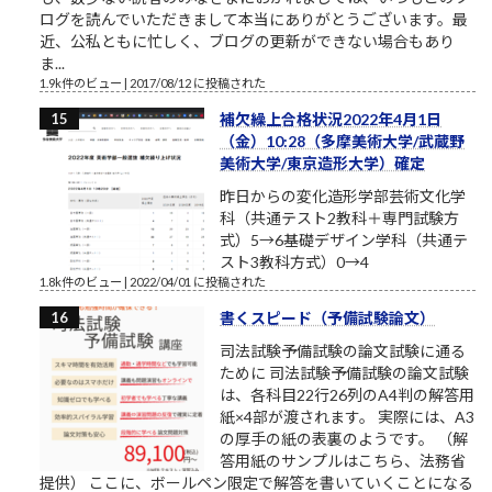
ログを読んでいただきまして本当にありがとうございます。最
近、公私ともに忙しく、ブログの更新ができない場合もあり
ま...
1.9k件のビュー
|
2017/08/12 に投稿された
補欠繰上合格状況2022年4月1日
（金）10:28（多摩美術大学/武蔵野
美術大学/東京造形大学）確定
昨日からの変化造形学部芸術文化学
科（共通テスト2教科＋専門試験方
式）5→6基礎デザイン学科（共通テ
スト3教科方式）0→4
1.8k件のビュー
|
2022/04/01 に投稿された
書くスピード（予備試験論文）
司法試験予備試験の論文試験に通る
ために 司法試験予備試験の論文試験
は、各科目22行26列のA4判の解答用
紙×4部が渡されます。 実際には、A3
の厚手の紙の表裏のようです。 （解
答用紙のサンプルはこちら、法務省
提供） ここに、ボールペン限定で解答を書いていくことになる