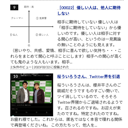
［00022］優しい人は、他人に期待
しない
相手に期待していない 優しい人は
「相手に期待をしていない」から優
しいのです。優しい人は相手に対す
る関心が高い、というのは一見異論
の無いことのようにも見えます。
（思いやり、共感、愛情、相手に喜んで欲しい気持ち・・・こ
れらをまとめて関心と呼ぶことにします）相手への関心が高く
ても鬼のような人もいます。相手...
2.5k件のビュー
|
2023/02/22 に投稿された
桜ういろうさん、Twitter界を引退
桜ういろうさんは、櫻井平さんのご
親戚だそうです ものすごい勢いで、
ツイ消ししているので、そろそろ
Twitter界隈からご退場されるようで
す。召されるのですね。お迎えが来
たのですね。特定されたのですね。
お疲れ様でした。これからは、匿名ではなく本音で喋れる関係
で再登場くださいね。 この方たちって、他人を...