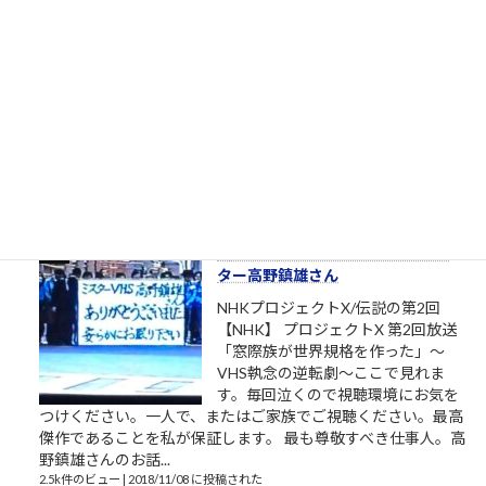
自分の足でここを出ていく（「も
ののけ姫」アシタカの言葉）
私は自分でここへ来た。自分の足で
ここを出ていく。 組長のオッサン
「旦那、ここは通れねぇ。ゆるしが
なければ門はあけられねぇんだ」ア
シタカ「わたしは自分でここへ来た。自分の足でここを出て行
く」門番「無理です！10人かかって開ける扉です！」オッサン
「だんな、いけねェ!!死んじまう!!」 社畜27年目 毎年...
2.5k件のビュー
|
2023/04/03 に投稿された
［00032］ミスターVHS/日本ビク
ター高野鎮雄さん
NHKプロジェクトX/伝説の第2回
【NHK】 プロジェクトX 第2回放送
「窓際族が世界規格を作った」～
VHS執念の逆転劇～ここで見れま
す。毎回泣くので視聴環境にお気を
つけください。一人で、またはご家族でご視聴ください。最高
傑作であることを私が保証します。 最も尊敬すべき仕事人。高
野鎮雄さんのお話...
2.5k件のビュー
|
2018/11/08 に投稿された