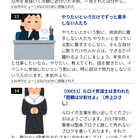
な所を見抜いて冷静に近付いた手際、一見それとは分から...
2.1k件のビュー
|
2022/07/08 に投稿された
やりたいというだけでずっと着手
しない人たち
やりたいとかいう割に、具体的に着
手しない人たち やりたいと言ってい
る割に着手すらしない、そんな自分
に酔うだけの人からは、できるだけ
離れるようにしましょう。本気の人
と仕事したいなら。やりたい、教えてくれ、話を聞きたい、イ
ベントに参加したいという割には、特に自分で努力をしないと
いう人がいます。本気のふり...
2.1k件のビュー
|
2021/10/09 に投稿された
［00011］ルロイ修道士は言われた
「困難は分割せよ」（井上ひさ
し）
ルロイの言葉を思い出してください
おはようございます。2017年8月、
筆者は塾長ブログと題して売れない
ブログを書いております。それで
も、数少ない読者のみなさまにおかれましては、いつもこのブ