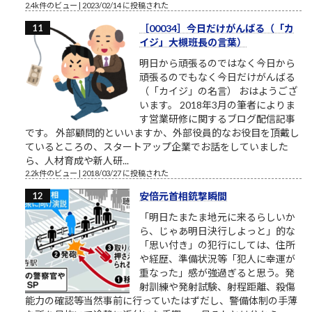
2.4k件のビュー
|
2023/02/14 に投稿された
［00034］今日だけがんばる（「カ
イジ」大槻班長の言葉）
明日から頑張るのではなく今日から
頑張るのでもなく今日だけがんばる
（「カイジ」の名言） おはようござ
います。 2018年3月の筆者によりま
す営業研修に関するブログ配信記事
です。 外部顧問的といいますか、外部役員的なお役目を頂戴し
ているところの、スタートアップ企業でお話をしていました
ら、人材育成や新人研...
2.2k件のビュー
|
2018/03/27 に投稿された
安倍元首相銃撃瞬間
「明日たまたま地元に来るらしいか
ら、じゃあ明日決行しよっと」的な
「思い付き」の犯行にしては、住所
や経歴、準備状況等「犯人に幸運が
重なった」感が強過ぎると思う。発
射訓練や発射試験、射程距離、殺傷
能力の確認等当然事前に行っていたはずだし、警備体制の手薄