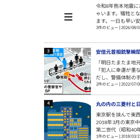
令和8年熊本地震
ゃいます。犠牲と
ます。一日も早い安
3件のビュー
|
2026/08
安倍元首相銃撃瞬
「明日たまたま地
「犯人に幸運が重
だし、警備体制の手
2件のビュー
|
2022/07
丸の内の三菱村と
東京駅を挟んで東
2018年3月の東
第二世代（昭和40
1件のビュー
|
2018/03