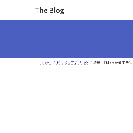
コ
ナ
The Blog
ン
ビ
テ
ゲ
ン
ー
ツ
シ
へ
ョ
ス
ン
キ
に
ッ
移
HOME
ビルメン王のブログ
綺麗に終わった漫画ラン
プ
動