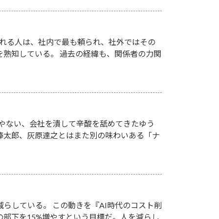
聞けばいい」 そう言われる人は、社内で最も頼られ、社外ではその
を熟知している。 過去の経緯も、関係者の力関
人やない、会社を潰して辛酸を舐めてきたゆう
欲棒太郎、灰原達之とはまた別の味わいある「ナ
を減らしている。 この動きを『AI時代のコスト削
りの部下を15%増やすという目標だ。人を減らし