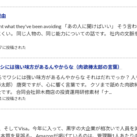
理由
s confront what they've been avoiding 「あの人に
くい。 同じ人物の、同じ能力についての話です。 社内の文脈
/27 に投稿された
でワシには強い味方があるんやからな（肉欲棒太郎の言葉）
るでワシには強い味方があるんやからな それはだれでっか？ 
太郎） 唐突ですが、心に響く言葉です。 クソまで舐めた肉
です。 合同会社鈴木商店の投資運用研修素材「ナ...
/21 に投稿された
シェ、そしてVisa。今年に入って、黒字の大企業が相次いで人員
本質を見誤る。 Amazonが掲げているのは、管理職1人あた