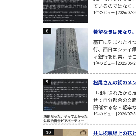
ているのではなく、階
1件のビュー
|
2026/07
希望なきは死なり
墓石に刻まれた４
行、西日本シティ
ィ銀行を創業。そこ
1件のビュー
|
2021/06
松尾さんの鋼のメ
「批判されたから反
せて自分都合の文
開催するな・軽率な
1件のビュー
|
2026/07
共に招魂場上の花