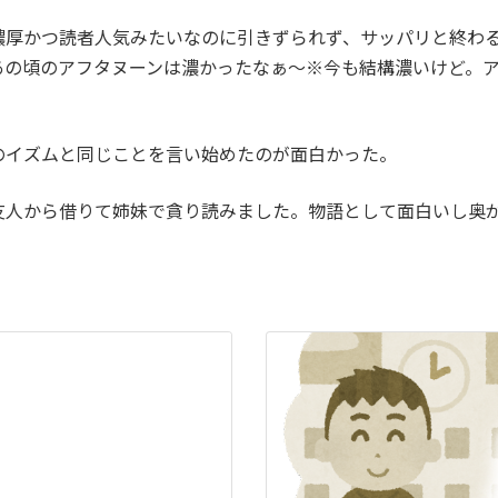
濃厚かつ読者人気みたいなのに引きずられず、サッパリと終わ
の頃のアフタヌーンは濃かったなぁ〜※今も結構濃いけど。ア
のイズムと同じことを言い始めたのが面白かった。
友人から借りて姉妹で貪り読みました。物語として面白いし奥