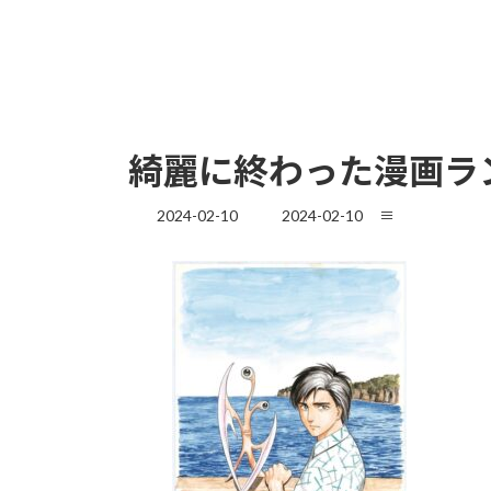
綺麗に終わった漫画ラ
最
2024-02-10
2024-02-10
≡
終
更
新
日
時
: