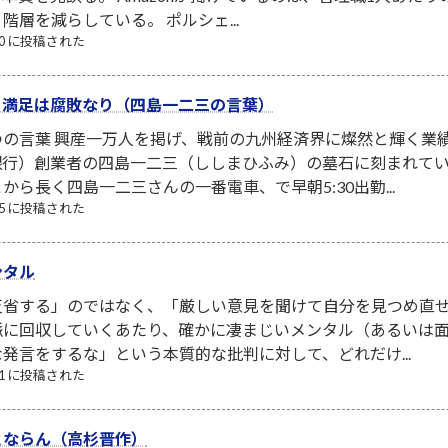
層を減らしている。 ポルシェ...
/30 に投稿された
、満足は腐敗なり（四島一二三の言葉）
つの言葉 興産一万人を掲げ、戦前の九州経済界に燦然と輝く業
銀行）創業者の四島一二三（ししまひふみ）の墓石に刻まれてい
から長く四島一二三さんの一番電車、で早朝5:30出勤...
/25 に投稿された
ンタル
省する」のではなく、「厳しい意見を聞けて自分を見つめ直せ
脈に回収していくあたり、確かに凄まじいメンタル（あるいは面
発言をするな」という本質的な批判に対して、どれだけ...
/31 に投稿された
とならん（高杉晋作）