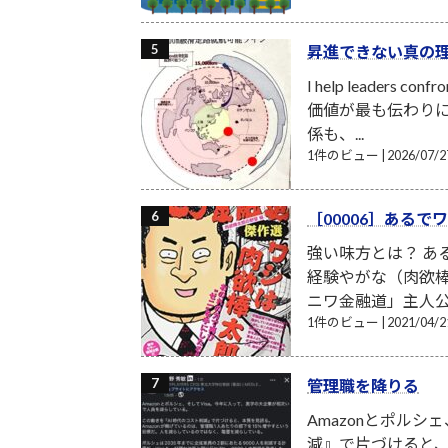
昇進できない真の
I help leader
価値が最も伝わりに
係も、...
1件のビュー
|
2026/07
［00006］ある
強い味方とは？ あ
経験やがな（肉欲棒
ニワ金融道」主人公
1件のビュー
|
2021/04
管理職を降りる
Amazonとポル
減』で片づけると、