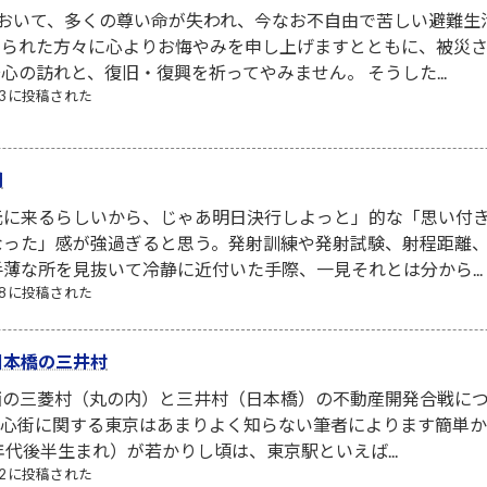
において、多くの尊い命が失われ、今なお不自由で苦しい避難生
なられた方々に心よりお悔やみを申し上げますとともに、被災
心の訪れと、復旧・復興を祈ってやみません。 そうした...
/03 に投稿された
間
元に来るらしいから、じゃあ明日決行しよっと」的な「思い付
なった」感が強過ぎると思う。発射訓練や発射試験、射程距離
薄な所を見抜いて冷静に近付いた手際、一見それとは分から...
/08 に投稿された
日本橋の三井村
西の三菱村（丸の内）と三井村（日本橋）の不動産開発合戦につ
京中心街に関する東京はあまりよく知らない筆者によります簡単
年代後半生まれ）が若かりし頃は、東京駅といえば...
/22 に投稿された