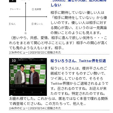
しない
相手に期待していない 優しい人は
「相手に期待をしていない」から優
しいのです。優しい人は相手に対す
る関心が高い、というのは一見異論
の無いことのようにも見えます。
（思いやり、共感、愛情、相手に喜んで欲しい気持ち・・・こ
れらをまとめて関心と呼ぶことにします）相手への関心が高く
ても鬼のような人もいます。相手...
2.5k件のビュー
|
2023/02/22 に投稿された
桜ういろうさん、Twitter界を引退
桜ういろうさんは、櫻井平さんのご
親戚だそうです ものすごい勢いで、
ツイ消ししているので、そろそろ
Twitter界隈からご退場されるようで
す。召されるのですね。お迎えが来
たのですね。特定されたのですね。
お疲れ様でした。これからは、匿名ではなく本音で喋れる関係
で再登場くださいね。 この方たちって、他人を...
2.4k件のビュー
|
2023/02/14 に投稿された