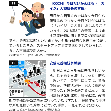
［00034］今日だけがんばる（「カ
イジ」大槻班長の言葉）
明日から頑張るのではなく今日から
頑張るのでもなく今日だけがんばる
（「カイジ」の名言） おはようござ
います。 2018年3月の筆者によりま
す営業研修に関するブログ配信記事
です。 外部顧問的といいますか、外部役員的なお役目を頂戴し
ているところの、スタートアップ企業でお話をしていました
ら、人材育成や新人研...
2.2k件のビュー
|
2018/03/27 に投稿された
安倍元首相銃撃瞬間
「明日たまたま地元に来るらしいか
ら、じゃあ明日決行しよっと」的な
「思い付き」の犯行にしては、住所
や経歴、準備状況等「犯人に幸運が
重なった」感が強過ぎると思う。発
射訓練や発射試験、射程距離、殺傷
能力の確認等当然事前に行っていたはずだし、警備体制の手薄
な所を見抜いて冷静に近付いた手際、一見それとは分から...
2.1k件のビュー
|
2022/07/08 に投稿された