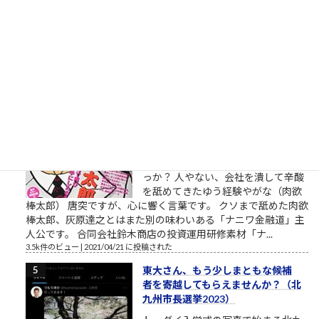
人物、碇ゲンドウ（いかりげんど
う）は京都大学理学部卒という設定
です。公式には、第弐拾壱話・第２１話 ネルフ、誕生という
章で、1999年、京都大学理学部の教授だった冬月は、興味深い
レポートを書いた学生、碇...
3.9k件のビュー
|
2021/03/11 に投稿された
［00006］あるでワシには強い味方
があるんやからな（肉欲棒太郎の
言葉）
強い味方とは？ あるでワシには強い
味方があるんやからな それはだれで
っか？ 人やない、会社を潰して辛酸
を舐めてきたゆう経験やがな（肉欲
棒太郎） 唐突ですが、心に響く言葉です。 クソまで舐めた肉欲
棒太郎、灰原達之とはまた別の味わいある「ナニワ金融道」主
人公です。 合同会社鈴木商店の投資運用研修素材「ナ...
3.5k件のビュー
|
2021/04/21 に投稿された
東大さん、もう少しまともな候補
者を寄越してもらえませんか？（北
九州市長選挙2023）