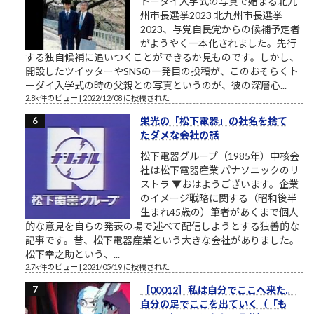
トーダイ入学式の写真で始まる北九
州市長選挙2023 北九州市長選挙
2023、与党自民党からの候補予定者
がようやく一本化されました。先行
する独自候補に追いつくことができるか見ものです。しかし、
開設したツイッターやSNSの一発目の投稿が、このおそらくト
ーダイ入学式の時の父親との写真というのが、彼の深層心...
2.8k件のビュー
|
2022/12/08 に投稿された
栄光の「松下電器」の社名を捨て
たダメな会社の話
松下電器グループ（1985年）中核会
社は松下電器産業 パナソニックのリ
ストラ ▼おはようございます。企業
のイメージ戦略に関する（昭和後半
生まれ45歳の）筆者があくまで個人
的な意見を自らの発表の場で述べて配信しようとする独善的な
記事です。昔、松下電器産業という大きな会社がありました。
松下幸之助という、...
2.7k件のビュー
|
2021/05/19 に投稿された
［00012］私は自分でここへ来た。
自分の足でここを出ていく（「も