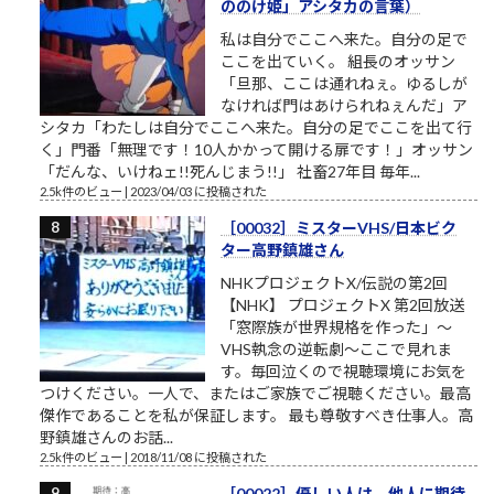
ののけ姫」アシタカの言葉）
私は自分でここへ来た。自分の足で
ここを出ていく。 組長のオッサン
「旦那、ここは通れねぇ。ゆるしが
なければ門はあけられねぇんだ」ア
シタカ「わたしは自分でここへ来た。自分の足でここを出て行
く」門番「無理です！10人かかって開ける扉です！」オッサン
「だんな、いけねェ!!死んじまう!!」 社畜27年目 毎年...
2.5k件のビュー
|
2023/04/03 に投稿された
［00032］ミスターVHS/日本ビク
ター高野鎮雄さん
NHKプロジェクトX/伝説の第2回
【NHK】 プロジェクトX 第2回放送
「窓際族が世界規格を作った」～
VHS執念の逆転劇～ここで見れま
す。毎回泣くので視聴環境にお気を
つけください。一人で、またはご家族でご視聴ください。最高
傑作であることを私が保証します。 最も尊敬すべき仕事人。高
野鎮雄さんのお話...
2.5k件のビュー
|
2018/11/08 に投稿された
［00022］優しい人は、他人に期待