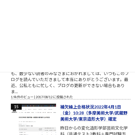
と仕事したいなら。やりたい、教えてくれ、話を聞きたい、イ
ベントに参加したいという割には、特に自分で努力をしないと
いう人がいます。本気のふり...
2.1k件のビュー
|
2021/10/09 に投稿された
［00011］ルロイ修道士は言われた
「困難は分割せよ」（井上ひさ
し）
ルロイの言葉を思い出してください
おはようございます。2017年8月、
筆者は塾長ブログと題して売れない
ブログを書いております。それで
も、数少ない読者のみなさまにおかれましては、いつもこのブ
ログを読んでいただきまして本当にありがとうございます。最
近、公私ともに忙しく、ブログの更新ができない場合もあり
ま...
1.9k件のビュー
|
2017/08/12 に投稿された
補欠繰上合格状況2022年4月1日
（金）10:28（多摩美術大学/武蔵野
美術大学/東京造形大学）確定
昨日からの変化造形学部芸術文化学
科（共通テスト2教科＋専門試験方