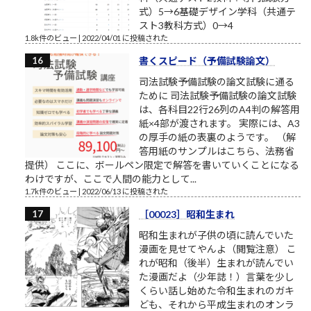
式）5→6基礎デザイン学科（共通テ
スト3教科方式）0→4
1.8k件のビュー
|
2022/04/01 に投稿された
書くスピード（予備試験論文）
司法試験予備試験の論文試験に通る
ために 司法試験予備試験の論文試験
は、各科目22行26列のA4判の解答用
紙×4部が渡されます。 実際には、A3
の厚手の紙の表裏のようです。 （解
答用紙のサンプルはこちら、法務省
提供） ここに、ボールペン限定で解答を書いていくことになる
わけですが、ここで人間の能力として...
1.7k件のビュー
|
2022/06/13 に投稿された
［00023］昭和生まれ
昭和生まれが子供の頃に読んでいた
漫画を見せてやんよ（閲覧注意） こ
れが昭和（後半）生まれが読んでい
た漫画だよ（少年誌！）言葉を少し
くらい話し始めた令和生まれのガキ
ども、それから平成生まれのオンラ