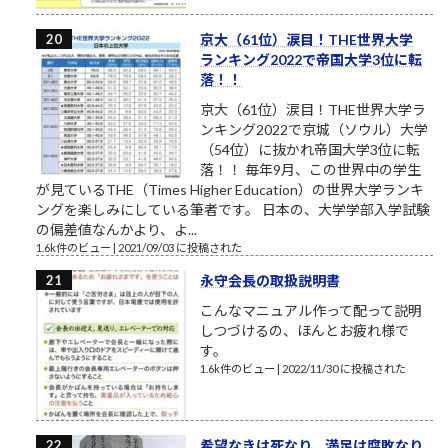
京大（61位）涙目！THE世界大学
ランキング2022で帝国大学3位に転
落！！
京大（61位）涙目！THE世界大学ラ
ンキング2022で京城（ソウル）大学
（54位）に抜かれ帝国大学3位に転
落！！ 毎年9月、この世界中の学生
が見ているTHE（Times Higher Education）の世界大学ランキ
ングを楽しみにしている筆者です。 日本の、大学学部入学試験
の偏差値なんかより、よ...
1.6k件のビュー
|
2021/09/03 に投稿された
永守会長の取扱説明書
こんなマニュアル作って配って説明
しつづけるの、ほんとお疲れ様で
す。
1.6k件のビュー
|
2022/11/30 に投稿された
希望なきは死なり、満足は腐敗なり