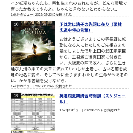
イン妖精ちゃんたち、昭和生まれのおれたちが、どんな環境で
育ったか教えてやんよ。ちゃんと言わないとわからない...
1.6k件のビュー
|
2022/05/23 に投稿された
予は常に諸子の先頭に在り（栗林
忠道中将の言葉）
おはようございますこの春長野に転
勤になる人にわたしのご先祖さまの
話をしました信州上田の武田家家臣
から、主君滅亡後真田家に付き従
い、大阪夏の陣で敗れ、さらに生き
延び九州の果ての天草に流れていつしか土着し、古い名前を故
地の地名に変え、そして今に至ります わたしの生命が今あるの
は、かかる苦難を受けながら、...
1.6k件のビュー
|
2020/11/24 に投稿された
英進館夏期講習時間割（スケジュー
ル）
1.6k件のビュー
|
2022/07/29 に投稿された