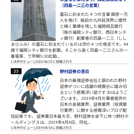
（四島一二三の言葉）
墓石に刻まれた４つの言葉 興産一万
人を掲げ、戦前の九州経済界に燦然
と輝く業績を残した福岡相互銀行
（後の福岡シティ銀行、西日本シテ
ィ銀行）創業者の四島一二三（しし
まひふみ）の墓石に刻まれているのは次の４つの格言です。44
歳で福岡シティ銀行を創業。そこから長く四島一二三さんの一
番電車、で早朝5:30出勤...
1.5k件のビュー
|
2021/06/25 に投稿された
野村証券の落日
日本の最強証券会社と謳われた野村
証券がついに店舗の統廃合に踏み切
るという感慨深い話です おはようご
ざいます。 2019年4月の筆者提供の
日本の金融業界、証券業界（投資銀
行業界）に関する感慨深いブログ配
信記事です。 証券業日本最大手、野村証券を傘下に持つ野村ホ
ールディングスは、2019年4月4日、同社...
1.5k件のビュー
|
2019/04/18 に投稿された