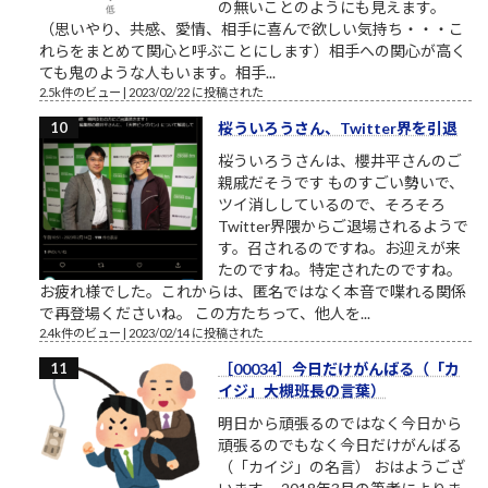
の無いことのようにも見えます。
（思いやり、共感、愛情、相手に喜んで欲しい気持ち・・・こ
れらをまとめて関心と呼ぶことにします）相手への関心が高く
ても鬼のような人もいます。相手...
2.5k件のビュー
|
2023/02/22 に投稿された
桜ういろうさん、Twitter界を引退
桜ういろうさんは、櫻井平さんのご
親戚だそうです ものすごい勢いで、
ツイ消ししているので、そろそろ
Twitter界隈からご退場されるようで
す。召されるのですね。お迎えが来
たのですね。特定されたのですね。
お疲れ様でした。これからは、匿名ではなく本音で喋れる関係
で再登場くださいね。 この方たちって、他人を...
2.4k件のビュー
|
2023/02/14 に投稿された
［00034］今日だけがんばる（「カ
イジ」大槻班長の言葉）
明日から頑張るのではなく今日から
頑張るのでもなく今日だけがんばる
（「カイジ」の名言） おはようござ