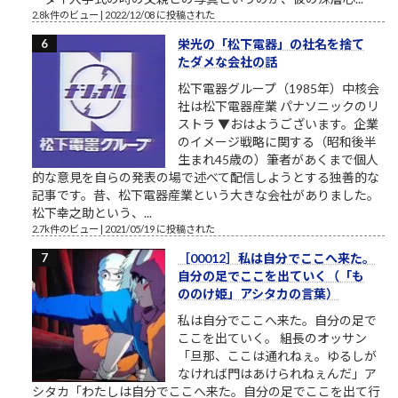
2.8k件のビュー
|
2022/12/08 に投稿された
栄光の「松下電器」の社名を捨て
たダメな会社の話
松下電器グループ（1985年）中核会
社は松下電器産業 パナソニックのリ
ストラ ▼おはようございます。企業
のイメージ戦略に関する（昭和後半
生まれ45歳の）筆者があくまで個人
的な意見を自らの発表の場で述べて配信しようとする独善的な
記事です。昔、松下電器産業という大きな会社がありました。
松下幸之助という、...
2.7k件のビュー
|
2021/05/19 に投稿された
［00012］私は自分でここへ来た。
自分の足でここを出ていく（「も
ののけ姫」アシタカの言葉）
私は自分でここへ来た。自分の足で
ここを出ていく。 組長のオッサン
「旦那、ここは通れねぇ。ゆるしが
なければ門はあけられねぇんだ」ア
シタカ「わたしは自分でここへ来た。自分の足でここを出て行