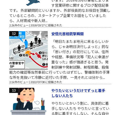
います。 2018年3月の筆者によりま
す営業研修に関するブログ配信記事
です。 外部顧問的といいますか、外部役員的なお役目を頂戴し
ているところの、スタートアップ企業でお話をしていました
ら、人材育成や新人研...
2.2k件のビュー
|
2018/03/27 に投稿された
安倍元首相銃撃瞬間
「明日たまたま地元に来るらしいか
ら、じゃあ明日決行しよっと」的な
「思い付き」の犯行にしては、住所
や経歴、準備状況等「犯人に幸運が
重なった」感が強過ぎると思う。発
射訓練や発射試験、射程距離、殺傷
能力の確認等当然事前に行っていたはずだし、警備体制の手薄
な所を見抜いて冷静に近付いた手際、一見それとは分から...
2.1k件のビュー
|
2022/07/08 に投稿された
やりたいというだけでずっと着手
しない人たち
やりたいとかいう割に、具体的に着
手しない人たち やりたいと言ってい
る割に着手すらしない、そんな自分