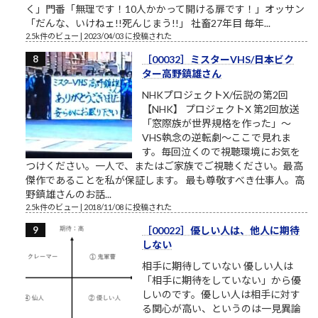
く」門番「無理です！10人かかって開ける扉です！」オッサン
「だんな、いけねェ!!死んじまう!!」 社畜27年目 毎年...
2.5k件のビュー
|
2023/04/03 に投稿された
［00032］ミスターVHS/日本ビク
ター高野鎮雄さん
NHKプロジェクトX/伝説の第2回
【NHK】 プロジェクトX 第2回放送
「窓際族が世界規格を作った」～
VHS執念の逆転劇～ここで見れま
す。毎回泣くので視聴環境にお気を
つけください。一人で、またはご家族でご視聴ください。最高
傑作であることを私が保証します。 最も尊敬すべき仕事人。高
野鎮雄さんのお話...
2.5k件のビュー
|
2018/11/08 に投稿された
［00022］優しい人は、他人に期待
しない
相手に期待していない 優しい人は
「相手に期待をしていない」から優
しいのです。優しい人は相手に対す
る関心が高い、というのは一見異論