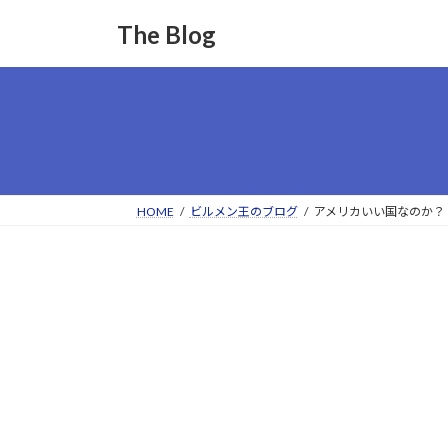
コ
ナ
The Blog
ン
ビ
テ
ゲ
ン
ー
ツ
シ
へ
ョ
ス
ン
キ
に
ッ
移
HOME
ビルメン王のブログ
アメリカいい国なのか？
プ
動