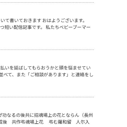
いて書いておきます おはようございます。
かつ短い配信記事です。 私たちベビーブーマー
支払いを延ばしてもらおうかと頭を悩ませてい
並べて、また「ご相談があります」と連絡をし
遂げ功なるの後共に招魂場上の花とならん（長州
成後 共作弔魂場上花 弔む羅和留 人尓入