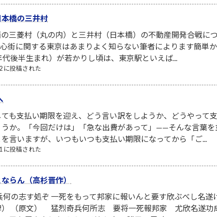
日本橋の三井村
西の三菱村（丸の内）と三井村（日本橋）の不動産開発合戦につ
京中心街に関する東京はあまりよく知らない筆者によります簡単
年代後半生まれ）が若かりし頃は、東京駅といえば...
/22 に投稿された
へ
しても支払い期限を迎え、どう言い訳をしようか、どうやって
ょうか。「今回だけは」「急な出費があって」——そんな言葉を
を言いますが、いつもいつも支払い期限になってから「ご...
/01 に投稿された
とならん（高杉晋作）
兵何の志す処ぞ 一死をもって邦家に報いんと要す欣ぶべし名
碑） （原文） 猛烈奇兵何所志 要将一死報邦家 尤欣名遂功