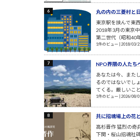
丸の内の三菱村と
東京駅を挟んで東
2018年3月の東
第二世代（昭和40
1件のビュー
|
2018/03
NPO界隈の人たち
あなたは今、また
るのではないでし
てくる。厳しいこと
1件のビュー
|
2026/08
共に招魂場上の花
高杉晋作 猛烈の奇
下関・桜山招魂社