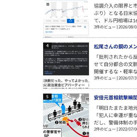
協調介入の限界と市
ぶり）となる日米
て、ドル円相場は16
3件のビュー
|
2026/08
松尾さんの鋼のメ
「批判されたから反
せて自分都合の文
開催するな・軽率な
3件のビュー
|
2026/07
安倍元首相銃撃瞬
「明日たまたま地
「犯人に幸運が重
だし、警備体制の手
2件のビュー
|
2022/07