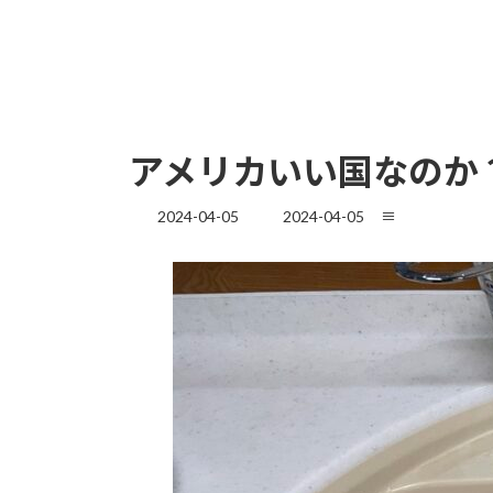
アメリカいい国なのか
最
2024-04-05
2024-04-05
≡
終
更
新
日
時
: