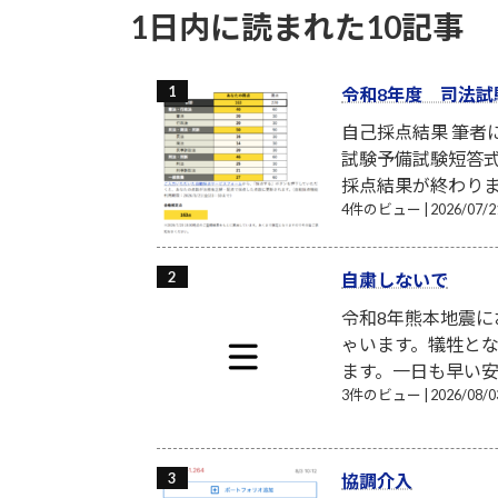
1日内に読まれた10記事
令和8年度 司法試
自己採点結果 筆
試験予備試験短答式
採点結果が終わり
4件のビュー
|
2026/07
自粛しないで
令和8年熊本地震
ゃいます。犠牲と
ます。一日も早い安
3件のビュー
|
2026/08
協調介入