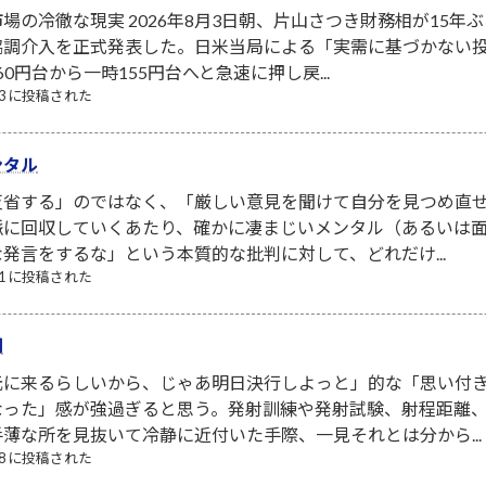
場の冷徹な現実 2026年8月3日朝、片山さつき財務相が15年ぶ
協調介入を正式発表した。日米当局による「実需に基づかない
0円台から一時155円台へと急速に押し戻...
/03 に投稿された
ンタル
省する」のではなく、「厳しい意見を聞けて自分を見つめ直せ
脈に回収していくあたり、確かに凄まじいメンタル（あるいは面
発言をするな」という本質的な批判に対して、どれだけ...
/31 に投稿された
間
元に来るらしいから、じゃあ明日決行しよっと」的な「思い付
なった」感が強過ぎると思う。発射訓練や発射試験、射程距離
薄な所を見抜いて冷静に近付いた手際、一見それとは分から...
/08 に投稿された