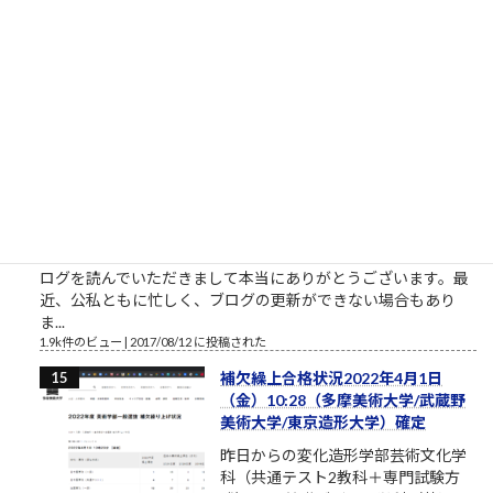
ベントに参加したいという割には、特に自分で努力をしないと
いう人がいます。本気のふり...
2.1k件のビュー
|
2021/10/09 に投稿された
［00011］ルロイ修道士は言われた
「困難は分割せよ」（井上ひさ
し）
ルロイの言葉を思い出してください
おはようございます。2017年8月、
筆者は塾長ブログと題して売れない
ブログを書いております。それで
も、数少ない読者のみなさまにおかれましては、いつもこのブ
ログを読んでいただきまして本当にありがとうございます。最
近、公私ともに忙しく、ブログの更新ができない場合もあり
ま...
1.9k件のビュー
|
2017/08/12 に投稿された
補欠繰上合格状況2022年4月1日
（金）10:28（多摩美術大学/武蔵野
美術大学/東京造形大学）確定
昨日からの変化造形学部芸術文化学
科（共通テスト2教科＋専門試験方