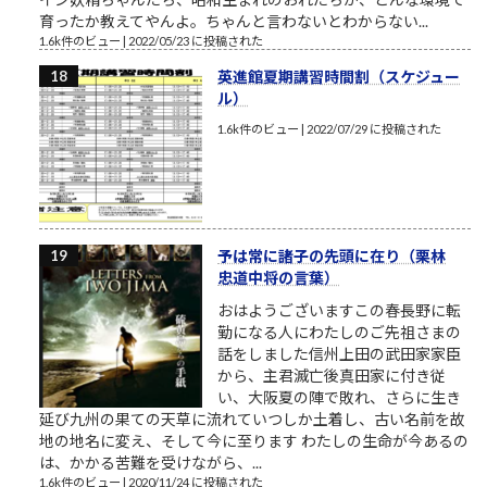
育ったか教えてやんよ。ちゃんと言わないとわからない...
1.6k件のビュー
|
2022/05/23 に投稿された
英進館夏期講習時間割（スケジュー
ル）
1.6k件のビュー
|
2022/07/29 に投稿された
予は常に諸子の先頭に在り（栗林
忠道中将の言葉）
おはようございますこの春長野に転
勤になる人にわたしのご先祖さまの
話をしました信州上田の武田家家臣
から、主君滅亡後真田家に付き従
い、大阪夏の陣で敗れ、さらに生き
延び九州の果ての天草に流れていつしか土着し、古い名前を故
地の地名に変え、そして今に至ります わたしの生命が今あるの
は、かかる苦難を受けながら、...
1.6k件のビュー
|
2020/11/24 に投稿された