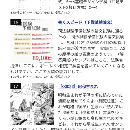
式）5→6基礎デザイン学科（共通テ
スト3教科方式）0→4
1.8k件のビュー
|
2022/04/01 に投稿された
書くスピード（予備試験論文）
司法試験予備試験の論文試験に通る
ために 司法試験予備試験の論文試験
は、各科目22行26列のA4判の解答用
紙×4部が渡されます。 実際には、A3
の厚手の紙の表裏のようです。 （解
答用紙のサンプルはこちら、法務省
提供） ここに、ボールペン限定で解答を書いていくことになる
わけですが、ここで人間の能力として...
1.7k件のビュー
|
2022/06/13 に投稿された
［00023］昭和生まれ
昭和生まれが子供の頃に読んでいた
漫画を見せてやんよ（閲覧注意） こ
れが昭和（後半）生まれが読んでい
た漫画だよ（少年誌！）言葉を少し
くらい話し始めた令和生まれのガキ
ども、それから平成生まれのオンラ
イン妖精ちゃんたち、昭和生まれのおれたちが、どんな環境で