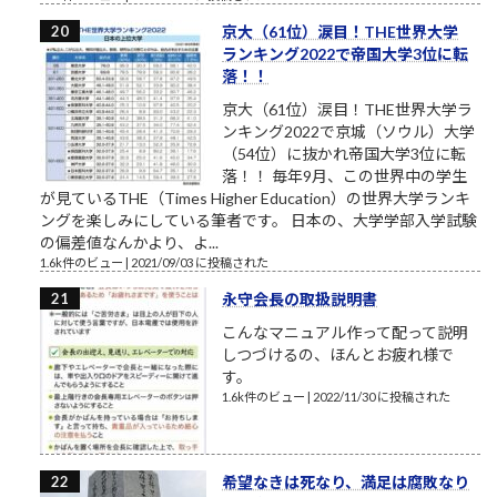
京大（61位）涙目！THE世界大学
ランキング2022で帝国大学3位に転
落！！
京大（61位）涙目！THE世界大学ラ
ンキング2022で京城（ソウル）大学
（54位）に抜かれ帝国大学3位に転
落！！ 毎年9月、この世界中の学生
が見ているTHE（Times Higher Education）の世界大学ランキ
ングを楽しみにしている筆者です。 日本の、大学学部入学試験
の偏差値なんかより、よ...
1.6k件のビュー
|
2021/09/03 に投稿された
永守会長の取扱説明書
こんなマニュアル作って配って説明
しつづけるの、ほんとお疲れ様で
す。
1.6k件のビュー
|
2022/11/30 に投稿された
希望なきは死なり、満足は腐敗なり