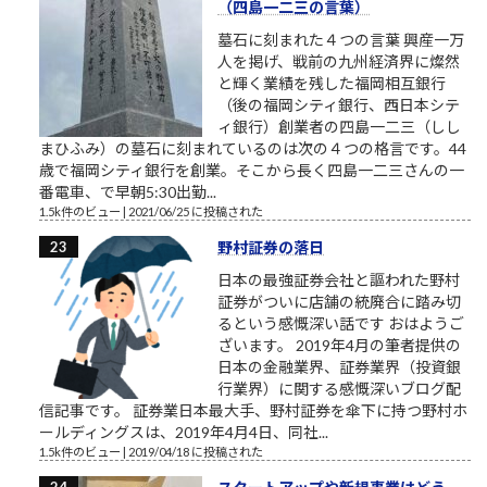
（四島一二三の言葉）
墓石に刻まれた４つの言葉 興産一万
人を掲げ、戦前の九州経済界に燦然
と輝く業績を残した福岡相互銀行
（後の福岡シティ銀行、西日本シテ
ィ銀行）創業者の四島一二三（しし
まひふみ）の墓石に刻まれているのは次の４つの格言です。44
歳で福岡シティ銀行を創業。そこから長く四島一二三さんの一
番電車、で早朝5:30出勤...
1.5k件のビュー
|
2021/06/25 に投稿された
野村証券の落日
日本の最強証券会社と謳われた野村
証券がついに店舗の統廃合に踏み切
るという感慨深い話です おはようご
ざいます。 2019年4月の筆者提供の
日本の金融業界、証券業界（投資銀
行業界）に関する感慨深いブログ配
信記事です。 証券業日本最大手、野村証券を傘下に持つ野村ホ
ールディングスは、2019年4月4日、同社...
1.5k件のビュー
|
2019/04/18 に投稿された