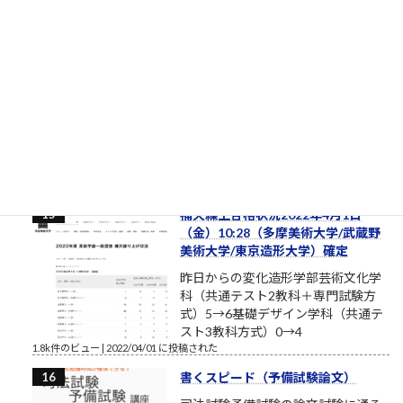
し）
ルロイの言葉を思い出してください
おはようございます。2017年8月、
筆者は塾長ブログと題して売れない
ブログを書いております。それで
も、数少ない読者のみなさまにおかれましては、いつもこのブ
ログを読んでいただきまして本当にありがとうございます。最
近、公私ともに忙しく、ブログの更新ができない場合もあり
ま...
1.9k件のビュー
|
2017/08/12 に投稿された
補欠繰上合格状況2022年4月1日
（金）10:28（多摩美術大学/武蔵野
美術大学/東京造形大学）確定
昨日からの変化造形学部芸術文化学
科（共通テスト2教科＋専門試験方
式）5→6基礎デザイン学科（共通テ
スト3教科方式）0→4
1.8k件のビュー
|
2022/04/01 に投稿された
書くスピード（予備試験論文）