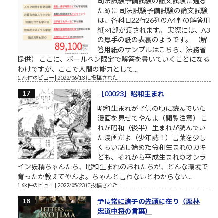
司法試験予備試験の論文試験に通る
ために 司法試験予備試験の論文試験
は、各科目22行26列のA4判の解答用
紙×4部が渡されます。 実際には、A3
の厚手の紙の表裏のようです。 （解
答用紙のサンプルはこちら、法務省
提供） ここに、ボールペン限定で解答を書いていくことになる
わけですが、ここで人間の能力として...
1.7k件のビュー
|
2022/06/13 に投稿された
［00023］昭和生まれ
昭和生まれが子供の頃に読んでいた
漫画を見せてやんよ（閲覧注意） こ
れが昭和（後半）生まれが読んでい
た漫画だよ（少年誌！）言葉を少し
くらい話し始めた令和生まれのガキ
ども、それから平成生まれのオンラ
イン妖精ちゃんたち、昭和生まれのおれたちが、どんな環境で
育ったか教えてやんよ。ちゃんと言わないとわからない...
1.6k件のビュー
|
2022/05/23 に投稿された
予は常に諸子の先頭に在り（栗林
忠道中将の言葉）