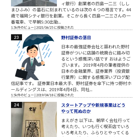
ィ銀行）創業者の四島一二三（しし
まひふみ）の墓石に刻まれているのは次の４つの格言です。44
歳で福岡シティ銀行を創業。そこから長く四島一二三さんの一
番電車、で早朝5:30出勤...
1.5k件のビュー
|
2021/06/25 に投稿された
野村証券の落日
日本の最強証券会社と謳われた野村
証券がついに店舗の統廃合に踏み切
るという感慨深い話です おはようご
ざいます。 2019年4月の筆者提供の
日本の金融業界、証券業界（投資銀
行業界）に関する感慨深いブログ配
信記事です。 証券業日本最大手、野村証券を傘下に持つ野村ホ
ールディングスは、2019年4月4日、同社...
1.5k件のビュー
|
2019/04/18 に投稿された
スタートアップや新規事業はどう
やって死ぬのか
まえがき 以下は、朝早く会社行って
考えたり、いつも行く喫茶店でいろ
いろ考えたり、ふらりとやってくる