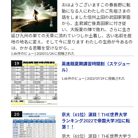
おはようございますこの春長野に転
勤になる人にわたしのご先祖さまの
話をしました信州上田の武田家家臣
から、主君滅亡後真田家に付き従
い、大阪夏の陣で敗れ、さらに生き
延び九州の果ての天草に流れていつしか土着し、古い名前を故
地の地名に変え、そして今に至ります わたしの生命が今あるの
は、かかる苦難を受けながら、...
1.6k件のビュー
|
2020/11/24 に投稿された
英進館夏期講習時間割（スケジュー
ル）
1.6k件のビュー
|
2022/07/29 に投稿された
京大（61位）涙目！THE世界大学
ランキング2022で帝国大学3位に転
落！！
京大（61位）涙目！THE世界大学ラ