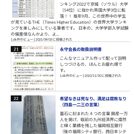
ンキング2022で京城（ソウル）大学
（54位）に抜かれ帝国大学3位に転
落！！ 毎年9月、この世界中の学生
が見ているTHE（Times Higher Education）の世界大学ランキ
ングを楽しみにしている筆者です。 日本の、大学学部入学試験
の偏差値なんかより、よ...
1.6k件のビュー
|
2021/09/03 に投稿された
永守会長の取扱説明書
こんなマニュアル作って配って説明
しつづけるの、ほんとお疲れ様で
す。
1.6k件のビュー
|
2022/11/30 に投稿された
希望なきは死なり、満足は腐敗なり
（四島一二三の言葉）
墓石に刻まれた４つの言葉 興産一万
人を掲げ、戦前の九州経済界に燦然
と輝く業績を残した福岡相互銀行
（後の福岡シティ銀行、西日本シテ