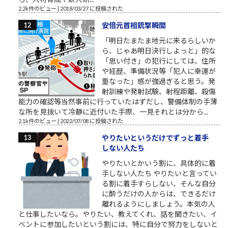
2.2k件のビュー
|
2018/03/27 に投稿された
安倍元首相銃撃瞬間
「明日たまたま地元に来るらしいか
ら、じゃあ明日決行しよっと」的な
「思い付き」の犯行にしては、住所
や経歴、準備状況等「犯人に幸運が
重なった」感が強過ぎると思う。発
射訓練や発射試験、射程距離、殺傷
能力の確認等当然事前に行っていたはずだし、警備体制の手薄
な所を見抜いて冷静に近付いた手際、一見それとは分から...
2.1k件のビュー
|
2022/07/08 に投稿された
やりたいというだけでずっと着手
しない人たち
やりたいとかいう割に、具体的に着
手しない人たち やりたいと言ってい
る割に着手すらしない、そんな自分
に酔うだけの人からは、できるだけ
離れるようにしましょう。本気の人
と仕事したいなら。やりたい、教えてくれ、話を聞きたい、イ
ベントに参加したいという割には、特に自分で努力をしないと