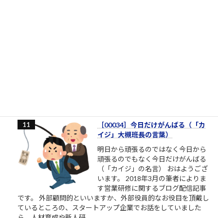
2.5k件のビュー
|
2023/02/22 に投稿された
桜ういろうさん、Twitter界を引退
桜ういろうさんは、櫻井平さんのご
親戚だそうです ものすごい勢いで、
ツイ消ししているので、そろそろ
Twitter界隈からご退場されるようで
す。召されるのですね。お迎えが来
たのですね。特定されたのですね。
お疲れ様でした。これからは、匿名ではなく本音で喋れる関係
で再登場くださいね。 この方たちって、他人を...
2.4k件のビュー
|
2023/02/14 に投稿された
［00034］今日だけがんばる（「カ
イジ」大槻班長の言葉）
明日から頑張るのではなく今日から
頑張るのでもなく今日だけがんばる
（「カイジ」の名言） おはようござ
います。 2018年3月の筆者によりま
す営業研修に関するブログ配信記事
です。 外部顧問的といいますか、外部役員的なお役目を頂戴し
ているところの、スタートアップ企業でお話をしていました
ら、人材育成や新人研...