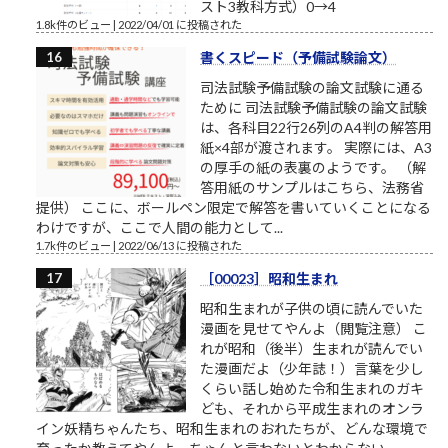
スト3教科方式）0→4
1.8k件のビュー
|
2022/04/01 に投稿された
書くスピード（予備試験論文）
司法試験予備試験の論文試験に通る
ために 司法試験予備試験の論文試験
は、各科目22行26列のA4判の解答用
紙×4部が渡されます。 実際には、A3
の厚手の紙の表裏のようです。 （解
答用紙のサンプルはこちら、法務省
提供） ここに、ボールペン限定で解答を書いていくことになる
わけですが、ここで人間の能力として...
1.7k件のビュー
|
2022/06/13 に投稿された
［00023］昭和生まれ
昭和生まれが子供の頃に読んでいた
漫画を見せてやんよ（閲覧注意） こ
れが昭和（後半）生まれが読んでい
た漫画だよ（少年誌！）言葉を少し
くらい話し始めた令和生まれのガキ
ども、それから平成生まれのオンラ
イン妖精ちゃんたち、昭和生まれのおれたちが、どんな環境で