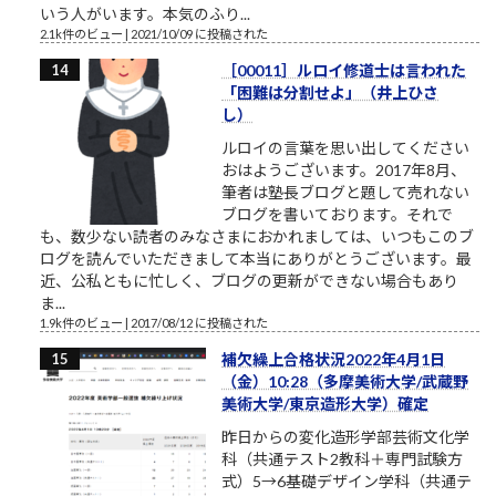
いう人がいます。本気のふり...
2.1k件のビュー
|
2021/10/09 に投稿された
［00011］ルロイ修道士は言われた
「困難は分割せよ」（井上ひさ
し）
ルロイの言葉を思い出してください
おはようございます。2017年8月、
筆者は塾長ブログと題して売れない
ブログを書いております。それで
も、数少ない読者のみなさまにおかれましては、いつもこのブ
ログを読んでいただきまして本当にありがとうございます。最
近、公私ともに忙しく、ブログの更新ができない場合もあり
ま...
1.9k件のビュー
|
2017/08/12 に投稿された
補欠繰上合格状況2022年4月1日
（金）10:28（多摩美術大学/武蔵野
美術大学/東京造形大学）確定
昨日からの変化造形学部芸術文化学
科（共通テスト2教科＋専門試験方
式）5→6基礎デザイン学科（共通テ