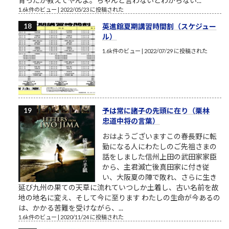
育ったか教えてやんよ。ちゃんと言わないとわからない...
1.6k件のビュー
|
2022/05/23 に投稿された
英進館夏期講習時間割（スケジュー
ル）
1.6k件のビュー
|
2022/07/29 に投稿された
予は常に諸子の先頭に在り（栗林
忠道中将の言葉）
おはようございますこの春長野に転
勤になる人にわたしのご先祖さまの
話をしました信州上田の武田家家臣
から、主君滅亡後真田家に付き従
い、大阪夏の陣で敗れ、さらに生き
延び九州の果ての天草に流れていつしか土着し、古い名前を故
地の地名に変え、そして今に至ります わたしの生命が今あるの
は、かかる苦難を受けながら、...
1.6k件のビュー
|
2020/11/24 に投稿された