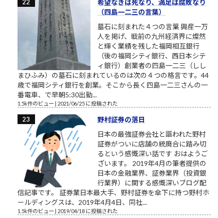
希望なきは死なり、満足は腐敗なり
（四島一二三の言葉）
墓石に刻まれた４つの言葉 興産一万
人を掲げ、戦前の九州経済界に燦然
と輝く業績を残した福岡相互銀行
（後の福岡シティ銀行、西日本シテ
ィ銀行）創業者の四島一二三（しし
まひふみ）の墓石に刻まれているのは次の４つの格言です。44
歳で福岡シティ銀行を創業。そこから長く四島一二三さんの一
番電車、で早朝5:30出勤...
1.5k件のビュー
|
2021/06/25 に投稿された
野村証券の落日
日本の最強証券会社と謳われた野村
証券がついに店舗の統廃合に踏み切
るという感慨深い話です おはようご
ざいます。 2019年4月の筆者提供の
日本の金融業界、証券業界（投資銀
行業界）に関する感慨深いブログ配
信記事です。 証券業日本最大手、野村証券を傘下に持つ野村ホ
ールディングスは、2019年4月4日、同社...
1.5k件のビュー
|
2019/04/18 に投稿された