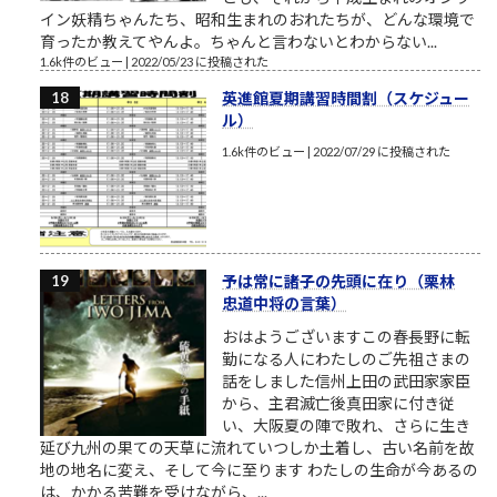
イン妖精ちゃんたち、昭和生まれのおれたちが、どんな環境で
育ったか教えてやんよ。ちゃんと言わないとわからない...
1.6k件のビュー
|
2022/05/23 に投稿された
英進館夏期講習時間割（スケジュー
ル）
1.6k件のビュー
|
2022/07/29 に投稿された
予は常に諸子の先頭に在り（栗林
忠道中将の言葉）
おはようございますこの春長野に転
勤になる人にわたしのご先祖さまの
話をしました信州上田の武田家家臣
から、主君滅亡後真田家に付き従
い、大阪夏の陣で敗れ、さらに生き
延び九州の果ての天草に流れていつしか土着し、古い名前を故
地の地名に変え、そして今に至ります わたしの生命が今あるの
は、かかる苦難を受けながら、...