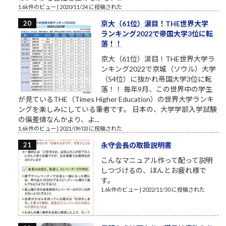
1.6k件のビュー
|
2020/11/24 に投稿された
京大（61位）涙目！THE世界大学
ランキング2022で帝国大学3位に転
落！！
京大（61位）涙目！THE世界大学ラ
ンキング2022で京城（ソウル）大学
（54位）に抜かれ帝国大学3位に転
落！！ 毎年9月、この世界中の学生
が見ているTHE（Times Higher Education）の世界大学ランキ
ングを楽しみにしている筆者です。 日本の、大学学部入学試験
の偏差値なんかより、よ...
1.6k件のビュー
|
2021/09/03 に投稿された
永守会長の取扱説明書
こんなマニュアル作って配って説明
しつづけるの、ほんとお疲れ様で
す。
1.6k件のビュー
|
2022/11/30 に投稿された