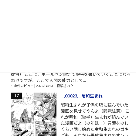
科（共通テスト2教科＋専門試験方
式）5→6基礎デザイン学科（共通テ
スト3教科方式）0→4
1.8k件のビュー
|
2022/04/01 に投稿された
書くスピード（予備試験論文）
司法試験予備試験の論文試験に通る
ために 司法試験予備試験の論文試験
は、各科目22行26列のA4判の解答用
紙×4部が渡されます。 実際には、A3
の厚手の紙の表裏のようです。 （解
答用紙のサンプルはこちら、法務省
提供） ここに、ボールペン限定で解答を書いていくことになる
わけですが、ここで人間の能力として...
1.7k件のビュー
|
2022/06/13 に投稿された
［00023］昭和生まれ
昭和生まれが子供の頃に読んでいた
漫画を見せてやんよ（閲覧注意） こ
れが昭和（後半）生まれが読んでい
た漫画だよ（少年誌！）言葉を少し
くらい話し始めた令和生まれのガキ
ども、それから平成生まれのオンラ