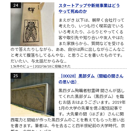
スタートアップや新規事業はどう
やって死ぬのか
まえがき 以下は、朝早く会社行って
考えたり、いつも行く喫茶店でいろ
いろ考えたり、ふらりとやってくる
客や取引先や知り合いや友人やはた
また家族らから、質問などを受ける
ので答えたりしながら、ああ、自分は声に出しながらこんなこ
と考えて腹落ちしてるんやな、と思うことを書いたものです。
だいたい、与太話だからみな...
1.5k件のビュー
|
2022/06/18 に投稿された
［00028］黒部ダム（間組の間さん
の思い出）
黒四ダム殉職者慰霊碑 間さんが話し
てくれた黒部ダム（黒四ダム）を臨
むお話 おはようございます。2019年
1月の大学の先輩を偲ぶ配信記事で
す。大先輩の間（はざま）さんに関
西電力と間組が作った黒四ダムのことを教えてもらった思い出
を書きます。筆者は、今を去ること四半世紀前の大学時代、京