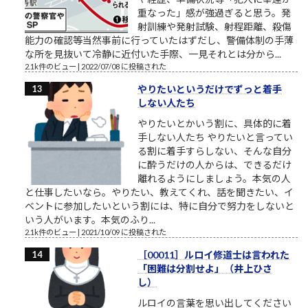
重なった」感が強過ぎると思う。発
射訓練や発射試験、射程距離、殺傷
能力の確認等当然事前に行っていたはずだし、警備体制の手薄
な所を見抜いて冷静に近付いた手際、一見それとは分から...
2.1k件のビュー
|
2022/07/08 に投稿された
やりたいというだけでずっと着手
しない人たち
やりたいとかいう割に、具体的に着
手しない人たち やりたいと言ってい
る割に着手すらしない、そんな自分
に酔うだけの人からは、できるだけ
離れるようにしましょう。本気の人
と仕事したいなら。やりたい、教えてくれ、話を聞きたい、イ
ベントに参加したいという割には、特に自分で努力をしないと
いう人がいます。本気のふり...
2.1k件のビュー
|
2021/10/09 に投稿された
［00011］ルロイ修道士は言われた
「困難は分割せよ」（井上ひさ
し）
ルロイの言葉を思い出してください