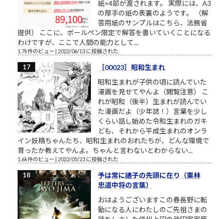
紙×4部が渡されます。 実際には、A3
の厚手の紙の表裏のようです。 （解
答用紙のサンプルはこちら、法務省
提供） ここに、ボールペン限定で解答を書いていくことになる
わけですが、ここで人間の能力として...
1.7k件のビュー
|
2022/06/13 に投稿された
［00023］昭和生まれ
昭和生まれが子供の頃に読んでいた
漫画を見せてやんよ（閲覧注意） こ
れが昭和（後半）生まれが読んでい
た漫画だよ（少年誌！）言葉を少し
くらい話し始めた令和生まれのガキ
ども、それから平成生まれのオンラ
イン妖精ちゃんたち、昭和生まれのおれたちが、どんな環境で
育ったか教えてやんよ。ちゃんと言わないとわからない...
1.6k件のビュー
|
2022/05/23 に投稿された
予は常に諸子の先頭に在り（栗林
忠道中将の言葉）
おはようございますこの春長野に転
勤になる人にわたしのご先祖さまの