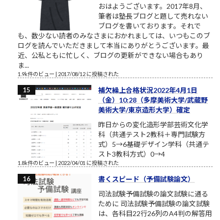
おはようございます。2017年8月、
筆者は塾長ブログと題して売れない
ブログを書いております。それで
も、数少ない読者のみなさまにおかれましては、いつもこのブ
ログを読んでいただきまして本当にありがとうございます。最
近、公私ともに忙しく、ブログの更新ができない場合もあり
ま...
1.9k件のビュー
|
2017/08/12 に投稿された
補欠繰上合格状況2022年4月1日
（金）10:28（多摩美術大学/武蔵野
美術大学/東京造形大学）確定
昨日からの変化造形学部芸術文化学
科（共通テスト2教科＋専門試験方
式）5→6基礎デザイン学科（共通テ
スト3教科方式）0→4
1.8k件のビュー
|
2022/04/01 に投稿された
書くスピード（予備試験論文）
司法試験予備試験の論文試験に通る
ために 司法試験予備試験の論文試験
は、各科目22行26列のA4判の解答用