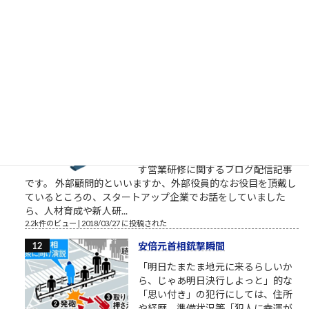
す。召されるのですね。お迎えが来
たのですね。特定されたのですね。
お疲れ様でした。これからは、匿名ではなく本音で喋れる関係
で再登場くださいね。 この方たちって、他人を...
2.4k件のビュー
|
2023/02/14 に投稿された
［00034］今日だけがんばる（「カ
イジ」大槻班長の言葉）
明日から頑張るのではなく今日から
頑張るのでもなく今日だけがんばる
（「カイジ」の名言） おはようござ
います。 2018年3月の筆者によりま
す営業研修に関するブログ配信記事
です。 外部顧問的といいますか、外部役員的なお役目を頂戴し
ているところの、スタートアップ企業でお話をしていました
ら、人材育成や新人研...
2.2k件のビュー
|
2018/03/27 に投稿された
安倍元首相銃撃瞬間
「明日たまたま地元に来るらしいか
ら、じゃあ明日決行しよっと」的な
「思い付き」の犯行にしては、住所
や経歴、準備状況等「犯人に幸運が