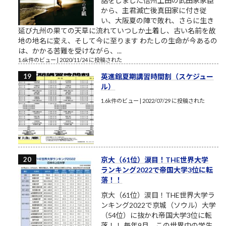
話をしました信州上田の武田家家臣
から、主君滅亡後真田家に付き従
い、大阪夏の陣で敗れ、さらに生き
延び九州の果ての天草に流れていつしか土着し、古い名前を故
地の地名に変え、そして今に至ります わたしの生命が今あるの
は、かかる苦難を受けながら、...
1.6k件のビュー
|
2020/11/24 に投稿された
英進館夏期講習時間割（スケジュー
ル）
1.6k件のビュー
|
2022/07/29 に投稿された
京大（61位）涙目！THE世界大学
ランキング2022で帝国大学3位に転
落！！
京大（61位）涙目！THE世界大学ラ
ンキング2022で京城（ソウル）大学
（54位）に抜かれ帝国大学3位に転
落！！ 毎年9月、この世界中の学生