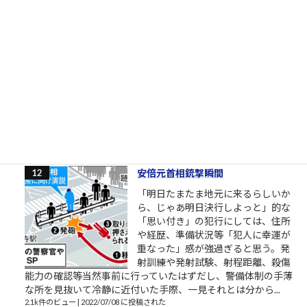
［00034］今日だけがんばる（「カ
イジ」大槻班長の言葉）
明日から頑張るのではなく今日から
頑張るのでもなく今日だけがんばる
（「カイジ」の名言） おはようござ
います。 2018年3月の筆者によりま
す営業研修に関するブログ配信記事
です。 外部顧問的といいますか、外部役員的なお役目を頂戴し
ているところの、スタートアップ企業でお話をしていました
ら、人材育成や新人研...
2.2k件のビュー
|
2018/03/27 に投稿された
安倍元首相銃撃瞬間
「明日たまたま地元に来るらしいか
ら、じゃあ明日決行しよっと」的な
「思い付き」の犯行にしては、住所
や経歴、準備状況等「犯人に幸運が
重なった」感が強過ぎると思う。発
射訓練や発射試験、射程距離、殺傷
能力の確認等当然事前に行っていたはずだし、警備体制の手薄
な所を見抜いて冷静に近付いた手際、一見それとは分から...
2.1k件のビュー
|
2022/07/08 に投稿された