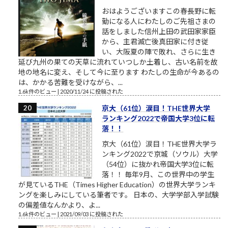
おはようございますこの春長野に転
勤になる人にわたしのご先祖さまの
話をしました信州上田の武田家家臣
から、主君滅亡後真田家に付き従
い、大阪夏の陣で敗れ、さらに生き
延び九州の果ての天草に流れていつしか土着し、古い名前を故
地の地名に変え、そして今に至ります わたしの生命が今あるの
は、かかる苦難を受けながら、...
1.6k件のビュー
|
2020/11/24 に投稿された
京大（61位）涙目！THE世界大学
ランキング2022で帝国大学3位に転
落！！
京大（61位）涙目！THE世界大学ラ
ンキング2022で京城（ソウル）大学
（54位）に抜かれ帝国大学3位に転
落！！ 毎年9月、この世界中の学生
が見ているTHE（Times Higher Education）の世界大学ランキ
ングを楽しみにしている筆者です。 日本の、大学学部入学試験
の偏差値なんかより、よ...
1.6k件のビュー
|
2021/09/03 に投稿された