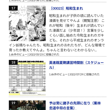
1.7k件のビュー
|
2022/06/13 に投稿された
［00023］昭和生まれ
昭和生まれが子供の頃に読んでいた
漫画を見せてやんよ（閲覧注意） こ
れが昭和（後半）生まれが読んでい
た漫画だよ（少年誌！）言葉を少し
くらい話し始めた令和生まれのガキ
ども、それから平成生まれのオンラ
イン妖精ちゃんたち、昭和生まれのおれたちが、どんな環境で
育ったか教えてやんよ。ちゃんと言わないとわからない...
1.6k件のビュー
|
2022/05/23 に投稿された
英進館夏期講習時間割（スケジュー
ル）
1.6k件のビュー
|
2022/07/29 に投稿された
予は常に諸子の先頭に在り（栗林
忠道中将の言葉）