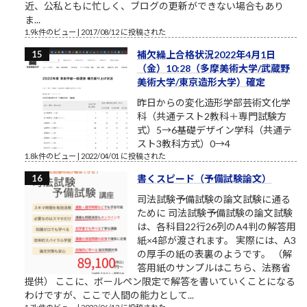
近、公私ともに忙しく、ブログの更新ができない場合もあり
ま...
1.9k件のビュー
|
2017/08/12 に投稿された
補欠繰上合格状況2022年4月1日
（金）10:28（多摩美術大学/武蔵野
美術大学/東京造形大学）確定
昨日からの変化造形学部芸術文化学
科（共通テスト2教科＋専門試験方
式）5→6基礎デザイン学科（共通テ
スト3教科方式）0→4
1.8k件のビュー
|
2022/04/01 に投稿された
書くスピード（予備試験論文）
司法試験予備試験の論文試験に通る
ために 司法試験予備試験の論文試験
は、各科目22行26列のA4判の解答用
紙×4部が渡されます。 実際には、A3
の厚手の紙の表裏のようです。 （解
答用紙のサンプルはこちら、法務省
提供） ここに、ボールペン限定で解答を書いていくことになる
わけですが、ここで人間の能力として...