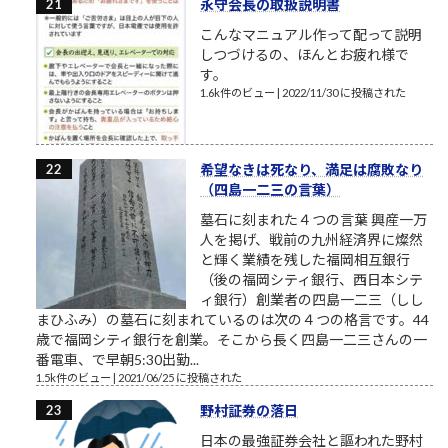
永守会長の取扱説明書
こんなマニュアル作って配って説明
しつづけるの、ほんとお疲れ様で
す。
1.6k件のビュー
|
2022/11/30 に投稿された
希望なきは死なり、満足は腐敗なり
（四島一二三の言葉）
墓石に刻まれた４つの言葉 興産一万
人を掲げ、戦前の九州経済界に燦然
と輝く業績を残した福岡相互銀行
（後の福岡シティ銀行、西日本シテ
ィ銀行）創業者の四島一二三（しし
まひふみ）の墓石に刻まれているのは次の４つの格言です。44
歳で福岡シティ銀行を創業。そこから長く四島一二三さんの一
番電車、で早朝5:30出勤...
1.5k件のビュー
|
2021/06/25 に投稿された
野村証券の落日
日本の最強証券会社と謳われた野村