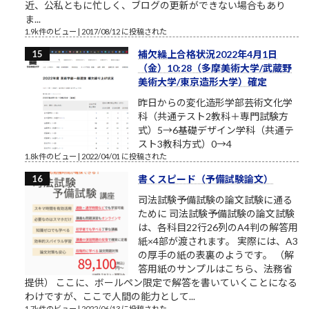
近、公私ともに忙しく、ブログの更新ができない場合もあり
ま...
1.9k件のビュー
|
2017/08/12 に投稿された
補欠繰上合格状況2022年4月1日
（金）10:28（多摩美術大学/武蔵野
美術大学/東京造形大学）確定
昨日からの変化造形学部芸術文化学
科（共通テスト2教科＋専門試験方
式）5→6基礎デザイン学科（共通テ
スト3教科方式）0→4
1.8k件のビュー
|
2022/04/01 に投稿された
書くスピード（予備試験論文）
司法試験予備試験の論文試験に通る
ために 司法試験予備試験の論文試験
は、各科目22行26列のA4判の解答用
紙×4部が渡されます。 実際には、A3
の厚手の紙の表裏のようです。 （解
答用紙のサンプルはこちら、法務省
提供） ここに、ボールペン限定で解答を書いていくことになる
わけですが、ここで人間の能力として...
1.7k件のビュー
|
2022/06/13 に投稿された