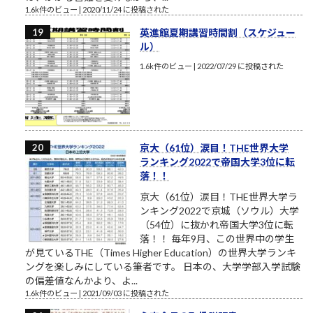
1.6k件のビュー
|
2020/11/24 に投稿された
英進館夏期講習時間割（スケジュー
ル）
1.6k件のビュー
|
2022/07/29 に投稿された
京大（61位）涙目！THE世界大学
ランキング2022で帝国大学3位に転
落！！
京大（61位）涙目！THE世界大学ラ
ンキング2022で京城（ソウル）大学
（54位）に抜かれ帝国大学3位に転
落！！ 毎年9月、この世界中の学生
が見ているTHE（Times Higher Education）の世界大学ランキ
ングを楽しみにしている筆者です。 日本の、大学学部入学試験
の偏差値なんかより、よ...
1.6k件のビュー
|
2021/09/03 に投稿された