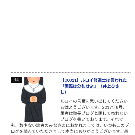
やりたいというだけでずっと着手
しない人たち
やりたいとかいう割に、具体的に着
手しない人たち やりたいと言ってい
る割に着手すらしない、そんな自分
に酔うだけの人からは、できるだけ
離れるようにしましょう。本気の人
と仕事したいなら。やりたい、教えてくれ、話を聞きたい、イ
ベントに参加したいという割には、特に自分で努力をしないと
いう人がいます。本気のふり...
2.1k件のビュー
|
2021/10/09 に投稿された
［00011］ルロイ修道士は言われた
「困難は分割せよ」（井上ひさ
し）
ルロイの言葉を思い出してください
おはようございます。2017年8月、
筆者は塾長ブログと題して売れない
ブログを書いております。それで
も、数少ない読者のみなさまにおかれましては、いつもこのブ
ログを読んでいただきまして本当にありがとうございます。最