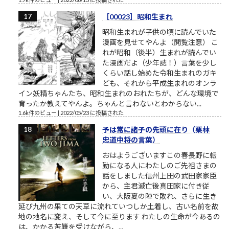
［00023］昭和生まれ
昭和生まれが子供の頃に読んでいた
漫画を見せてやんよ（閲覧注意） こ
れが昭和（後半）生まれが読んでい
た漫画だよ（少年誌！）言葉を少し
くらい話し始めた令和生まれのガキ
ども、それから平成生まれのオンラ
イン妖精ちゃんたち、昭和生まれのおれたちが、どんな環境で
育ったか教えてやんよ。ちゃんと言わないとわからない...
1.6k件のビュー
|
2022/05/23 に投稿された
予は常に諸子の先頭に在り（栗林
忠道中将の言葉）
おはようございますこの春長野に転
勤になる人にわたしのご先祖さまの
話をしました信州上田の武田家家臣
から、主君滅亡後真田家に付き従
い、大阪夏の陣で敗れ、さらに生き
延び九州の果ての天草に流れていつしか土着し、古い名前を故
地の地名に変え、そして今に至ります わたしの生命が今あるの
は、かかる苦難を受けながら、...