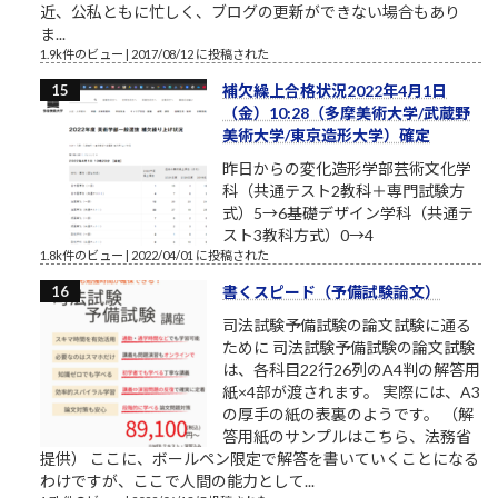
近、公私ともに忙しく、ブログの更新ができない場合もあり
ま...
1.9k件のビュー
|
2017/08/12 に投稿された
補欠繰上合格状況2022年4月1日
（金）10:28（多摩美術大学/武蔵野
美術大学/東京造形大学）確定
昨日からの変化造形学部芸術文化学
科（共通テスト2教科＋専門試験方
式）5→6基礎デザイン学科（共通テ
スト3教科方式）0→4
1.8k件のビュー
|
2022/04/01 に投稿された
書くスピード（予備試験論文）
司法試験予備試験の論文試験に通る
ために 司法試験予備試験の論文試験
は、各科目22行26列のA4判の解答用
紙×4部が渡されます。 実際には、A3
の厚手の紙の表裏のようです。 （解
答用紙のサンプルはこちら、法務省
提供） ここに、ボールペン限定で解答を書いていくことになる
わけですが、ここで人間の能力として...