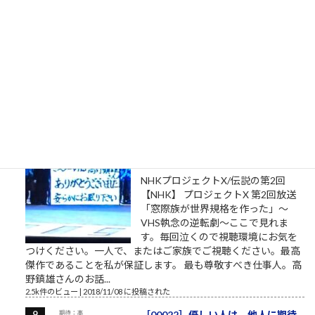
ののけ姫」アシタカの言葉）
私は自分でここへ来た。自分の足で
ここを出ていく。 組長のオッサン
「旦那、ここは通れねぇ。ゆるしが
なければ門はあけられねぇんだ」ア
シタカ「わたしは自分でここへ来た。自分の足でここを出て行
く」門番「無理です！10人かかって開ける扉です！」オッサン
「だんな、いけねェ!!死んじまう!!」 社畜27年目 毎年...
2.5k件のビュー
|
2023/04/03 に投稿された
［00032］ミスターVHS/日本ビク
ター高野鎮雄さん
NHKプロジェクトX/伝説の第2回
【NHK】 プロジェクトX 第2回放送
「窓際族が世界規格を作った」～
VHS執念の逆転劇～ここで見れま
す。毎回泣くので視聴環境にお気を
つけください。一人で、またはご家族でご視聴ください。最高
傑作であることを私が保証します。 最も尊敬すべき仕事人。高
野鎮雄さんのお話...
2.5k件のビュー
|
2018/11/08 に投稿された
［00022］優しい人は、他人に期待