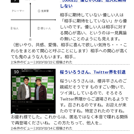
しない
相手に期待していない 優しい人は
「相手に期待をしていない」から優
しいのです。優しい人は相手に対す
る関心が高い、というのは一見異論
の無いことのようにも見えます。
（思いやり、共感、愛情、相手に喜んで欲しい気持ち・・・こ
れらをまとめて関心と呼ぶことにします）相手への関心が高く
ても鬼のような人もいます。相手...
2.5k件のビュー
|
2023/02/22 に投稿された
桜ういろうさん、Twitter界を引退
桜ういろうさんは、櫻井平さんのご
親戚だそうです ものすごい勢いで、
ツイ消ししているので、そろそろ
Twitter界隈からご退場されるようで
す。召されるのですね。お迎えが来
たのですね。特定されたのですね。
お疲れ様でした。これからは、匿名ではなく本音で喋れる関係
で再登場くださいね。 この方たちって、他人を...
2.4k件のビュー
|
2023/02/14 に投稿された