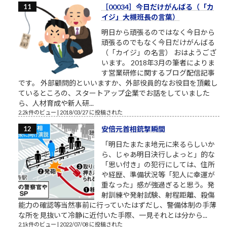
［00034］今日だけがんばる（「カ
イジ」大槻班長の言葉）
明日から頑張るのではなく今日から
頑張るのでもなく今日だけがんばる
（「カイジ」の名言） おはようござ
います。 2018年3月の筆者によりま
す営業研修に関するブログ配信記事
です。 外部顧問的といいますか、外部役員的なお役目を頂戴し
ているところの、スタートアップ企業でお話をしていました
ら、人材育成や新人研...
2.2k件のビュー
|
2018/03/27 に投稿された
安倍元首相銃撃瞬間
「明日たまたま地元に来るらしいか
ら、じゃあ明日決行しよっと」的な
「思い付き」の犯行にしては、住所
や経歴、準備状況等「犯人に幸運が
重なった」感が強過ぎると思う。発
射訓練や発射試験、射程距離、殺傷
能力の確認等当然事前に行っていたはずだし、警備体制の手薄
な所を見抜いて冷静に近付いた手際、一見それとは分から...
2.1k件のビュー
|
2022/07/08 に投稿された