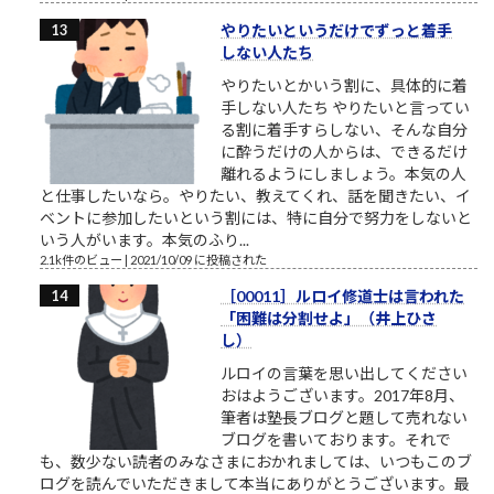
やりたいというだけでずっと着手
しない人たち
やりたいとかいう割に、具体的に着
手しない人たち やりたいと言ってい
る割に着手すらしない、そんな自分
に酔うだけの人からは、できるだけ
離れるようにしましょう。本気の人
と仕事したいなら。やりたい、教えてくれ、話を聞きたい、イ
ベントに参加したいという割には、特に自分で努力をしないと
いう人がいます。本気のふり...
2.1k件のビュー
|
2021/10/09 に投稿された
［00011］ルロイ修道士は言われた
「困難は分割せよ」（井上ひさ
し）
ルロイの言葉を思い出してください
おはようございます。2017年8月、
筆者は塾長ブログと題して売れない
ブログを書いております。それで
も、数少ない読者のみなさまにおかれましては、いつもこのブ
ログを読んでいただきまして本当にありがとうございます。最