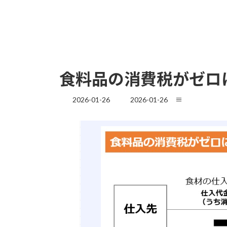
食料品の消費税がゼロ
最
2026-01-26
2026-01-26
≡
終
更
新
日
時
: