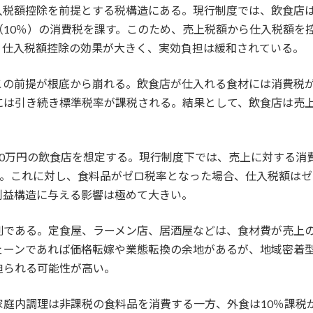
入税額控除を前提とする税構造にある。現行制度では、飲食店は
10％）の消費税を課す。このため、売上税額から仕入税額を
、仕入税額控除の効果が大きく、実効負担は緩和されている。
この前提が根底から崩れる。飲食店が仕入れる食材には消費税
には引き続き標準税率が課税される。結果として、飲食店は売
600万円の飲食店を想定する。現行制度下では、売上に対する消
る。これに対し、食料品がゼロ税率となった場合、仕入税額はゼ
利益構造に与える影響は極めて大きい。
刻である。定食屋、ラーメン店、居酒屋などは、食材費が売上
ェーンであれば価格転嫁や業態転換の余地があるが、地域密着
迫られる可能性が高い。
家庭内調理は非課税の食料品を消費する一方、外食は10％課税