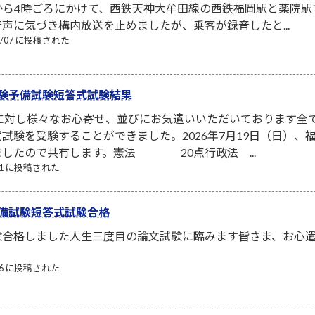
から4時ごろにかけて、西鉄天神大牟田線の西鉄福岡駅と薬院
声に気づき構内放送を止めましたが、乗客が録音したと...
08/07 に投稿された
験予備試験短答式試験結果
者に対し様々なお心寄せ、並びにお気遣いいただいております全
試験を受験することができました。2026年7月19日（日）
ましたので共有します。憲法 20点行政法 ...
/21 に投稿された
備試験短答式試験合格
験合格しました人生三度目の論文試験に臨みます皆さま、お心
/06 に投稿された