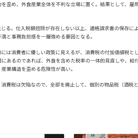
動を歪め、外食産業全体を不利な立場に置く。結果として、雇
生じる。仕入税額控除が存在しない以上、適格請求書の保存に
不満と事務負担感を一層強める要因となる。
的には消費者に優しい政策に見えるが、消費税の付加価値税と
援にあるのであれば、外食を含めた税率の一体的見直しや、給
、産業構造を歪める危険性が高い。
。消費税は欠陥なので、全部を廃止して、個別の物品税（酒税