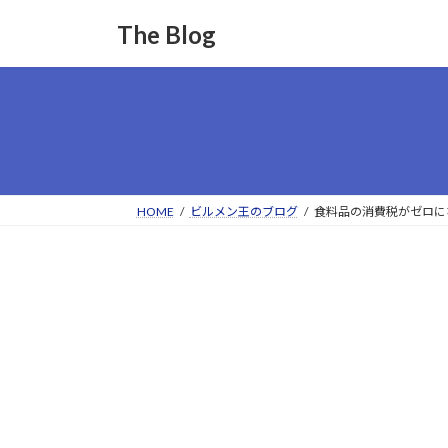
コ
ナ
The Blog
ン
ビ
テ
ゲ
ン
ー
ツ
シ
へ
ョ
ス
ン
キ
に
ッ
移
HOME
ビルメン王のブログ
食料品の消費税がゼロに
プ
動