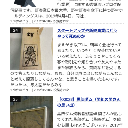
行業界）に関する感慨深いブログ配
信記事です。 証券業日本最大手、野村証券を傘下に持つ野村ホ
ールディングスは、2019年4月4日、同社...
1.5k件のビュー
|
2019/04/18 に投稿された
スタートアップや新規事業はどう
やって死ぬのか
まえがき 以下は、朝早く会社行って
考えたり、いつも行く喫茶店でいろ
いろ考えたり、ふらりとやってくる
客や取引先や知り合いや友人やはた
また家族らから、質問などを受ける
ので答えたりしながら、ああ、自分は声に出しながらこんなこ
と考えて腹落ちしてるんやな、と思うことを書いたものです。
だいたい、与太話だからみな...
1.5k件のビュー
|
2022/06/18 に投稿された
［00028］黒部ダム（間組の間さん
の思い出）
黒四ダム殉職者慰霊碑 間さんが話し
てくれた黒部ダム（黒四ダム）を臨
むお話 おはようございます。2019年