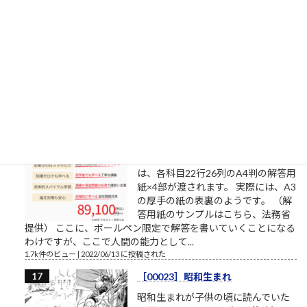
補欠繰上合格状況2022年4月1日
（金）10:28（多摩美術大学/武蔵野
美術大学/東京造形大学）確定
昨日からの変化造形学部芸術文化学
科（共通テスト2教科＋専門試験方
式）5→6基礎デザイン学科（共通テ
スト3教科方式）0→4
1.8k件のビュー
|
2022/04/01 に投稿された
書くスピード（予備試験論文）
司法試験予備試験の論文試験に通る
ために 司法試験予備試験の論文試験
は、各科目22行26列のA4判の解答用
紙×4部が渡されます。 実際には、A3
の厚手の紙の表裏のようです。 （解
答用紙のサンプルはこちら、法務省
提供） ここに、ボールペン限定で解答を書いていくことになる
わけですが、ここで人間の能力として...
1.7k件のビュー
|
2022/06/13 に投稿された
［00023］昭和生まれ
昭和生まれが子供の頃に読んでいた