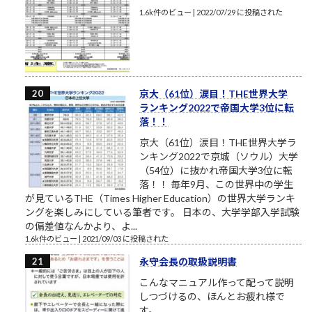
1.6k件のビュー
|
2022/07/29 に投稿された
京大（61位）涙目！THE世界大学
ランキング2022で帝国大学3位に転
落！！
京大（61位）涙目！THE世界大学ラ
ンキング2022で京城（ソウル）大学
（54位）に抜かれ帝国大学3位に転
落！！ 毎年9月、この世界中の学生
が見ているTHE（Times Higher Education）の世界大学ランキ
ングを楽しみにしている筆者です。 日本の、大学学部入学試験
の偏差値なんかより、よ...
1.6k件のビュー
|
2021/09/03 に投稿された
永守会長の取扱説明書
こんなマニュアル作って配って説明
しつづけるの、ほんとお疲れ様で
す。