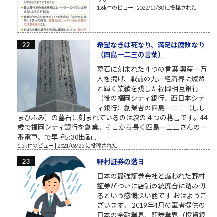
1.6k件のビュー
|
2022/11/30 に投稿された
希望なきは死なり、満足は腐敗なり
（四島一二三の言葉）
墓石に刻まれた４つの言葉 興産一万
人を掲げ、戦前の九州経済界に燦然
と輝く業績を残した福岡相互銀行
（後の福岡シティ銀行、西日本シテ
ィ銀行）創業者の四島一二三（しし
まひふみ）の墓石に刻まれているのは次の４つの格言です。44
歳で福岡シティ銀行を創業。そこから長く四島一二三さんの一
番電車、で早朝5:30出勤...
1.5k件のビュー
|
2021/06/25 に投稿された
野村証券の落日
日本の最強証券会社と謳われた野村
証券がついに店舗の統廃合に踏み切
るという感慨深い話です おはようご
ざいます。 2019年4月の筆者提供の
日本の金融業界、証券業界（投資銀