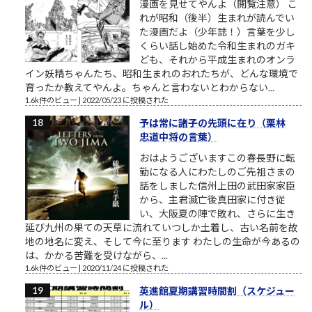
漫画を見せてやんよ（閲覧注意） こ
れが昭和（後半）生まれが読んでい
た漫画だよ（少年誌！）言葉を少し
くらい話し始めた令和生まれのガキ
ども、それから平成生まれのオンラ
イン妖精ちゃんたち、昭和生まれのおれたちが、どんな環境で
育ったか教えてやんよ。ちゃんと言わないとわからない...
1.6k件のビュー
|
2022/05/23 に投稿された
予は常に諸子の先頭に在り（栗林
忠道中将の言葉）
おはようございますこの春長野に転
勤になる人にわたしのご先祖さまの
話をしました信州上田の武田家家臣
から、主君滅亡後真田家に付き従
い、大阪夏の陣で敗れ、さらに生き
延び九州の果ての天草に流れていつしか土着し、古い名前を故
地の地名に変え、そして今に至ります わたしの生命が今あるの
は、かかる苦難を受けながら、...
1.6k件のビュー
|
2020/11/24 に投稿された
英進館夏期講習時間割（スケジュー
ル）