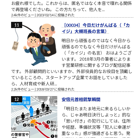
お疲れ様でした。これからは、匿名ではなく本音で喋れる関係
で再登場くださいね。 この方たちって、他人を...
2.4k件のビュー
|
2023/02/14 に投稿された
［00034］今日だけがんばる（「カ
イジ」大槻班長の言葉）
明日から頑張るのではなく今日から
頑張るのでもなく今日だけがんばる
（「カイジ」の名言） おはようござ
います。 2018年3月の筆者によりま
す営業研修に関するブログ配信記事
です。 外部顧問的といいますか、外部役員的なお役目を頂戴し
ているところの、スタートアップ企業でお話をしていました
ら、人材育成や新人研...
2.2k件のビュー
|
2018/03/27 に投稿された
安倍元首相銃撃瞬間
「明日たまたま地元に来るらしいか
ら、じゃあ明日決行しよっと」的な
「思い付き」の犯行にしては、住所
や経歴、準備状況等「犯人に幸運が
重なった」感が強過ぎると思う。発