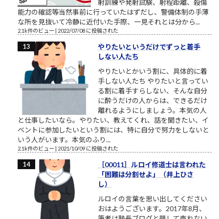
射訓練や発射試験、射程距離、殺傷
能力の確認等当然事前に行っていたはずだし、警備体制の手薄
な所を見抜いて冷静に近付いた手際、一見それとは分から...
2.1k件のビュー
|
2022/07/08 に投稿された
やりたいというだけでずっと着手
しない人たち
やりたいとかいう割に、具体的に着
手しない人たち やりたいと言ってい
る割に着手すらしない、そんな自分
に酔うだけの人からは、できるだけ
離れるようにしましょう。本気の人
と仕事したいなら。やりたい、教えてくれ、話を聞きたい、イ
ベントに参加したいという割には、特に自分で努力をしないと
いう人がいます。本気のふり...
2.1k件のビュー
|
2021/10/09 に投稿された
［00011］ルロイ修道士は言われた
「困難は分割せよ」（井上ひさ
し）
ルロイの言葉を思い出してください
おはようございます。2017年8月、
筆者は塾長ブログと題して売れない