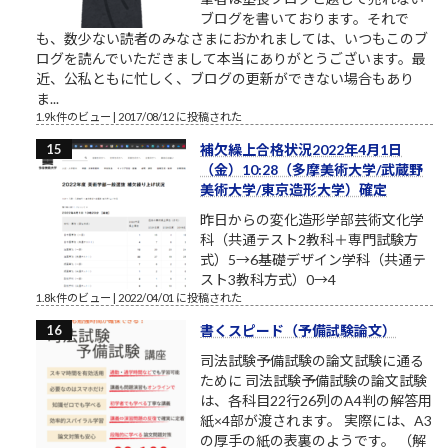
ブログを書いております。それで
も、数少ない読者のみなさまにおかれましては、いつもこのブ
ログを読んでいただきまして本当にありがとうございます。最
近、公私ともに忙しく、ブログの更新ができない場合もあり
ま...
1.9k件のビュー
|
2017/08/12 に投稿された
補欠繰上合格状況2022年4月1日
（金）10:28（多摩美術大学/武蔵野
美術大学/東京造形大学）確定
昨日からの変化造形学部芸術文化学
科（共通テスト2教科＋専門試験方
式）5→6基礎デザイン学科（共通テ
スト3教科方式）0→4
1.8k件のビュー
|
2022/04/01 に投稿された
書くスピード（予備試験論文）
司法試験予備試験の論文試験に通る
ために 司法試験予備試験の論文試験
は、各科目22行26列のA4判の解答用
紙×4部が渡されます。 実際には、A3
の厚手の紙の表裏のようです。 （解