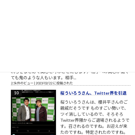
野鎮雄さんのお話...
2.5k件のビュー
|
2018/11/08 に投稿された
［00022］優しい人は、他人に期待
しない
相手に期待していない 優しい人は
「相手に期待をしていない」から優
しいのです。優しい人は相手に対す
る関心が高い、というのは一見異論
の無いことのようにも見えます。
（思いやり、共感、愛情、相手に喜んで欲しい気持ち・・・こ
れらをまとめて関心と呼ぶことにします）相手への関心が高く
ても鬼のような人もいます。相手...
2.5k件のビュー
|
2023/02/22 に投稿された
桜ういろうさん、Twitter界を引退
桜ういろうさんは、櫻井平さんのご
親戚だそうです ものすごい勢いで、
ツイ消ししているので、そろそろ
Twitter界隈からご退場されるようで
す。召されるのですね。お迎えが来
たのですね。特定されたのですね。