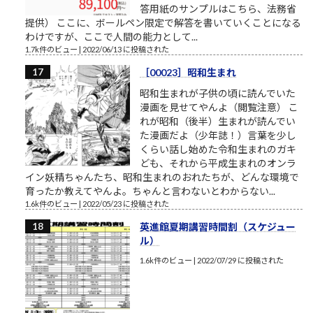
答用紙のサンプルはこちら、法務省
提供） ここに、ボールペン限定で解答を書いていくことになる
わけですが、ここで人間の能力として...
1.7k件のビュー
|
2022/06/13 に投稿された
［00023］昭和生まれ
昭和生まれが子供の頃に読んでいた
漫画を見せてやんよ（閲覧注意） こ
れが昭和（後半）生まれが読んでい
た漫画だよ（少年誌！）言葉を少し
くらい話し始めた令和生まれのガキ
ども、それから平成生まれのオンラ
イン妖精ちゃんたち、昭和生まれのおれたちが、どんな環境で
育ったか教えてやんよ。ちゃんと言わないとわからない...
1.6k件のビュー
|
2022/05/23 に投稿された
英進館夏期講習時間割（スケジュー
ル）
1.6k件のビュー
|
2022/07/29 に投稿された