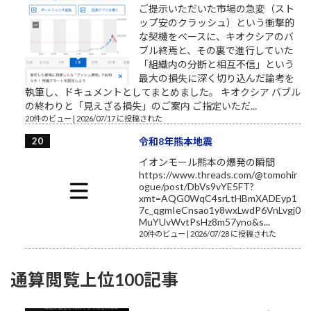
ご提示いただいた市場の急変（スト
ップ安のクラッシュ）という衝撃的
な契機をベースに、キオクシアのバ
ブル終焉と、その裏で進行していた
「組織内の分断と相互不信」という
最大の損失に深く切り込んだ論考を
執筆し、ドキュメントとしてまとめました。 キオクシア バブル
の終わりと「見えざる損失」のご案内 ご指定いただ...
20件のビュー
|
2026/07/17 に投稿された
令和8年熊本地震
イオンモール熊本の爆発の瞬間
https://www.threads.com/@tomohir
ogue/post/DbVs9vYE5FT?
xmt=AQG0WqC4srLtHBmXADEyp1
7c_qgmIeCnsao1y8wxLwdP6VnLvgj0
MuYUvWvtPsHz8m57yno&s...
20件のビュー
|
2026/07/28 に投稿された
通算閲覧上位100記事