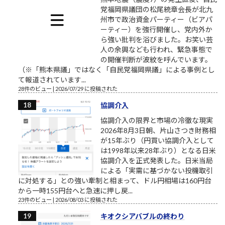
党福岡県議団の松尾統章会長が北九
州市で政治資金パーティー（ビアパ
ーティー）を強行開催し、党内外か
ら強い批判を浴びました。お笑い芸
人の余興なども行われ、緊急事態で
の開催判断が波紋を呼んでいます。
（※「熊本県議」ではなく「自民党福岡県議」による事例とし
て報道されています...
28件のビュー
|
2026/07/29 に投稿された
協調介入
協調介入の限界と市場の冷徹な現実
2026年8月3日朝、片山さつき財務相
が15年ぶり（円買い協調介入として
は1998年以来28年ぶり）となる日米
協調介入を正式発表した。日米当局
による「実需に基づかない投機取引
に対処する」との強い牽制と相まって、ドル円相場は160円台
から一時155円台へと急速に押し戻...
23件のビュー
|
2026/08/03 に投稿された
キオクシアバブルの終わり