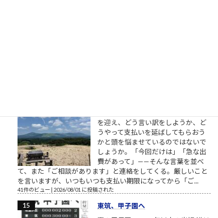
結論から申し上げますと、これは**
極めて高い確率で「詐欺（または悪
質なスパム・勧誘）連絡」**です。
見ず知らずの人物からこのようなメ
ッセージが届いた場合、返信した
り、記載されているLINEのURLやID
を登録したりすることは絶対に避けてください。 以下に、過去
の類似事例や手口に基づいて、この連絡が...
43件のビュー
|
2026/07/17 に投稿された
NPO界隈の人たちへ
あなたは今、またしても支払い期限
を迎え、どう言い訳をしようか、ど
うやって支払いを延ばしてもらおう
かと頭を悩ませているのではないで
しょうか。「今回だけは」「急な出
費があって」——そんな言葉を並べ
て、また「ご相談があります」と連絡をしてくる。厳しいこと
を言いますが、いつもいつも支払い期限になってから「ご...
41件のビュー
|
2026/08/01 に投稿された
東筑、甲子園へ