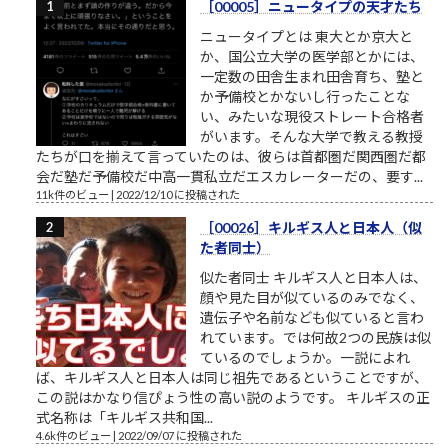
［00005］ニュータイプの天才たち
ニュータイプとは 東大とか京大と
か、国公立大学の医学部とかには、
一定数の田舎生まれ田舎育ち、塾と
か予備校とかないし行ったことな
い、みたいな現役ストレート合格者
がいます。そんな大学で教える教授
たちが口を揃えて言っていたのは、彼らは首都圏だ関西圏だ都
会だ塾だ予備校だ中高一貫私立だエスカレーターだの、要す...
11k件のビュー
|
2022/12/10 に投稿された
［00026］キルギス人と日本人（似
た者同士）
似た者同士 キルギス人と日本人は、
顔や見た目が似ているのみでなく、
遺伝子や名前なども似ていると言わ
れています。では何故2つの民族は似
ているのでしょうか。一説によれ
ば、キルギス人と日本人は同じ祖先であるということですが、
この説はかなり信ぴょう性の高い説のようです。 キルギスの正
式名称は「キルギス共和国...
4.6k件のビュー
|
2022/09/07 に投稿された