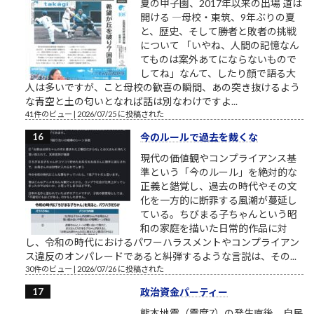
夏の甲子園、2017年以来の出場 道は
開ける ―母校・東筑、9年ぶりの夏
と、歴史、そして勝者と敗者の挑戦
について 「いやね、人間の記憶なん
てものは案外あてにならないもので
してね」なんて、したり顔で語る大
人は多いですが、こと母校の歓喜の瞬間、あの突き抜けるよう
な青空と土の匂いとなれば話は別なわけですよ...
41件のビュー
|
2026/07/25 に投稿された
今のルールで過去を裁くな
現代の価値観やコンプライアンス基
準という「今のルール」を絶対的な
正義と錯覚し、過去の時代やその文
化を一方的に断罪する風潮が蔓延し
ている。ちびまる子ちゃんという昭
和の家庭を描いた日常的作品に対
し、令和の時代におけるパワーハラスメントやコンプライアン
ス違反のオンパレードであると糾弾するような言説は、その...
30件のビュー
|
2026/07/26 に投稿された
政治資金パーティー
熊本地震（震度7）の発生直後、自民