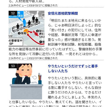
ら、人材育成や新人研...
2.2k件のビュー
|
2018/03/27 に投稿された
安倍元首相銃撃瞬間
「明日たまたま地元に来るらしいか
ら、じゃあ明日決行しよっと」的な
「思い付き」の犯行にしては、住所
や経歴、準備状況等「犯人に幸運が
重なった」感が強過ぎると思う。発
射訓練や発射試験、射程距離、殺傷
能力の確認等当然事前に行っていたはずだし、警備体制の手薄
な所を見抜いて冷静に近付いた手際、一見それとは分から...
2.1k件のビュー
|
2022/07/08 に投稿された
やりたいというだけでずっと着手
しない人たち
やりたいとかいう割に、具体的に着
手しない人たち やりたいと言ってい
る割に着手すらしない、そんな自分
に酔うだけの人からは、できるだけ
離れるようにしましょう。本気の人
と仕事したいなら。やりたい、教えてくれ、話を聞きたい、イ
ベントに参加したいという割には、特に自分で努力をしないと