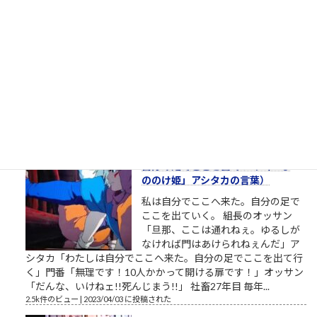
松下電器グループ（1985年）中核会
社は松下電器産業 パナソニックのリ
ストラ ▼おはようございます。企業
のイメージ戦略に関する（昭和後半
生まれ45歳の）筆者があくまで個人
的な意見を自らの発表の場で述べて配信しようとする独善的な
記事です。昔、松下電器産業という大きな会社がありました。
松下幸之助という、...
2.7k件のビュー
|
2021/05/19 に投稿された
［00012］私は自分でここへ来た。
自分の足でここを出ていく（「も
ののけ姫」アシタカの言葉）
私は自分でここへ来た。自分の足で
ここを出ていく。 組長のオッサン
「旦那、ここは通れねぇ。ゆるしが
なければ門はあけられねぇんだ」ア
シタカ「わたしは自分でここへ来た。自分の足でここを出て行
く」門番「無理です！10人かかって開ける扉です！」オッサン
「だんな、いけねェ!!死んじまう!!」 社畜27年目 毎年...
2.5k件のビュー
|
2023/04/03 に投稿された