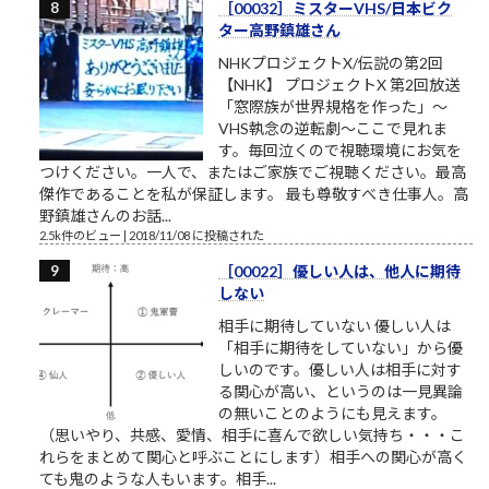
［00032］ミスターVHS/日本ビク
ター高野鎮雄さん
NHKプロジェクトX/伝説の第2回
【NHK】 プロジェクトX 第2回放送
「窓際族が世界規格を作った」～
VHS執念の逆転劇～ここで見れま
す。毎回泣くので視聴環境にお気を
つけください。一人で、またはご家族でご視聴ください。最高
傑作であることを私が保証します。 最も尊敬すべき仕事人。高
野鎮雄さんのお話...
2.5k件のビュー
|
2018/11/08 に投稿された
［00022］優しい人は、他人に期待
しない
相手に期待していない 優しい人は
「相手に期待をしていない」から優
しいのです。優しい人は相手に対す
る関心が高い、というのは一見異論
の無いことのようにも見えます。
（思いやり、共感、愛情、相手に喜んで欲しい気持ち・・・こ
れらをまとめて関心と呼ぶことにします）相手への関心が高く
ても鬼のような人もいます。相手...