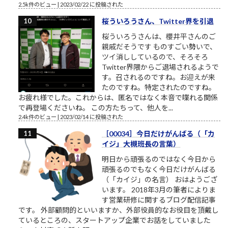
2.5k件のビュー
|
2023/02/22 に投稿された
桜ういろうさん、Twitter界を引退
桜ういろうさんは、櫻井平さんのご
親戚だそうです ものすごい勢いで、
ツイ消ししているので、そろそろ
Twitter界隈からご退場されるようで
す。召されるのですね。お迎えが来
たのですね。特定されたのですね。
お疲れ様でした。これからは、匿名ではなく本音で喋れる関係
で再登場くださいね。 この方たちって、他人を...
2.4k件のビュー
|
2023/02/14 に投稿された
［00034］今日だけがんばる（「カ
イジ」大槻班長の言葉）
明日から頑張るのではなく今日から
頑張るのでもなく今日だけがんばる
（「カイジ」の名言） おはようござ
います。 2018年3月の筆者によりま
す営業研修に関するブログ配信記事
です。 外部顧問的といいますか、外部役員的なお役目を頂戴し
ているところの、スタートアップ企業でお話をしていました