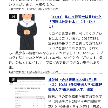
いう人がいます。本気のふり...
2.1k件のビュー
|
2021/10/09 に投稿された
［00011］ルロイ修道士は言われた
「困難は分割せよ」（井上ひさ
し）
ルロイの言葉を思い出してください
おはようございます。2017年8月、
筆者は塾長ブログと題して売れない
ブログを書いております。それで
も、数少ない読者のみなさまにおかれましては、いつもこのブ
ログを読んでいただきまして本当にありがとうございます。最
近、公私ともに忙しく、ブログの更新ができない場合もあり
ま...
1.9k件のビュー
|
2017/08/12 に投稿された
補欠繰上合格状況2022年4月1日
（金）10:28（多摩美術大学/武蔵野
美術大学/東京造形大学）確定
昨日からの変化造形学部芸術文化学
科（共通テスト2教科＋専門試験方
式）5→6基礎デザイン学科（共通テ