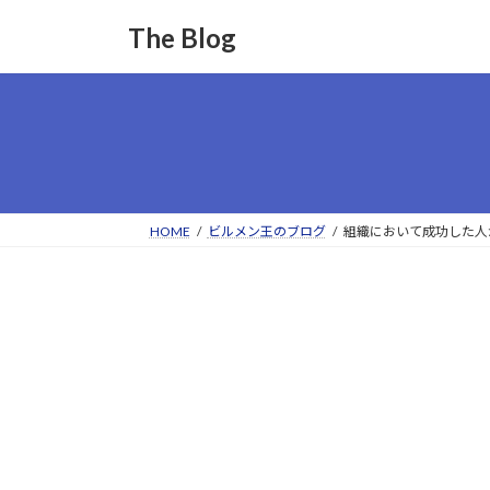
コ
ナ
The Blog
ン
ビ
テ
ゲ
ン
ー
ツ
シ
へ
ョ
ス
ン
キ
に
ッ
移
HOME
ビルメン王のブログ
組織において成功した人
プ
動