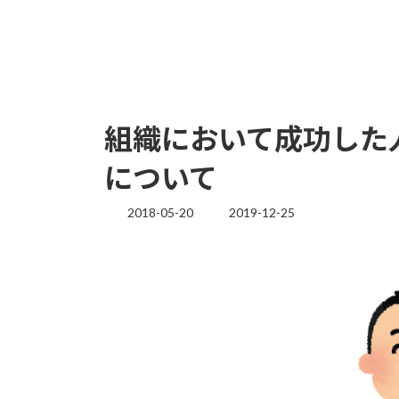
組織において成功した
について
2018-05-20
2019-12-25
最
終
更
新
日
時
: