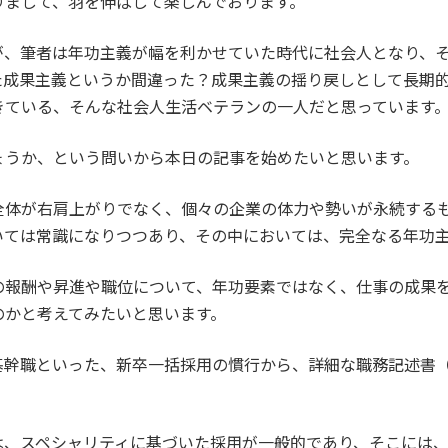
りまして、羽を伸ばして楽しんでおります。
が、筆者は年功主義が幅を利かせていた時代に社会人となり、
た成果主義というか間違った？成果主義の揺り戻しとして長期
きている、そんな社会人生活ベテランの一人だと思っています
ょうか、という問いから本日の記事を始めたいと思います。
全体が右肩上がりでなく、個々の企業の体力や勢いが永続する
いては常識になりつつあり、その中においては、完全なる年功
の報酬や昇進や職位について、年功要素ではなく、仕事の成果
のかと考えてみたいと思います。
基幹職といった、新卒一括採用の慣行から、詳細な職務記述書
は、スペシャリティに基づいた採用が一般的であり、そこには