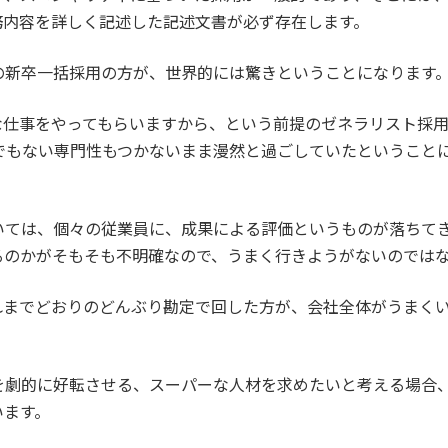
務内容を詳しく記述した記述文書が必ず存在します。
の新卒一括採用の方が、世界的には驚きということになります
な仕事をやってもらいますから、という前提のゼネラリスト採
でもない専門性もつかないまま漫然と過ごしていたということ
いては、個々の従業員に、成果による評価というものが落ちて
るのかがそもそも不明確なので、うまく行きようがないのでは
れまでどおりのどんぶり勘定で回した方が、会社全体がうまく
を劇的に好転させる、スーパーな人材を求めたいと考える場合
います。