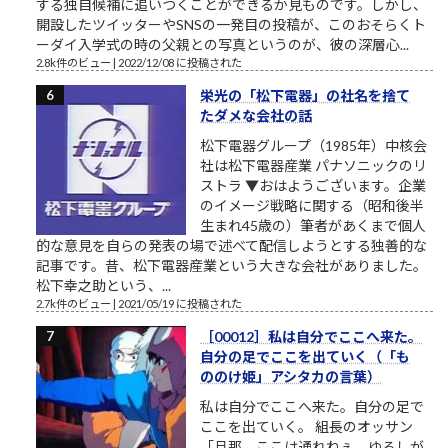
する独自候補に追いつくことができるか見ものです。しかし、
開設したツイッターやSNSの一発目の投稿が、このおそらくト
ーダイ入学式の時の父親との写真というのが、彼の深層心...
2.8k件のビュー
|
2022/12/08 に投稿された
栄光の「松下電器」の社名を捨て
たダメな会社の話
松下電器グループ（1985年）中核会
社は松下電器産業 パナソニックのリ
ストラ ▼おはようございます。企業
のイメージ戦略に関する（昭和後半
生まれ45歳の）筆者があくまで個人
的な意見を自らの発表の場で述べて配信しようとする独善的な
記事です。昔、松下電器産業という大きな会社がありました。
松下幸之助という、...
2.7k件のビュー
|
2021/05/19 に投稿された
［00012］私は自分でここへ来た。
自分の足でここを出ていく（「も
ののけ姫」アシタカの言葉）
私は自分でここへ来た。自分の足で
ここを出ていく。 組長のオッサン
「旦那、ここは通れねぇ。ゆるしが