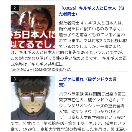
［00026］キルギス人と日本人（似
た者同士）
似た者同士 キルギス人と日本人は、
顔や見た目が似ているのみでなく、
遺伝子や名前なども似ていると言わ
れています。では何故2つの民族は似
ているのでしょうか。一説によれ
ば、キルギス人と日本人は同じ祖先であるということですが、
この説はかなり信ぴょう性の高い説のようです。 キルギスの正
式名称は「キルギス共和国...
4.6k件のビュー
|
2022/09/07 に投稿された
エヴァに乗れ（碇ゲンドウの言
葉）
パワハラ家族 実は関西ご出身の第三
東京市在住の、碇ゲンドウさん。エ
ヴァンゲリオンシリーズの重要登場
人物、碇ゲンドウ（いかりげんど
う）は京都大学理学部卒という設定
です。公式には、第弐拾壱話・第２１話 ネルフ、誕生という
章で、1999年、京都大学理学部の教授だった冬月は、興味深い