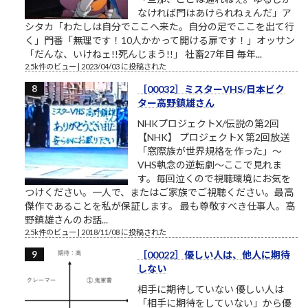
なければ門はあけられねぇんだ」ア
シタカ「わたしは自分でここへ来た。自分の足でここを出て行
く」門番「無理です！10人かかって開ける扉です！」オッサン
「だんな、いけねェ!!死んじまう!!」 社畜27年目 毎年...
2.5k件のビュー
|
2023/04/03 に投稿された
［00032］ミスターVHS/日本ビク
ター高野鎮雄さん
NHKプロジェクトX/伝説の第2回
【NHK】 プロジェクトX 第2回放送
「窓際族が世界規格を作った」～
VHS執念の逆転劇～ここで見れま
す。毎回泣くので視聴環境にお気を
つけください。一人で、またはご家族でご視聴ください。最高
傑作であることを私が保証します。 最も尊敬すべき仕事人。高
野鎮雄さんのお話...
2.5k件のビュー
|
2018/11/08 に投稿された
［00022］優しい人は、他人に期待
しない
相手に期待していない 優しい人は
「相手に期待をしていない」から優