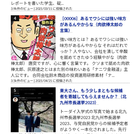
レポートを書いた学生、碇...
3.9k件のビュー
|
2021/03/11 に投稿された
［00006］あるでワシには強い味方
があるんやからな（肉欲棒太郎の
言葉）
強い味方とは？ あるでワシには強い
味方があるんやからな それはだれで
っか？ 人やない、会社を潰して辛酸
を舐めてきたゆう経験やがな（肉欲
棒太郎） 唐突ですが、心に響く言葉です。 クソまで舐めた肉欲
棒太郎、灰原達之とはまた別の味わいある「ナニワ金融道」主
人公です。 合同会社鈴木商店の投資運用研修素材「ナ...
3.5k件のビュー
|
2021/04/21 に投稿された
東大さん、もう少しまともな候補
者を寄越してもらえませんか？（北
九州市長選挙2023）
トーダイ入学式の写真で始まる北九
州市長選挙2023 北九州市長選挙
2023、与党自民党からの候補予定者
がようやく一本化されました。先行