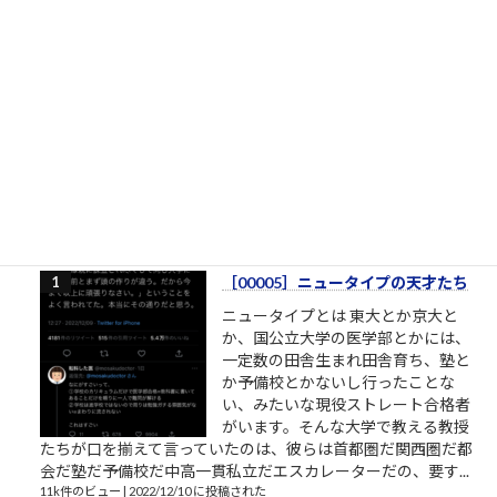
令和8年熊本地震
イオンモール熊本の爆発の瞬間
https://www.threads.com/@tomohir
ogue/post/DbVs9vYE5FT?
xmt=AQG0WqC4srLtHBmXADEyp1
7c_qgmIeCnsao1y8wxLwdP6VnLvgj0
MuYUvWvtPsHz8m57yno&s...
20件のビュー
|
2026/07/28 に投稿された
通算閲覧上位100記事
［00005］ニュータイプの天才たち
ニュータイプとは 東大とか京大と
か、国公立大学の医学部とかには、
一定数の田舎生まれ田舎育ち、塾と
か予備校とかないし行ったことな
い、みたいな現役ストレート合格者
がいます。そんな大学で教える教授
たちが口を揃えて言っていたのは、彼らは首都圏だ関西圏だ都
会だ塾だ予備校だ中高一貫私立だエスカレーターだの、要す...
11k件のビュー
|
2022/12/10 に投稿された