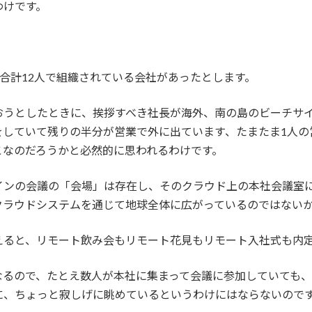
わけです。
、合計12人で組織されている会社があったとします。
おうとしたときに、挨拶すべき社長が海外、南の島のビーチサ
をしていて残りの半分が営業で外に出ています、たまたま1人の
こなのだろうかと必然的に思われるわけです。
インの会議の「会場」は存在し、そのクラウド上の本社会議室
クラウドシステムを通じて地球全体に広がっているのではない
えると、リモート飲み会もリモート花見もリモート入社式も内
なるので、たとえ数人が本社に集まって会議に参加していても
に、ちょっと寂しげに眺めているというわけにはならないので