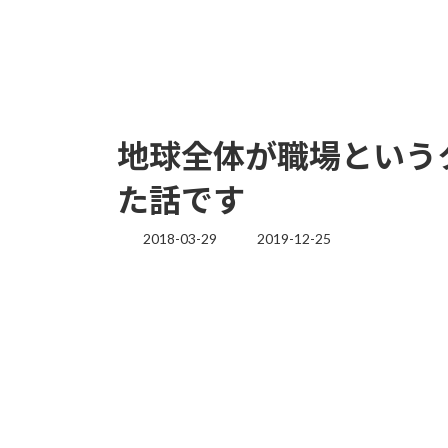
地球全体が職場という
た話です
2018-03-29
2019-12-25
最
終
更
新
日
時
: