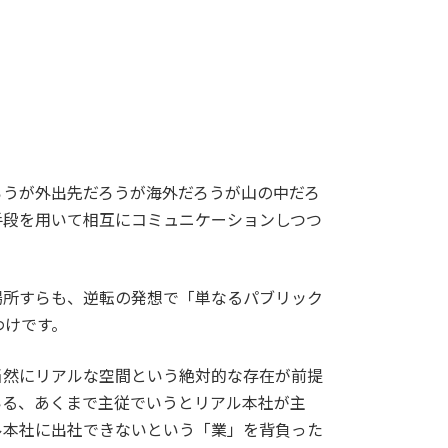
ろうが外出先だろうが海外だろうが山の中だろ
手段を用いて相互にコミュニケーションしつつ
場所すらも、逆転の発想で「単なるパブリック
わけです。
当然にリアルな空間という絶対的な存在が前提
いる、あくまで主従でいうとリアル本社が主
ル本社に出社できないという「業」を背負った