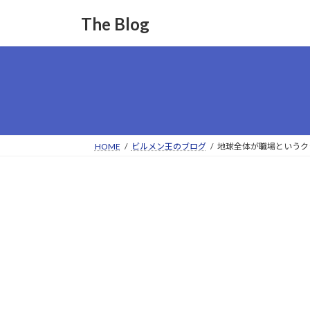
コ
ナ
The Blog
ン
ビ
テ
ゲ
ン
ー
ツ
シ
へ
ョ
ス
ン
キ
に
ッ
移
HOME
ビルメン王のブログ
地球全体が職場というク
プ
動