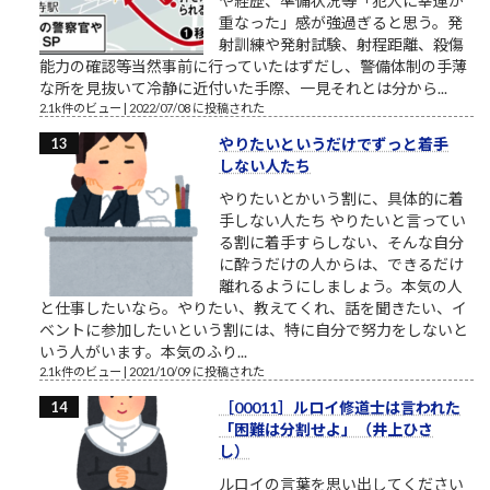
や経歴、準備状況等「犯人に幸運が
重なった」感が強過ぎると思う。発
射訓練や発射試験、射程距離、殺傷
能力の確認等当然事前に行っていたはずだし、警備体制の手薄
な所を見抜いて冷静に近付いた手際、一見それとは分から...
2.1k件のビュー
|
2022/07/08 に投稿された
やりたいというだけでずっと着手
しない人たち
やりたいとかいう割に、具体的に着
手しない人たち やりたいと言ってい
る割に着手すらしない、そんな自分
に酔うだけの人からは、できるだけ
離れるようにしましょう。本気の人
と仕事したいなら。やりたい、教えてくれ、話を聞きたい、イ
ベントに参加したいという割には、特に自分で努力をしないと
いう人がいます。本気のふり...
2.1k件のビュー
|
2021/10/09 に投稿された
［00011］ルロイ修道士は言われた
「困難は分割せよ」（井上ひさ
し）
ルロイの言葉を思い出してください