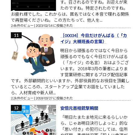
す。召されるのですね。お迎えが来
たのですね。特定されたのですね。
お疲れ様でした。これからは、匿名ではなく本音で喋れる関係
で再登場くださいね。 この方たちって、他人を...
2.4k件のビュー
|
2023/02/14 に投稿された
［00034］今日だけがんばる（「カ
イジ」大槻班長の言葉）
明日から頑張るのではなく今日から
頑張るのでもなく今日だけがんばる
（「カイジ」の名言） おはようござ
います。 2018年3月の筆者によりま
す営業研修に関するブログ配信記事
です。 外部顧問的といいますか、外部役員的なお役目を頂戴し
ているところの、スタートアップ企業でお話をしていました
ら、人材育成や新人研...
2.2k件のビュー
|
2018/03/27 に投稿された
安倍元首相銃撃瞬間
「明日たまたま地元に来るらしいか
ら、じゃあ明日決行しよっと」的な
「思い付き」の犯行にしては、住所