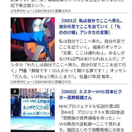
松下幸之助という、...
2.7k件のビュー
|
2021/05/19 に投稿された
［00012］私は自分でここへ来た。
自分の足でここを出ていく（「も
ののけ姫」アシタカの言葉）
私は自分でここへ来た。自分の足で
ここを出ていく。 組長のオッサン
「旦那、ここは通れねぇ。ゆるしが
なければ門はあけられねぇんだ」ア
シタカ「わたしは自分でここへ来た。自分の足でここを出て行
く」門番「無理です！10人かかって開ける扉です！」オッサン
「だんな、いけねェ!!死んじまう!!」 社畜27年目 毎年...
2.5k件のビュー
|
2023/04/03 に投稿された
［00032］ミスターVHS/日本ビク
ター高野鎮雄さん
NHKプロジェクトX/伝説の第2回
【NHK】 プロジェクトX 第2回放送
「窓際族が世界規格を作った」～
VHS執念の逆転劇～ここで見れま
す。毎回泣くので視聴環境にお気を