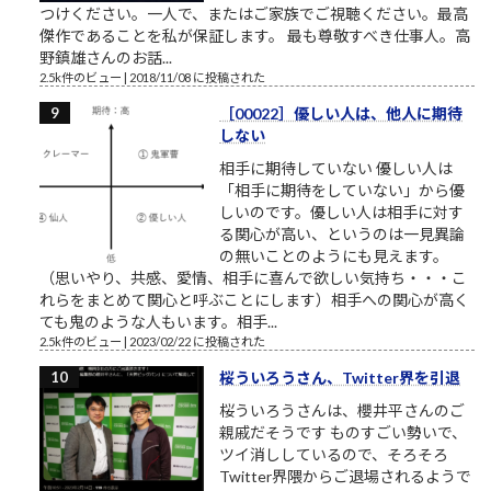
つけください。一人で、またはご家族でご視聴ください。最高
傑作であることを私が保証します。 最も尊敬すべき仕事人。高
野鎮雄さんのお話...
2.5k件のビュー
|
2018/11/08 に投稿された
［00022］優しい人は、他人に期待
しない
相手に期待していない 優しい人は
「相手に期待をしていない」から優
しいのです。優しい人は相手に対す
る関心が高い、というのは一見異論
の無いことのようにも見えます。
（思いやり、共感、愛情、相手に喜んで欲しい気持ち・・・こ
れらをまとめて関心と呼ぶことにします）相手への関心が高く
ても鬼のような人もいます。相手...
2.5k件のビュー
|
2023/02/22 に投稿された
桜ういろうさん、Twitter界を引退
桜ういろうさんは、櫻井平さんのご
親戚だそうです ものすごい勢いで、
ツイ消ししているので、そろそろ
Twitter界隈からご退場されるようで