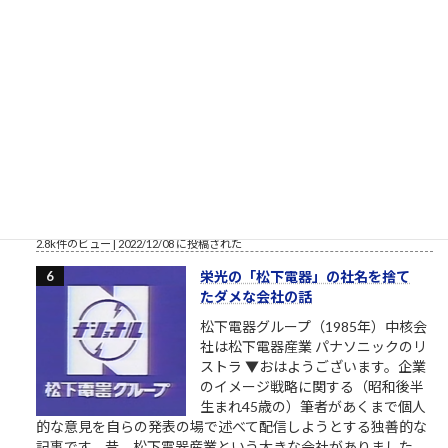
3.5k件のビュー
|
2021/04/21 に投稿された
東大さん、もう少しまともな候補
者を寄越してもらえませんか？（北
九州市長選挙2023）
トーダイ入学式の写真で始まる北九
州市長選挙2023 北九州市長選挙
2023、与党自民党からの候補予定者
がようやく一本化されました。先行
する独自候補に追いつくことができるか見ものです。しかし、
開設したツイッターやSNSの一発目の投稿が、このおそらくト
ーダイ入学式の時の父親との写真というのが、彼の深層心...
2.8k件のビュー
|
2022/12/08 に投稿された
栄光の「松下電器」の社名を捨て
たダメな会社の話
松下電器グループ（1985年）中核会
社は松下電器産業 パナソニックのリ
ストラ ▼おはようございます。企業
のイメージ戦略に関する（昭和後半
生まれ45歳の）筆者があくまで個人
的な意見を自らの発表の場で述べて配信しようとする独善的な
記事です。昔、松下電器産業という大きな会社がありました。