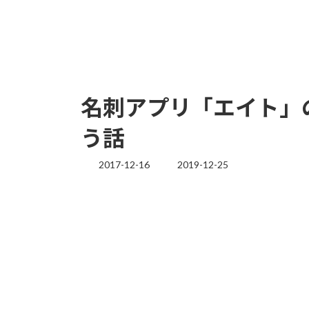
名刺アプリ「エイト」
う話
2017-12-16
2019-12-25
最
終
更
新
日
時
: