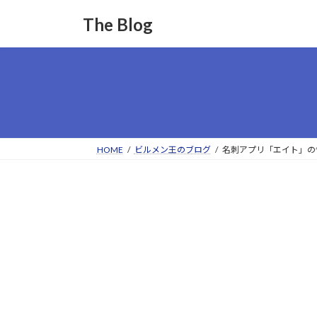
コ
ナ
The Blog
ン
ビ
テ
ゲ
ン
ー
ツ
シ
へ
ョ
ス
ン
キ
に
ッ
移
HOME
ビルメン王のブログ
名刺アプリ「エイト」の
プ
動