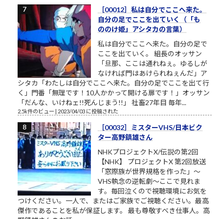
［00012］私は自分でここへ来た。
自分の足でここを出ていく（「も
ののけ姫」アシタカの言葉）
私は自分でここへ来た。自分の足で
ここを出ていく。 組長のオッサン
「旦那、ここは通れねぇ。ゆるしが
なければ門はあけられねぇんだ」ア
シタカ「わたしは自分でここへ来た。自分の足でここを出て行
く」門番「無理です！10人かかって開ける扉です！」オッサン
「だんな、いけねェ!!死んじまう!!」 社畜27年目 毎年...
2.5k件のビュー
|
2023/04/03 に投稿された
［00032］ミスターVHS/日本ビク
ター高野鎮雄さん
NHKプロジェクトX/伝説の第2回
【NHK】 プロジェクトX 第2回放送
「窓際族が世界規格を作った」～
VHS執念の逆転劇～ここで見れま
す。毎回泣くので視聴環境にお気を
つけください。一人で、またはご家族でご視聴ください。最高
傑作であることを私が保証します。 最も尊敬すべき仕事人。高