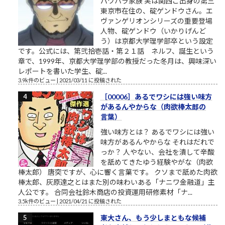
パワハラ家族 実は関西ご出身の第三
東京市在住の、碇ゲンドウさん。エ
ヴァンゲリオンシリーズの重要登場
人物、碇ゲンドウ（いかりげんど
う）は京都大学理学部卒という設定
です。公式には、第弐拾壱話・第２１話 ネルフ、誕生という
章で、1999年、京都大学理学部の教授だった冬月は、興味深い
レポートを書いた学生、碇...
3.9k件のビュー
|
2021/03/11 に投稿された
［00006］あるでワシには強い味方
があるんやからな（肉欲棒太郎の
言葉）
強い味方とは？ あるでワシには強い
味方があるんやからな それはだれで
っか？ 人やない、会社を潰して辛酸
を舐めてきたゆう経験やがな（肉欲
棒太郎） 唐突ですが、心に響く言葉です。 クソまで舐めた肉欲
棒太郎、灰原達之とはまた別の味わいある「ナニワ金融道」主
人公です。 合同会社鈴木商店の投資運用研修素材「ナ...
3.5k件のビュー
|
2021/04/21 に投稿された
東大さん、もう少しまともな候補