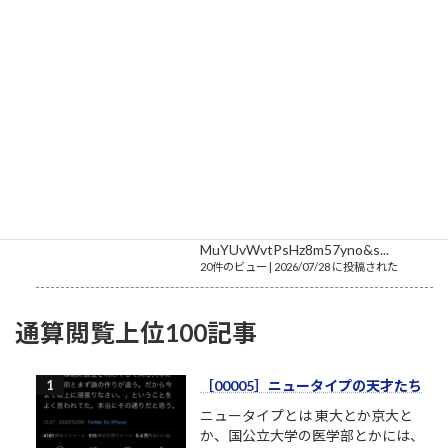
ブル終焉と、その裏で進行していた
「組織内の分断と相互不信」という
最大の損失に深く切り込んだ論考を
執筆し、ドキュメントとしてまとめました。 キオクシア バブル
の終わりと「見えざる損失」のご案内 ご指定いただ...
20件のビュー
|
2026/07/17 に投稿された
令和8年熊本地震
イオンモール熊本の爆発の瞬間
https://www.threads.com/@tomohir
ogue/post/DbVs9vYE5FT?
xmt=AQG0WqC4srLtHBmXADEyp1
7c_qgmIeCnsao1y8wxLwdP6VnLvgj0
MuYUvWvtPsHz8m57yno&s...
20件のビュー
|
2026/07/28 に投稿された
通算閲覧上位100記事
［00005］ニュータイプの天才たち
ニュータイプとは 東大とか京大と
か、国公立大学の医学部とかには、