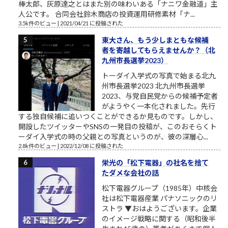
棒太郎、灰原達之とはまた別の味わいある「ナニワ金融道」主
人公です。 合同会社鈴木商店の投資運用研修素材「ナ...
3.5k件のビュー
|
2021/04/21 に投稿された
東大さん、もう少しまともな候補
者を寄越してもらえませんか？（北
九州市長選挙2023）
トーダイ入学式の写真で始まる北九
州市長選挙2023 北九州市長選挙
2023、与党自民党からの候補予定者
がようやく一本化されました。先行
する独自候補に追いつくことができるか見ものです。しかし、
開設したツイッターやSNSの一発目の投稿が、このおそらくト
ーダイ入学式の時の父親との写真というのが、彼の深層心...
2.8k件のビュー
|
2022/12/08 に投稿された
栄光の「松下電器」の社名を捨て
たダメな会社の話
松下電器グループ（1985年）中核会
社は松下電器産業 パナソニックのリ
ストラ ▼おはようございます。企業
のイメージ戦略に関する（昭和後半