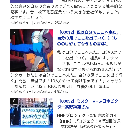
生まれ45歳の）筆者があくまで個人
的な意見を自らの発表の場で述べて配信しようとする独善的な
記事です。昔、松下電器産業という大きな会社がありました。
松下幸之助という、...
2.7k件のビュー
|
2021/05/19 に投稿された
［00012］私は自分でここへ来た。
自分の足でここを出ていく（「も
ののけ姫」アシタカの言葉）
私は自分でここへ来た。自分の足で
ここを出ていく。 組長のオッサン
「旦那、ここは通れねぇ。ゆるしが
なければ門はあけられねぇんだ」ア
シタカ「わたしは自分でここへ来た。自分の足でここを出て行
く」門番「無理です！10人かかって開ける扉です！」オッサン
「だんな、いけねェ!!死んじまう!!」 社畜27年目 毎年...
2.5k件のビュー
|
2023/04/03 に投稿された
［00032］ミスターVHS/日本ビク
ター高野鎮雄さん
NHKプロジェクトX/伝説の第2回
【NHK】 プロジェクトX 第2回放送
「窓際族が世界規格を作った」～