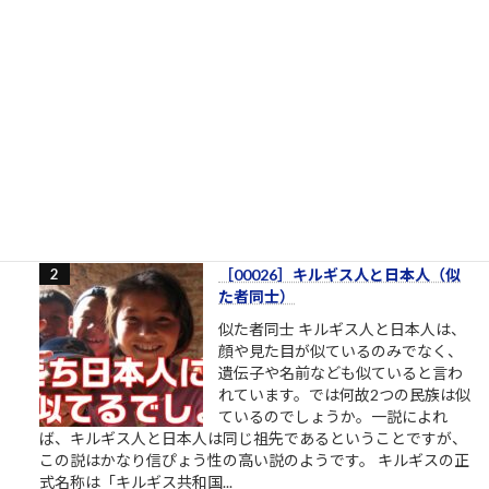
［00005］ニュータイプの天才たち
ニュータイプとは 東大とか京大と
か、国公立大学の医学部とかには、
一定数の田舎生まれ田舎育ち、塾と
か予備校とかないし行ったことな
い、みたいな現役ストレート合格者
がいます。そんな大学で教える教授
たちが口を揃えて言っていたのは、彼らは首都圏だ関西圏だ都
会だ塾だ予備校だ中高一貫私立だエスカレーターだの、要す...
11k件のビュー
|
2022/12/10 に投稿された
［00026］キルギス人と日本人（似
た者同士）
似た者同士 キルギス人と日本人は、
顔や見た目が似ているのみでなく、
遺伝子や名前なども似ていると言わ
れています。では何故2つの民族は似
ているのでしょうか。一説によれ
ば、キルギス人と日本人は同じ祖先であるということですが、
この説はかなり信ぴょう性の高い説のようです。 キルギスの正
式名称は「キルギス共和国...