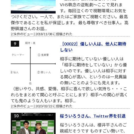
VHS執念の逆転劇～ここで見れま
す。毎回泣くので視聴環境にお気を
つけください。一人で、またはご家族でご視聴ください。最高
傑作であることを私が保証します。 最も尊敬すべき仕事人。高
野鎮雄さんのお話...
2.5k件のビュー
|
2018/11/08 に投稿された
［00022］優しい人は、他人に期待
しない
相手に期待していない 優しい人は
「相手に期待をしていない」から優
しいのです。優しい人は相手に対す
る関心が高い、というのは一見異論
の無いことのようにも見えます。
（思いやり、共感、愛情、相手に喜んで欲しい気持ち・・・こ
れらをまとめて関心と呼ぶことにします）相手への関心が高く
ても鬼のような人もいます。相手...
2.5k件のビュー
|
2023/02/22 に投稿された
桜ういろうさん、Twitter界を引退
桜ういろうさんは、櫻井平さんのご
親戚だそうです ものすごい勢いで、