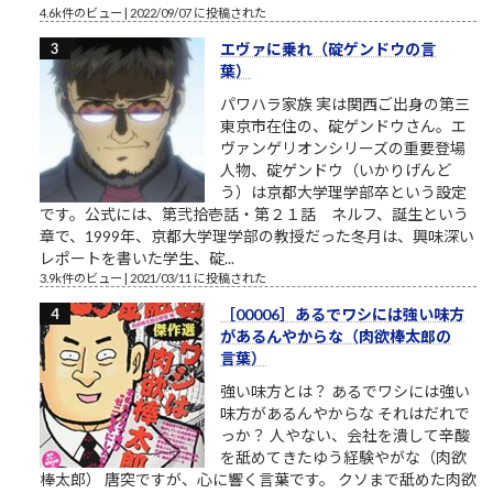
4.6k件のビュー
|
2022/09/07 に投稿された
エヴァに乗れ（碇ゲンドウの言
葉）
パワハラ家族 実は関西ご出身の第三
東京市在住の、碇ゲンドウさん。エ
ヴァンゲリオンシリーズの重要登場
人物、碇ゲンドウ（いかりげんど
う）は京都大学理学部卒という設定
です。公式には、第弐拾壱話・第２１話 ネルフ、誕生という
章で、1999年、京都大学理学部の教授だった冬月は、興味深い
レポートを書いた学生、碇...
3.9k件のビュー
|
2021/03/11 に投稿された
［00006］あるでワシには強い味方
があるんやからな（肉欲棒太郎の
言葉）
強い味方とは？ あるでワシには強い
味方があるんやからな それはだれで
っか？ 人やない、会社を潰して辛酸
を舐めてきたゆう経験やがな（肉欲
棒太郎） 唐突ですが、心に響く言葉です。 クソまで舐めた肉欲