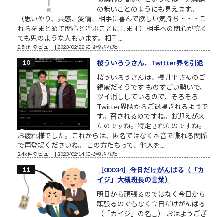
の無いことのようにも見えます。
（思いやり、共感、愛情、相手に喜んで欲しい気持ち・・・こ
れらをまとめて関心と呼ぶことにします）相手への関心が高く
ても鬼のような人もいます。相手...
2.5k件のビュー
|
2023/02/22 に投稿された
桜ういろうさん、Twitter界を引退
桜ういろうさんは、櫻井平さんのご
親戚だそうです ものすごい勢いで、
ツイ消ししているので、そろそろ
Twitter界隈からご退場されるようで
す。召されるのですね。お迎えが来
たのですね。特定されたのですね。
お疲れ様でした。これからは、匿名ではなく本音で喋れる関係
で再登場くださいね。 この方たちって、他人を...
2.4k件のビュー
|
2023/02/14 に投稿された
［00034］今日だけがんばる（「カ
イジ」大槻班長の言葉）
明日から頑張るのではなく今日から
頑張るのでもなく今日だけがんばる
（「カイジ」の名言） おはようござ