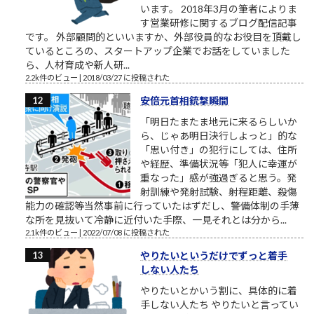
います。 2018年3月の筆者によりま
す営業研修に関するブログ配信記事
です。 外部顧問的といいますか、外部役員的なお役目を頂戴し
ているところの、スタートアップ企業でお話をしていました
ら、人材育成や新人研...
2.2k件のビュー
|
2018/03/27 に投稿された
安倍元首相銃撃瞬間
「明日たまたま地元に来るらしいか
ら、じゃあ明日決行しよっと」的な
「思い付き」の犯行にしては、住所
や経歴、準備状況等「犯人に幸運が
重なった」感が強過ぎると思う。発
射訓練や発射試験、射程距離、殺傷
能力の確認等当然事前に行っていたはずだし、警備体制の手薄
な所を見抜いて冷静に近付いた手際、一見それとは分から...
2.1k件のビュー
|
2022/07/08 に投稿された
やりたいというだけでずっと着手
しない人たち
やりたいとかいう割に、具体的に着
手しない人たち やりたいと言ってい