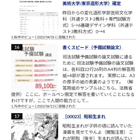
美術大学/東京造形大学）確定
昨日からの変化造形学部芸術文化学
科（共通テスト2教科＋専門試験方
式）5→6基礎デザイン学科（共通テ
スト3教科方式）0→4
1.8k件のビュー
|
2022/04/01 に投稿された
書くスピード（予備試験論文）
司法試験予備試験の論文試験に通る
ために 司法試験予備試験の論文試験
は、各科目22行26列のA4判の解答用
紙×4部が渡されます。 実際には、A3
の厚手の紙の表裏のようです。 （解
答用紙のサンプルはこちら、法務省
提供） ここに、ボールペン限定で解答を書いていくことになる
わけですが、ここで人間の能力として...
1.7k件のビュー
|
2022/06/13 に投稿された
［00023］昭和生まれ
昭和生まれが子供の頃に読んでいた
漫画を見せてやんよ（閲覧注意） こ
れが昭和（後半）生まれが読んでい