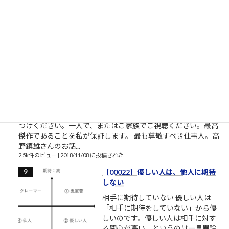
シタカ「わたしは自分でここへ来た。自分の足でここを出て行
く」門番「無理です！10人かかって開ける扉です！」オッサン
「だんな、いけねェ!!死んじまう!!」 社畜27年目 毎年...
2.5k件のビュー
|
2023/04/03 に投稿された
［00032］ミスターVHS/日本ビク
ター高野鎮雄さん
NHKプロジェクトX/伝説の第2回
【NHK】 プロジェクトX 第2回放送
「窓際族が世界規格を作った」～
VHS執念の逆転劇～ここで見れま
す。毎回泣くので視聴環境にお気を
つけください。一人で、またはご家族でご視聴ください。最高
傑作であることを私が保証します。 最も尊敬すべき仕事人。高
野鎮雄さんのお話...
2.5k件のビュー
|
2018/11/08 に投稿された
［00022］優しい人は、他人に期待
しない
相手に期待していない 優しい人は
「相手に期待をしていない」から優
しいのです。優しい人は相手に対す
る関心が高い、というのは一見異論