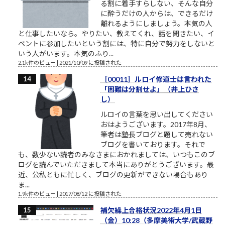
る割に着手すらしない、そんな自分
に酔うだけの人からは、できるだけ
離れるようにしましょう。本気の人
と仕事したいなら。やりたい、教えてくれ、話を聞きたい、イ
ベントに参加したいという割には、特に自分で努力をしないと
いう人がいます。本気のふり...
2.1k件のビュー
|
2021/10/09 に投稿された
［00011］ルロイ修道士は言われた
「困難は分割せよ」（井上ひさ
し）
ルロイの言葉を思い出してください
おはようございます。2017年8月、
筆者は塾長ブログと題して売れない
ブログを書いております。それで
も、数少ない読者のみなさまにおかれましては、いつもこのブ
ログを読んでいただきまして本当にありがとうございます。最
近、公私ともに忙しく、ブログの更新ができない場合もあり
ま...
1.9k件のビュー
|
2017/08/12 に投稿された
補欠繰上合格状況2022年4月1日
（金）10:28（多摩美術大学/武蔵野