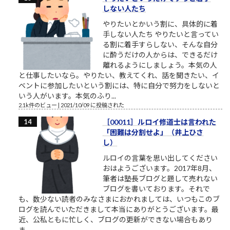
しない人たち
やりたいとかいう割に、具体的に着
手しない人たち やりたいと言ってい
る割に着手すらしない、そんな自分
に酔うだけの人からは、できるだけ
離れるようにしましょう。本気の人
と仕事したいなら。やりたい、教えてくれ、話を聞きたい、イ
ベントに参加したいという割には、特に自分で努力をしないと
いう人がいます。本気のふり...
2.1k件のビュー
|
2021/10/09 に投稿された
［00011］ルロイ修道士は言われた
「困難は分割せよ」（井上ひさ
し）
ルロイの言葉を思い出してください
おはようございます。2017年8月、
筆者は塾長ブログと題して売れない
ブログを書いております。それで
も、数少ない読者のみなさまにおかれましては、いつもこのブ
ログを読んでいただきまして本当にありがとうございます。最
近、公私ともに忙しく、ブログの更新ができない場合もあり
ま...