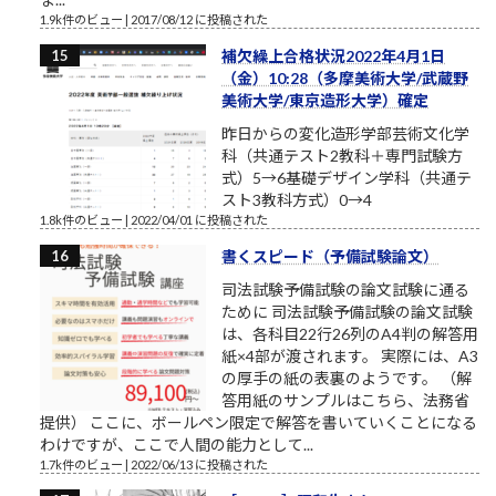
1.9k件のビュー
|
2017/08/12 に投稿された
補欠繰上合格状況2022年4月1日
（金）10:28（多摩美術大学/武蔵野
美術大学/東京造形大学）確定
昨日からの変化造形学部芸術文化学
科（共通テスト2教科＋専門試験方
式）5→6基礎デザイン学科（共通テ
スト3教科方式）0→4
1.8k件のビュー
|
2022/04/01 に投稿された
書くスピード（予備試験論文）
司法試験予備試験の論文試験に通る
ために 司法試験予備試験の論文試験
は、各科目22行26列のA4判の解答用
紙×4部が渡されます。 実際には、A3
の厚手の紙の表裏のようです。 （解
答用紙のサンプルはこちら、法務省
提供） ここに、ボールペン限定で解答を書いていくことになる
わけですが、ここで人間の能力として...
1.7k件のビュー
|
2022/06/13 に投稿された