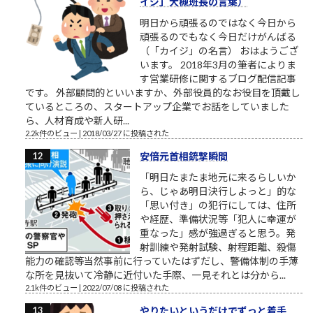
イジ」大槻班長の言葉）
明日から頑張るのではなく今日から
頑張るのでもなく今日だけがんばる
（「カイジ」の名言） おはようござ
います。 2018年3月の筆者によりま
す営業研修に関するブログ配信記事
です。 外部顧問的といいますか、外部役員的なお役目を頂戴し
ているところの、スタートアップ企業でお話をしていました
ら、人材育成や新人研...
2.2k件のビュー
|
2018/03/27 に投稿された
安倍元首相銃撃瞬間
「明日たまたま地元に来るらしいか
ら、じゃあ明日決行しよっと」的な
「思い付き」の犯行にしては、住所
や経歴、準備状況等「犯人に幸運が
重なった」感が強過ぎると思う。発
射訓練や発射試験、射程距離、殺傷
能力の確認等当然事前に行っていたはずだし、警備体制の手薄
な所を見抜いて冷静に近付いた手際、一見それとは分から...
2.1k件のビュー
|
2022/07/08 に投稿された
やりたいというだけでずっと着手