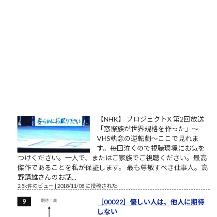
私は自分でここへ来た。自分の足で
ここを出ていく。 組長のオッサン
「旦那、ここは通れねぇ。ゆるしが
なければ門はあけられねぇんだ」ア
シタカ「わたしは自分でここへ来た。自分の足でここを出て行
く」門番「無理です！10人かかって開ける扉です！」オッサン
「だんな、いけねェ!!死んじまう!!」 社畜27年目 毎年...
2.5k件のビュー
|
2023/04/03 に投稿された
［00032］ミスターVHS/日本ビク
ター高野鎮雄さん
NHKプロジェクトX/伝説の第2回
【NHK】 プロジェクトX 第2回放送
「窓際族が世界規格を作った」～
VHS執念の逆転劇～ここで見れま
す。毎回泣くので視聴環境にお気を
つけください。一人で、またはご家族でご視聴ください。最高
傑作であることを私が保証します。 最も尊敬すべき仕事人。高
野鎮雄さんのお話...
2.5k件のビュー
|
2018/11/08 に投稿された
［00022］優しい人は、他人に期待
しない