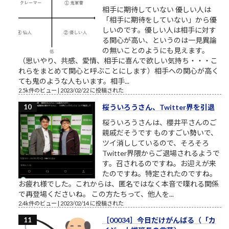
相手に期待していない 優しい人は
「相手に期待をしていない」から優
しいのです。優しい人は相手に対す
る関心が高い、というのは一見異論
の無いことのようにも見えます。
（思いやり、共感、愛情、相手に喜んで欲しい気持ち・・・こ
れらをまとめて関心と呼ぶことにします）相手への関心が高く
ても鬼のような人もいます。相手...
2.5k件のビュー
|
2023/02/22 に投稿された
桜ういろうさん、Twitter界を引退
桜ういろうさんは、櫻井平さんのご
親戚だそうです ものすごい勢いで、
ツイ消ししているので、そろそろ
Twitter界隈からご退場されるようで
す。召されるのですね。お迎えが来
たのですね。特定されたのですね。
お疲れ様でした。これからは、匿名ではなく本音で喋れる関係
で再登場くださいね。 この方たちって、他人を...
2.4k件のビュー
|
2023/02/14 に投稿された
［00034］今日だけがんばる（「カ