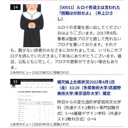
［00011］ルロイ修道士は言われた
「困難は分割せよ」（井上ひさ
し）
ルロイの言葉を思い出してください
おはようございます。2017年8月、
筆者は塾長ブログと題して売れない
ブログを書いております。それで
も、数少ない読者のみなさまにおかれましては、いつもこのブ
ログを読んでいただきまして本当にありがとうございます。最
近、公私ともに忙しく、ブログの更新ができない場合もあり
ま...
1.9k件のビュー
|
2017/08/12 に投稿された
補欠繰上合格状況2022年4月1日
（金）10:28（多摩美術大学/武蔵野
美術大学/東京造形大学）確定
昨日からの変化造形学部芸術文化学
科（共通テスト2教科＋専門試験方
式）5→6基礎デザイン学科（共通テ
スト3教科方式）0→4
1.8k件のビュー
|
2022/04/01 に投稿された