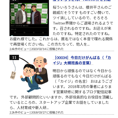
桜ういろうさんは、櫻井平さんのご
親戚だそうです ものすごい勢いで、
ツイ消ししているので、そろそろ
Twitter界隈からご退場されるようで
す。召されるのですね。お迎えが来
たのですね。特定されたのですね。
お疲れ様でした。これからは、匿名ではなく本音で喋れる関係
で再登場くださいね。 この方たちって、他人を...
2.4k件のビュー
|
2023/02/14 に投稿された
［00034］今日だけがんばる（「カ
イジ」大槻班長の言葉）
明日から頑張るのではなく今日から
頑張るのでもなく今日だけがんばる
（「カイジ」の名言） おはようござ
います。 2018年3月の筆者によりま
す営業研修に関するブログ配信記事
です。 外部顧問的といいますか、外部役員的なお役目を頂戴し
ているところの、スタートアップ企業でお話をしていました
ら、人材育成や新人研...
2.2k件のビュー
|
2018/03/27 に投稿された