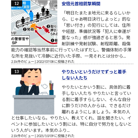
安倍元首相銃撃瞬間
「明日たまたま地元に来るらしいか
ら、じゃあ明日決行しよっと」的な
「思い付き」の犯行にしては、住所
や経歴、準備状況等「犯人に幸運が
重なった」感が強過ぎると思う。発
射訓練や発射試験、射程距離、殺傷
能力の確認等当然事前に行っていたはずだし、警備体制の手薄
な所を見抜いて冷静に近付いた手際、一見それとは分から...
2.1k件のビュー
|
2022/07/08 に投稿された
やりたいというだけでずっと着手
しない人たち
やりたいとかいう割に、具体的に着
手しない人たち やりたいと言ってい
る割に着手すらしない、そんな自分
に酔うだけの人からは、できるだけ
離れるようにしましょう。本気の人
と仕事したいなら。やりたい、教えてくれ、話を聞きたい、イ
ベントに参加したいという割には、特に自分で努力をしないと
いう人がいます。本気のふり...
2.1k件のビュー
|
2021/10/09 に投稿された