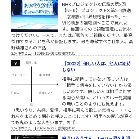
NHKプロジェクトX/伝説の第2回
【NHK】 プロジェクトX 第2回放送
「窓際族が世界規格を作った」～
VHS執念の逆転劇～ここで見れま
す。毎回泣くので視聴環境にお気を
つけください。一人で、またはご家族でご視聴ください。最高
傑作であることを私が保証します。 最も尊敬すべき仕事人。高
野鎮雄さんのお話...
2.5k件のビュー
|
2018/11/08 に投稿された
［00022］優しい人は、他人に期待
しない
相手に期待していない 優しい人は
「相手に期待をしていない」から優
しいのです。優しい人は相手に対す
る関心が高い、というのは一見異論
の無いことのようにも見えます。
（思いやり、共感、愛情、相手に喜んで欲しい気持ち・・・こ
れらをまとめて関心と呼ぶことにします）相手への関心が高く
ても鬼のような人もいます。相手...
2.5k件のビュー
|
2023/02/22 に投稿された
桜ういろうさん、Twitter界を引退