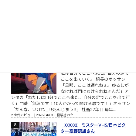
ストラ ▼おはようございます。企業
のイメージ戦略に関する（昭和後半
生まれ45歳の）筆者があくまで個人
的な意見を自らの発表の場で述べて配信しようとする独善的な
記事です。昔、松下電器産業という大きな会社がありました。
松下幸之助という、...
2.7k件のビュー
|
2021/05/19 に投稿された
［00012］私は自分でここへ来た。
自分の足でここを出ていく（「も
ののけ姫」アシタカの言葉）
私は自分でここへ来た。自分の足で
ここを出ていく。 組長のオッサン
「旦那、ここは通れねぇ。ゆるしが
なければ門はあけられねぇんだ」ア
シタカ「わたしは自分でここへ来た。自分の足でここを出て行
く」門番「無理です！10人かかって開ける扉です！」オッサン
「だんな、いけねェ!!死んじまう!!」 社畜27年目 毎年...
2.5k件のビュー
|
2023/04/03 に投稿された
［00032］ミスターVHS/日本ビク
ター高野鎮雄さん