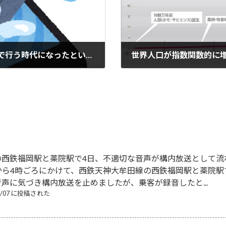
ゲームは専用機で行う時代から汎用スマホで行う時代になったという話（2017/07/13）
世界人口が指数関数的に増
2017-07-14
の西鉄福岡駅と薬院駅で4日、不適切な音声が構内放送として流
から4時ごろにかけて、西鉄天神大牟田線の西鉄福岡駅と薬院
声に気づき構内放送を止めましたが、乗客が録音したと...
08/07 に投稿された