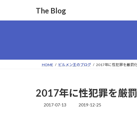
コ
ナ
The Blog
ン
ビ
テ
ゲ
ン
ー
ツ
シ
へ
ョ
ス
ン
キ
に
ッ
移
HOME
ビルメン王のブログ
2017年に性犯罪を厳
プ
動
2017年に性犯罪を
2017-07-13
2019-12-25
最
終
更
新
日
時