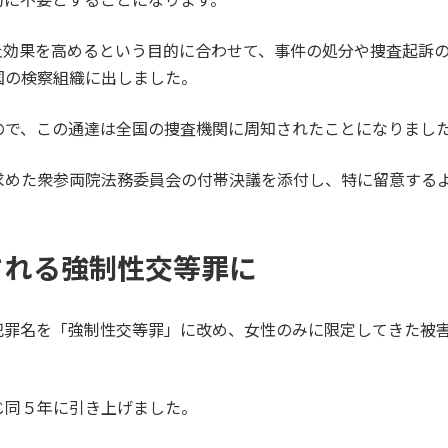
止効果を高めるという目的に合わせて、事件の処分や捜査起訴
国の検察組織に出しました。
ので、この通達は全国の捜査機関に周知されたことになりまし
求めた衆参両院法務委員会の付帯決議を添付し、特に留意する
される強制性交等罪に
犯罪名を「強制性交等罪」に改め、女性のみに限定してきた被
じ同５年に引き上げました。