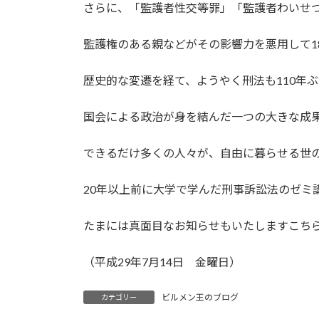
さらに、「監護者性交等罪」「監護者わいせ
監護権のある親などがその影響力を悪用して1
歴史的な変遷を経て、ようやく刑法も110年
国会による政治が身を結んだ一つの大きな成
できるだけ多くの人々が、自由に暮らせる世
20年以上前に大学で学んだ刑事訴訟法のゼミ
たまには真面目なお知らせもいたしますこち
（平成29年7月14日 金曜日）
ビルメン王のブログ
カテゴリー