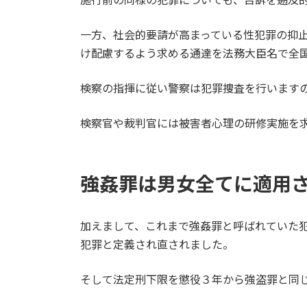
一方、社会的要請が高まっている性犯罪の抑
け配慮するよう求める通達を法務大臣名で全
検察の指揮に従い警察は犯罪捜査を行います
検察官や裁判官には被害者心理の研修実施を
強姦罪は男女全てに適用
加えまして、これまで強姦罪と呼ばれていた
犯罪と定義され直されました。
そして法定刑下限を懲役３年から強盗罪と同