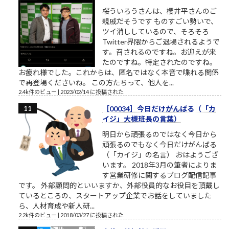
桜ういろうさんは、櫻井平さんのご
親戚だそうです ものすごい勢いで、
ツイ消ししているので、そろそろ
Twitter界隈からご退場されるようで
す。召されるのですね。お迎えが来
たのですね。特定されたのですね。
お疲れ様でした。これからは、匿名ではなく本音で喋れる関係
で再登場くださいね。 この方たちって、他人を...
2.4k件のビュー
|
2023/02/14 に投稿された
［00034］今日だけがんばる（「カ
イジ」大槻班長の言葉）
明日から頑張るのではなく今日から
頑張るのでもなく今日だけがんばる
（「カイジ」の名言） おはようござ
います。 2018年3月の筆者によりま
す営業研修に関するブログ配信記事
です。 外部顧問的といいますか、外部役員的なお役目を頂戴し
ているところの、スタートアップ企業でお話をしていました
ら、人材育成や新人研...
2.2k件のビュー
|
2018/03/27 に投稿された