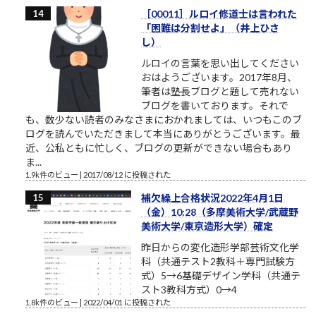
［00011］ルロイ修道士は言われた
「困難は分割せよ」（井上ひさ
し）
ルロイの言葉を思い出してください
おはようございます。2017年8月、
筆者は塾長ブログと題して売れない
ブログを書いております。それで
も、数少ない読者のみなさまにおかれましては、いつもこのブ
ログを読んでいただきまして本当にありがとうございます。最
近、公私ともに忙しく、ブログの更新ができない場合もあり
ま...
1.9k件のビュー
|
2017/08/12 に投稿された
補欠繰上合格状況2022年4月1日
（金）10:28（多摩美術大学/武蔵野
美術大学/東京造形大学）確定
昨日からの変化造形学部芸術文化学
科（共通テスト2教科＋専門試験方
式）5→6基礎デザイン学科（共通テ
スト3教科方式）0→4
1.8k件のビュー
|
2022/04/01 に投稿された