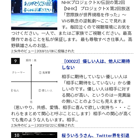
NHKプロジェクトX/伝説の第2回
【NHK】 プロジェクトX 第2回放送
「窓際族が世界規格を作った」～
VHS執念の逆転劇～ここで見れま
す。毎回泣くので視聴環境にお気を
つけください。一人で、またはご家族でご視聴ください。最高
傑作であることを私が保証します。 最も尊敬すべき仕事人。高
野鎮雄さんのお話...
2.5k件のビュー
|
2018/11/08 に投稿された
［00022］優しい人は、他人に期待
しない
相手に期待していない 優しい人は
「相手に期待をしていない」から優
しいのです。優しい人は相手に対す
る関心が高い、というのは一見異論
の無いことのようにも見えます。
（思いやり、共感、愛情、相手に喜んで欲しい気持ち・・・こ
れらをまとめて関心と呼ぶことにします）相手への関心が高く
ても鬼のような人もいます。相手...
2.5k件のビュー
|
2023/02/22 に投稿された
桜ういろうさん、Twitter界を引退