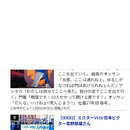
ストラ ▼おはようございます。企業
のイメージ戦略に関する（昭和後半
生まれ45歳の）筆者があくまで個人
的な意見を自らの発表の場で述べて配信しようとする独善的な
記事です。昔、松下電器産業という大きな会社がありました。
松下幸之助という、...
2.7k件のビュー
|
2021/05/19 に投稿された
［00012］私は自分でここへ来た。
自分の足でここを出ていく（「も
ののけ姫」アシタカの言葉）
私は自分でここへ来た。自分の足で
ここを出ていく。 組長のオッサン
「旦那、ここは通れねぇ。ゆるしが
なければ門はあけられねぇんだ」ア
シタカ「わたしは自分でここへ来た。自分の足でここを出て行
く」門番「無理です！10人かかって開ける扉です！」オッサン
「だんな、いけねェ!!死んじまう!!」 社畜27年目 毎年...
2.5k件のビュー
|
2023/04/03 に投稿された
［00032］ミスターVHS/日本ビク
ター高野鎮雄さん