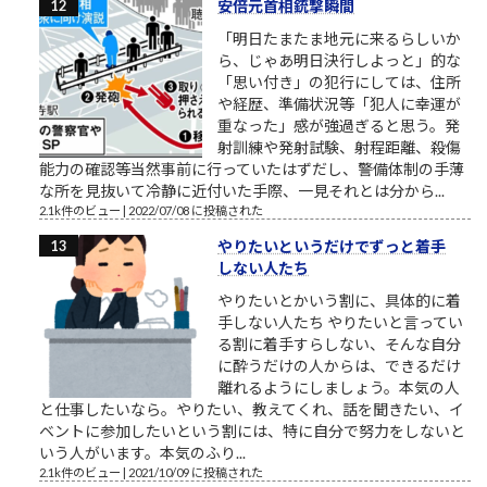
安倍元首相銃撃瞬間
「明日たまたま地元に来るらしいか
ら、じゃあ明日決行しよっと」的な
「思い付き」の犯行にしては、住所
や経歴、準備状況等「犯人に幸運が
重なった」感が強過ぎると思う。発
射訓練や発射試験、射程距離、殺傷
能力の確認等当然事前に行っていたはずだし、警備体制の手薄
な所を見抜いて冷静に近付いた手際、一見それとは分から...
2.1k件のビュー
|
2022/07/08 に投稿された
やりたいというだけでずっと着手
しない人たち
やりたいとかいう割に、具体的に着
手しない人たち やりたいと言ってい
る割に着手すらしない、そんな自分
に酔うだけの人からは、できるだけ
離れるようにしましょう。本気の人
と仕事したいなら。やりたい、教えてくれ、話を聞きたい、イ
ベントに参加したいという割には、特に自分で努力をしないと
いう人がいます。本気のふり...
2.1k件のビュー
|
2021/10/09 に投稿された