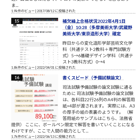
ま...
1.9k件のビュー
|
2017/08/12 に投稿された
補欠繰上合格状況2022年4月1日
（金）10:28（多摩美術大学/武蔵野
美術大学/東京造形大学）確定
昨日からの変化造形学部芸術文化学
科（共通テスト2教科＋専門試験方
式）5→6基礎デザイン学科（共通テ
スト3教科方式）0→4
1.8k件のビュー
|
2022/04/01 に投稿された
書くスピード（予備試験論文）
司法試験予備試験の論文試験に通る
ために 司法試験予備試験の論文試験
は、各科目22行26列のA4判の解答用
紙×4部が渡されます。 実際には、A3
の厚手の紙の表裏のようです。 （解
答用紙のサンプルはこちら、法務省
提供） ここに、ボールペン限定で解答を書いていくことになる
わけですが、ここで人間の能力として...
1.7k件のビュー
|
2022/06/13 に投稿された