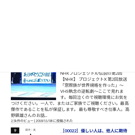
私は自分でここへ来た。自分の足で
ここを出ていく。 組長のオッサン
「旦那、ここは通れねぇ。ゆるしが
なければ門はあけられねぇんだ」ア
シタカ「わたしは自分でここへ来た。自分の足でここを出て行
く」門番「無理です！10人かかって開ける扉です！」オッサン
「だんな、いけねェ!!死んじまう!!」 社畜27年目 毎年...
2.5k件のビュー
|
2023/04/03 に投稿された
［00032］ミスターVHS/日本ビク
ター高野鎮雄さん
NHKプロジェクトX/伝説の第2回
【NHK】 プロジェクトX 第2回放送
「窓際族が世界規格を作った」～
VHS執念の逆転劇～ここで見れま
す。毎回泣くので視聴環境にお気を
つけください。一人で、またはご家族でご視聴ください。最高
傑作であることを私が保証します。 最も尊敬すべき仕事人。高
野鎮雄さんのお話...
2.5k件のビュー
|
2018/11/08 に投稿された
［00022］優しい人は、他人に期待