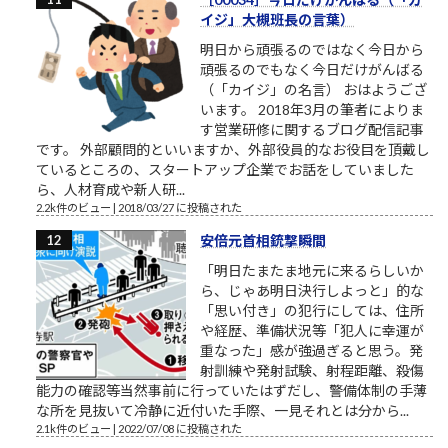
イジ」大槻班長の言葉）
明日から頑張るのではなく今日から
頑張るのでもなく今日だけがんばる
（「カイジ」の名言） おはようござ
います。 2018年3月の筆者によりま
す営業研修に関するブログ配信記事
です。 外部顧問的といいますか、外部役員的なお役目を頂戴し
ているところの、スタートアップ企業でお話をしていました
ら、人材育成や新人研...
2.2k件のビュー
|
2018/03/27 に投稿された
安倍元首相銃撃瞬間
「明日たまたま地元に来るらしいか
ら、じゃあ明日決行しよっと」的な
「思い付き」の犯行にしては、住所
や経歴、準備状況等「犯人に幸運が
重なった」感が強過ぎると思う。発
射訓練や発射試験、射程距離、殺傷
能力の確認等当然事前に行っていたはずだし、警備体制の手薄
な所を見抜いて冷静に近付いた手際、一見それとは分から...
2.1k件のビュー
|
2022/07/08 に投稿された