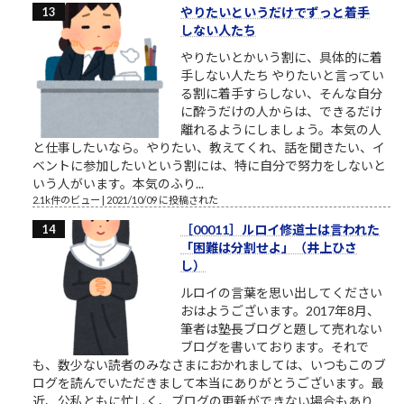
やりたいというだけでずっと着手
しない人たち
やりたいとかいう割に、具体的に着
手しない人たち やりたいと言ってい
る割に着手すらしない、そんな自分
に酔うだけの人からは、できるだけ
離れるようにしましょう。本気の人
と仕事したいなら。やりたい、教えてくれ、話を聞きたい、イ
ベントに参加したいという割には、特に自分で努力をしないと
いう人がいます。本気のふり...
2.1k件のビュー
|
2021/10/09 に投稿された
［00011］ルロイ修道士は言われた
「困難は分割せよ」（井上ひさ
し）
ルロイの言葉を思い出してください
おはようございます。2017年8月、
筆者は塾長ブログと題して売れない
ブログを書いております。それで
も、数少ない読者のみなさまにおかれましては、いつもこのブ
ログを読んでいただきまして本当にありがとうございます。最
近、公私ともに忙しく、ブログの更新ができない場合もあり