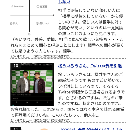
しない
相手に期待していない 優しい人は
「相手に期待をしていない」から優
しいのです。優しい人は相手に対す
る関心が高い、というのは一見異論
の無いことのようにも見えます。
（思いやり、共感、愛情、相手に喜んで欲しい気持ち・・・こ
れらをまとめて関心と呼ぶことにします）相手への関心が高く
ても鬼のような人もいます。相手...
2.5k件のビュー
|
2023/02/22 に投稿された
桜ういろうさん、Twitter界を引退
桜ういろうさんは、櫻井平さんのご
親戚だそうです ものすごい勢いで、
ツイ消ししているので、そろそろ
Twitter界隈からご退場されるようで
す。召されるのですね。お迎えが来
たのですね。特定されたのですね。
お疲れ様でした。これからは、匿名ではなく本音で喋れる関係
で再登場くださいね。 この方たちって、他人を...
2.4k件のビュー
|
2023/02/14 に投稿された
［00034］今日だけがんばる（「カ