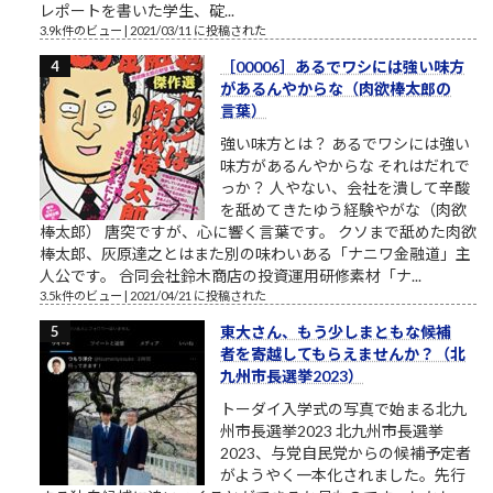
レポートを書いた学生、碇...
3.9k件のビュー
|
2021/03/11 に投稿された
［00006］あるでワシには強い味方
があるんやからな（肉欲棒太郎の
言葉）
強い味方とは？ あるでワシには強い
味方があるんやからな それはだれで
っか？ 人やない、会社を潰して辛酸
を舐めてきたゆう経験やがな（肉欲
棒太郎） 唐突ですが、心に響く言葉です。 クソまで舐めた肉欲
棒太郎、灰原達之とはまた別の味わいある「ナニワ金融道」主
人公です。 合同会社鈴木商店の投資運用研修素材「ナ...
3.5k件のビュー
|
2021/04/21 に投稿された
東大さん、もう少しまともな候補
者を寄越してもらえませんか？（北
九州市長選挙2023）
トーダイ入学式の写真で始まる北九
州市長選挙2023 北九州市長選挙
2023、与党自民党からの候補予定者
がようやく一本化されました。先行