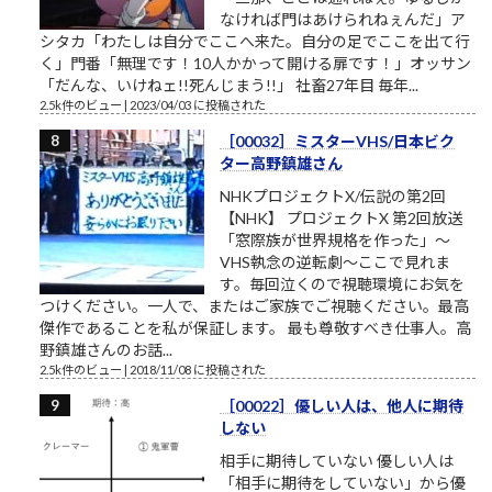
なければ門はあけられねぇんだ」ア
シタカ「わたしは自分でここへ来た。自分の足でここを出て行
く」門番「無理です！10人かかって開ける扉です！」オッサン
「だんな、いけねェ!!死んじまう!!」 社畜27年目 毎年...
2.5k件のビュー
|
2023/04/03 に投稿された
［00032］ミスターVHS/日本ビク
ター高野鎮雄さん
NHKプロジェクトX/伝説の第2回
【NHK】 プロジェクトX 第2回放送
「窓際族が世界規格を作った」～
VHS執念の逆転劇～ここで見れま
す。毎回泣くので視聴環境にお気を
つけください。一人で、またはご家族でご視聴ください。最高
傑作であることを私が保証します。 最も尊敬すべき仕事人。高
野鎮雄さんのお話...
2.5k件のビュー
|
2018/11/08 に投稿された
［00022］優しい人は、他人に期待
しない
相手に期待していない 優しい人は
「相手に期待をしていない」から優