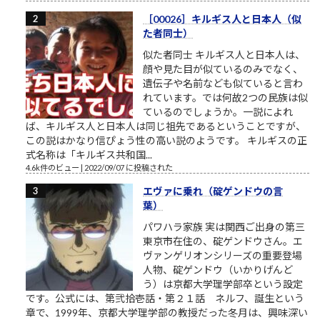
［00026］キルギス人と日本人（似
た者同士）
似た者同士 キルギス人と日本人は、
顔や見た目が似ているのみでなく、
遺伝子や名前なども似ていると言わ
れています。では何故2つの民族は似
ているのでしょうか。一説によれ
ば、キルギス人と日本人は同じ祖先であるということですが、
この説はかなり信ぴょう性の高い説のようです。 キルギスの正
式名称は「キルギス共和国...
4.6k件のビュー
|
2022/09/07 に投稿された
エヴァに乗れ（碇ゲンドウの言
葉）
パワハラ家族 実は関西ご出身の第三
東京市在住の、碇ゲンドウさん。エ
ヴァンゲリオンシリーズの重要登場
人物、碇ゲンドウ（いかりげんど
う）は京都大学理学部卒という設定
です。公式には、第弐拾壱話・第２１話 ネルフ、誕生という
章で、1999年、京都大学理学部の教授だった冬月は、興味深い