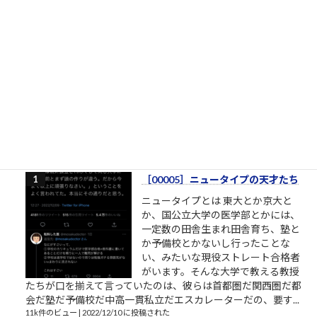
令和8年熊本地震
イオンモール熊本の爆発の瞬間
https://www.threads.com/@tomohir
ogue/post/DbVs9vYE5FT?
xmt=AQG0WqC4srLtHBmXADEyp1
7c_qgmIeCnsao1y8wxLwdP6VnLvgj0
MuYUvWvtPsHz8m57yno&s...
20件のビュー
|
2026/07/28 に投稿された
通算閲覧上位100記事
［00005］ニュータイプの天才たち
ニュータイプとは 東大とか京大と
か、国公立大学の医学部とかには、
一定数の田舎生まれ田舎育ち、塾と
か予備校とかないし行ったことな
い、みたいな現役ストレート合格者
がいます。そんな大学で教える教授
たちが口を揃えて言っていたのは、彼らは首都圏だ関西圏だ都
会だ塾だ予備校だ中高一貫私立だエスカレーターだの、要す...
11k件のビュー
|
2022/12/10 に投稿された