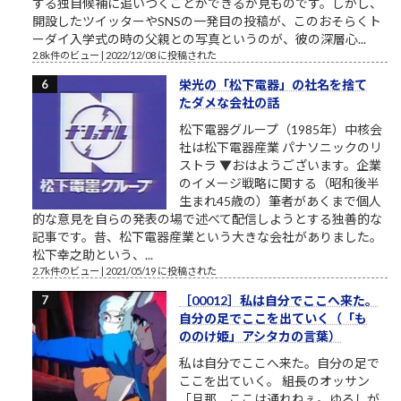
する独自候補に追いつくことができるか見ものです。しかし、
開設したツイッターやSNSの一発目の投稿が、このおそらくト
ーダイ入学式の時の父親との写真というのが、彼の深層心...
2.8k件のビュー
|
2022/12/08 に投稿された
栄光の「松下電器」の社名を捨て
たダメな会社の話
松下電器グループ（1985年）中核会
社は松下電器産業 パナソニックのリ
ストラ ▼おはようございます。企業
のイメージ戦略に関する（昭和後半
生まれ45歳の）筆者があくまで個人
的な意見を自らの発表の場で述べて配信しようとする独善的な
記事です。昔、松下電器産業という大きな会社がありました。
松下幸之助という、...
2.7k件のビュー
|
2021/05/19 に投稿された
［00012］私は自分でここへ来た。
自分の足でここを出ていく（「も
ののけ姫」アシタカの言葉）
私は自分でここへ来た。自分の足で
ここを出ていく。 組長のオッサン
「旦那、ここは通れねぇ。ゆるしが