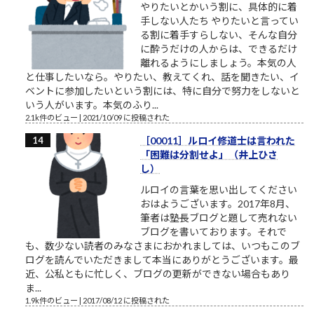
やりたいとかいう割に、具体的に着
手しない人たち やりたいと言ってい
る割に着手すらしない、そんな自分
に酔うだけの人からは、できるだけ
離れるようにしましょう。本気の人
と仕事したいなら。やりたい、教えてくれ、話を聞きたい、イ
ベントに参加したいという割には、特に自分で努力をしないと
いう人がいます。本気のふり...
2.1k件のビュー
|
2021/10/09 に投稿された
［00011］ルロイ修道士は言われた
「困難は分割せよ」（井上ひさ
し）
ルロイの言葉を思い出してください
おはようございます。2017年8月、
筆者は塾長ブログと題して売れない
ブログを書いております。それで
も、数少ない読者のみなさまにおかれましては、いつもこのブ
ログを読んでいただきまして本当にありがとうございます。最
近、公私ともに忙しく、ブログの更新ができない場合もあり
ま...
1.9k件のビュー
|
2017/08/12 に投稿された