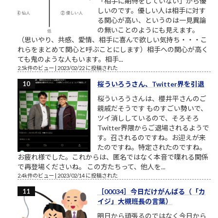
「相手に期待をしていない」から優
しいのです。優しい人は相手に対す
る関心が高い、というのは一見異論
の無いことのようにも見えます。
（思いやり、共感、愛情、相手に喜んで欲しい気持ち・・・こ
れらをまとめて関心と呼ぶことにします）相手への関心が高く
ても鬼のような人もいます。相手...
2.5k件のビュー
|
2023/02/22 に投稿された
桜ういろうさん、Twitter界を引退
桜ういろうさんは、櫻井平さんのご
親戚だそうです ものすごい勢いで、
ツイ消ししているので、そろそろ
Twitter界隈からご退場されるようで
す。召されるのですね。お迎えが来
たのですね。特定されたのですね。
お疲れ様でした。これからは、匿名ではなく本音で喋れる関係
で再登場くださいね。 この方たちって、他人を...
2.4k件のビュー
|
2023/02/14 に投稿された
［00034］今日だけがんばる（「カ
イジ」大槻班長の言葉）
明日から頑張るのではなく今日から