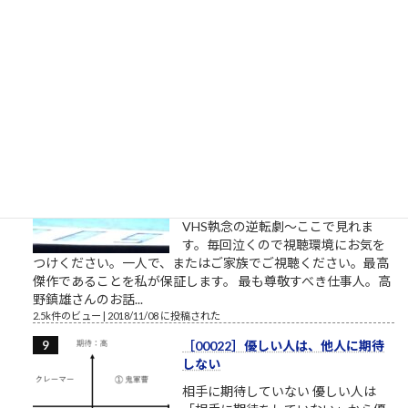
「旦那、ここは通れねぇ。ゆるしが
なければ門はあけられねぇんだ」ア
シタカ「わたしは自分でここへ来た。自分の足でここを出て行
く」門番「無理です！10人かかって開ける扉です！」オッサン
「だんな、いけねェ!!死んじまう!!」 社畜27年目 毎年...
2.5k件のビュー
|
2023/04/03 に投稿された
［00032］ミスターVHS/日本ビク
ター高野鎮雄さん
NHKプロジェクトX/伝説の第2回
【NHK】 プロジェクトX 第2回放送
「窓際族が世界規格を作った」～
VHS執念の逆転劇～ここで見れま
す。毎回泣くので視聴環境にお気を
つけください。一人で、またはご家族でご視聴ください。最高
傑作であることを私が保証します。 最も尊敬すべき仕事人。高
野鎮雄さんのお話...
2.5k件のビュー
|
2018/11/08 に投稿された
［00022］優しい人は、他人に期待
しない
相手に期待していない 優しい人は