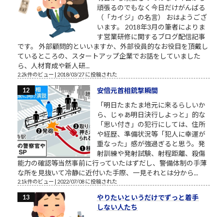
頑張るのでもなく今日だけがんばる
（「カイジ」の名言） おはようござ
います。 2018年3月の筆者によりま
す営業研修に関するブログ配信記事
です。 外部顧問的といいますか、外部役員的なお役目を頂戴し
ているところの、スタートアップ企業でお話をしていました
ら、人材育成や新人研...
2.2k件のビュー
|
2018/03/27 に投稿された
安倍元首相銃撃瞬間
「明日たまたま地元に来るらしいか
ら、じゃあ明日決行しよっと」的な
「思い付き」の犯行にしては、住所
や経歴、準備状況等「犯人に幸運が
重なった」感が強過ぎると思う。発
射訓練や発射試験、射程距離、殺傷
能力の確認等当然事前に行っていたはずだし、警備体制の手薄
な所を見抜いて冷静に近付いた手際、一見それとは分から...
2.1k件のビュー
|
2022/07/08 に投稿された
やりたいというだけでずっと着手
しない人たち