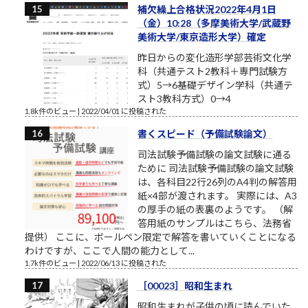
補欠繰上合格状況2022年4月1日
（金）10:28（多摩美術大学/武蔵野
美術大学/東京造形大学）確定
昨日からの変化造形学部芸術文化学
科（共通テスト2教科＋専門試験方
式）5→6基礎デザイン学科（共通テ
スト3教科方式）0→4
1.8k件のビュー
|
2022/04/01 に投稿された
書くスピード（予備試験論文）
司法試験予備試験の論文試験に通る
ために 司法試験予備試験の論文試験
は、各科目22行26列のA4判の解答用
紙×4部が渡されます。 実際には、A3
の厚手の紙の表裏のようです。 （解
答用紙のサンプルはこちら、法務省
提供） ここに、ボールペン限定で解答を書いていくことになる
わけですが、ここで人間の能力として...
1.7k件のビュー
|
2022/06/13 に投稿された
［00023］昭和生まれ
昭和生まれが子供の頃に読んでいた