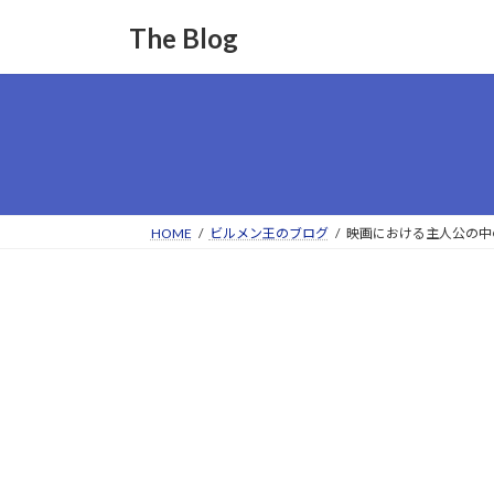
コ
ナ
The Blog
ン
ビ
テ
ゲ
ン
ー
ツ
シ
へ
ョ
ス
ン
キ
に
ッ
移
HOME
ビルメン王のブログ
映画における主人公の中
プ
動