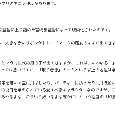
ジブリのアニメ作品があります。
。
映画監督に上り詰めた宮崎駿監督によって映画化されたのです。
み、大きな赤いリボンがトレードマークの魔女のキキが出てき
」という同世代の男の子が出てきますが、これは、いわゆる「
とっては悪いですが、「取り巻き」の一人という以上の地位は
転車を漕いで空に飛ばしたり、パーティーに誘ったり、飛行船
りの役目を与えられている愛すべきキャラクターなのですが、
まあやるよな、こういう奴いるよな確かに、という程度の「印