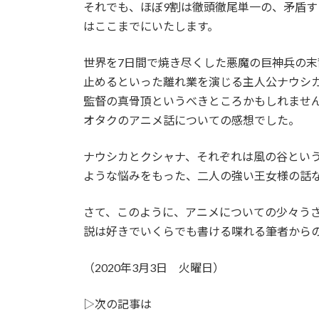
それでも、ほぼ9割は徹頭徹尾単一の、矛盾
はここまでにいたします。
世界を7日間で焼き尽くした悪魔の巨神兵の
止めるといった離れ業を演じる主人公ナウシ
監督の真骨頂というべきところかもしれませ
オタクのアニメ話についての感想でした。
ナウシカとクシャナ、それぞれは風の谷という
ような悩みをもった、二人の強い王女様の話
さて、このように、アニメについての少々う
説は好きでいくらでも書ける喋れる筆者から
（2020年3月3日 火曜日）
▷次の記事は