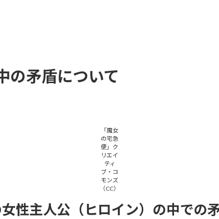
中の矛盾について
「魔女
の宅急
便」ク
リエイ
ティ
ブ・コ
モンズ
（CC）
の女性主人公（ヒロイン）の中での