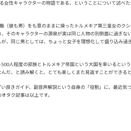
する女性キャラクターの物語である、ということについて述べた
末裔（彼も男）をも意のままに操ったトルメキア第三皇女のクシ
カ、そのキャラクターの源泉が実は同じ人物の別側面に過ぎな
んが、同じ男としては、ちょっと女子を理想化して盛り込み過
500人程度の部族とトルメキア帝国という大国を率いるとい
なんだ、と読み解くと、とても楽しくまた見返すことができる
ざい良きガイド、副音声解説という自身の「役割」に、最近気
のオタク記事は以上です。