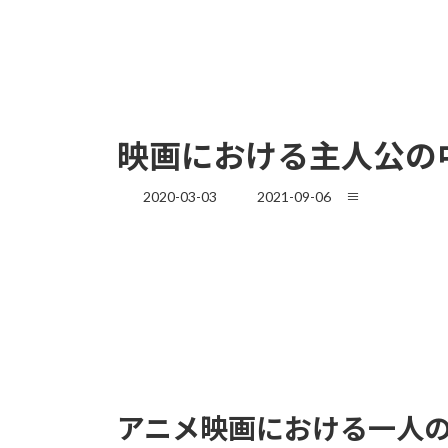
映画における主人公の
最
2020-03-03
2021-09-06
≡
終
更
新
日
時
:
アニメ映画における一人