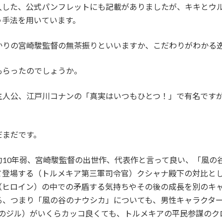
入した、公式パンフレットにも記載がありましたが、キキとウ
う手法を用いています。
かりの宮崎駿監督の無茶振りといいますか、こだわりがわかる
もらったのでしょうか。
主人公、江戸川コナンの「真実はいつもひとつ！」で有名です
だまだです。
約10年弱、宮崎駿監督の出世作、代表作と言って良い、「風の
て登場する（トルメキア第三軍司令官）クシャナ殿下の対比と
（ヒロイン）の中での矛盾する気持ちやその後の成長を別のキ
る、つまり「風の谷のナウシカ」についても、男性キャラクタ
長のジル）がいくらカッコ良くても、トルメキアの平民参謀のク