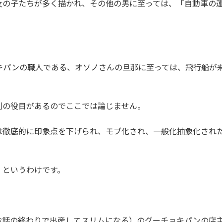
女の子たちが多く描かれ、その他の男に至っては、「自動車の
キパンの職人である、オソノさんの旦那に至っては、飛行船が
別の役目があるのでここでは論じません。
は徹底的に印象点を下げられ、モブ化され、一般化抽象化され
、というわけです。
お話の終わりで出産してスリムになる）のグーチョキパンの店