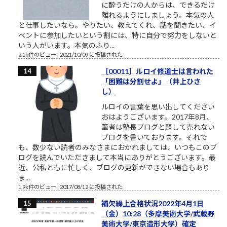
に酔うだけの人からは、できるだけ
離れるようにしましょう。本気の人
と仕事したいなら。やりたい、教えてくれ、話を聞きたい、イ
ベントに参加したいという割には、特に自分で努力をしないと
いう人がいます。本気のふり...
2.1k件のビュー
|
2021/10/09 に投稿された
［00011］ルロイ修道士は言われた
「困難は分割せよ」（井上ひさ
し）
ルロイの言葉を思い出してください
おはようございます。2017年8月、
筆者は塾長ブログと題して売れない
ブログを書いております。それで
も、数少ない読者のみなさまにおかれましては、いつもこのブ
ログを読んでいただきまして本当にありがとうございます。最
近、公私ともに忙しく、ブログの更新ができない場合もあり
ま...
1.9k件のビュー
|
2017/08/12 に投稿された
補欠繰上合格状況2022年4月1日
（金）10:28（多摩美術大学/武蔵野
美術大学/東京造形大学）確定