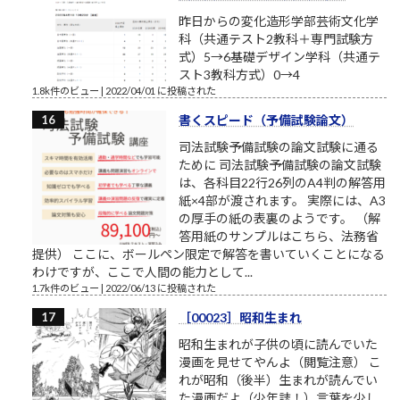
昨日からの変化造形学部芸術文化学
科（共通テスト2教科＋専門試験方
式）5→6基礎デザイン学科（共通テ
スト3教科方式）0→4
1.8k件のビュー
|
2022/04/01 に投稿された
書くスピード（予備試験論文）
司法試験予備試験の論文試験に通る
ために 司法試験予備試験の論文試験
は、各科目22行26列のA4判の解答用
紙×4部が渡されます。 実際には、A3
の厚手の紙の表裏のようです。 （解
答用紙のサンプルはこちら、法務省
提供） ここに、ボールペン限定で解答を書いていくことになる
わけですが、ここで人間の能力として...
1.7k件のビュー
|
2022/06/13 に投稿された
［00023］昭和生まれ
昭和生まれが子供の頃に読んでいた
漫画を見せてやんよ（閲覧注意） こ
れが昭和（後半）生まれが読んでい
た漫画だよ（少年誌！）言葉を少し