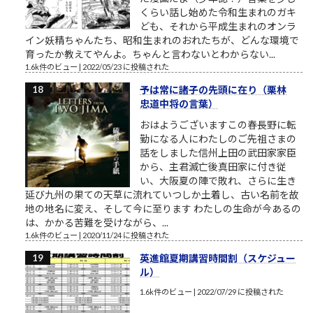
くらい話し始めた令和生まれのガキ
ども、それから平成生まれのオンラ
イン妖精ちゃんたち、昭和生まれのおれたちが、どんな環境で
育ったか教えてやんよ。ちゃんと言わないとわからない...
1.6k件のビュー
|
2022/05/23 に投稿された
予は常に諸子の先頭に在り（栗林
忠道中将の言葉）
おはようございますこの春長野に転
勤になる人にわたしのご先祖さまの
話をしました信州上田の武田家家臣
から、主君滅亡後真田家に付き従
い、大阪夏の陣で敗れ、さらに生き
延び九州の果ての天草に流れていつしか土着し、古い名前を故
地の地名に変え、そして今に至ります わたしの生命が今あるの
は、かかる苦難を受けながら、...
1.6k件のビュー
|
2020/11/24 に投稿された
英進館夏期講習時間割（スケジュー
ル）
1.6k件のビュー
|
2022/07/29 に投稿された