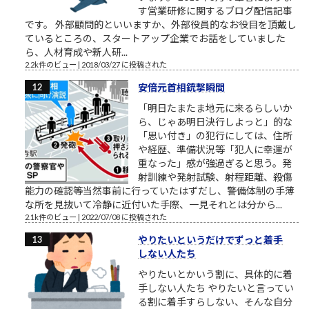
す営業研修に関するブログ配信記事
です。 外部顧問的といいますか、外部役員的なお役目を頂戴し
ているところの、スタートアップ企業でお話をしていました
ら、人材育成や新人研...
2.2k件のビュー
|
2018/03/27 に投稿された
安倍元首相銃撃瞬間
「明日たまたま地元に来るらしいか
ら、じゃあ明日決行しよっと」的な
「思い付き」の犯行にしては、住所
や経歴、準備状況等「犯人に幸運が
重なった」感が強過ぎると思う。発
射訓練や発射試験、射程距離、殺傷
能力の確認等当然事前に行っていたはずだし、警備体制の手薄
な所を見抜いて冷静に近付いた手際、一見それとは分から...
2.1k件のビュー
|
2022/07/08 に投稿された
やりたいというだけでずっと着手
しない人たち
やりたいとかいう割に、具体的に着
手しない人たち やりたいと言ってい
る割に着手すらしない、そんな自分