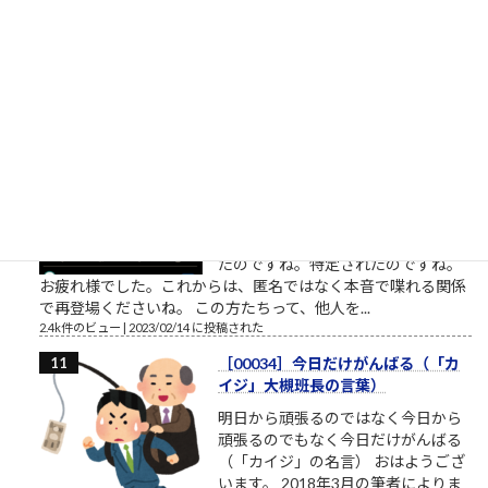
の無いことのようにも見えます。
（思いやり、共感、愛情、相手に喜んで欲しい気持ち・・・こ
れらをまとめて関心と呼ぶことにします）相手への関心が高く
ても鬼のような人もいます。相手...
2.5k件のビュー
|
2023/02/22 に投稿された
桜ういろうさん、Twitter界を引退
桜ういろうさんは、櫻井平さんのご
親戚だそうです ものすごい勢いで、
ツイ消ししているので、そろそろ
Twitter界隈からご退場されるようで
す。召されるのですね。お迎えが来
たのですね。特定されたのですね。
お疲れ様でした。これからは、匿名ではなく本音で喋れる関係
で再登場くださいね。 この方たちって、他人を...
2.4k件のビュー
|
2023/02/14 に投稿された
［00034］今日だけがんばる（「カ
イジ」大槻班長の言葉）
明日から頑張るのではなく今日から
頑張るのでもなく今日だけがんばる
（「カイジ」の名言） おはようござ
います。 2018年3月の筆者によりま