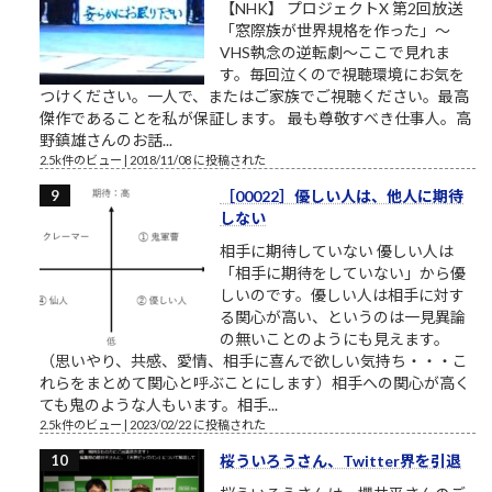
【NHK】 プロジェクトX 第2回放送
「窓際族が世界規格を作った」～
VHS執念の逆転劇～ここで見れま
す。毎回泣くので視聴環境にお気を
つけください。一人で、またはご家族でご視聴ください。最高
傑作であることを私が保証します。 最も尊敬すべき仕事人。高
野鎮雄さんのお話...
2.5k件のビュー
|
2018/11/08 に投稿された
［00022］優しい人は、他人に期待
しない
相手に期待していない 優しい人は
「相手に期待をしていない」から優
しいのです。優しい人は相手に対す
る関心が高い、というのは一見異論
の無いことのようにも見えます。
（思いやり、共感、愛情、相手に喜んで欲しい気持ち・・・こ
れらをまとめて関心と呼ぶことにします）相手への関心が高く
ても鬼のような人もいます。相手...
2.5k件のビュー
|
2023/02/22 に投稿された
桜ういろうさん、Twitter界を引退