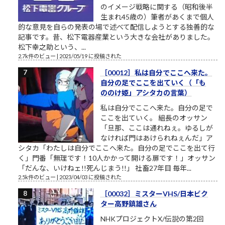
のイメージ戦略に関する（昭和後半
生まれ45歳の）筆者があくまで個人
的な意見を自らの発表の場で述べて配信しようとする独善的な
記事です。昔、松下電器産業という大きな会社がありました。
松下幸之助という、...
2.7k件のビュー
|
2021/05/19 に投稿された
［00012］私は自分でここへ来た。
自分の足でここを出ていく（「も
ののけ姫」アシタカの言葉）
私は自分でここへ来た。自分の足で
ここを出ていく。 組長のオッサン
「旦那、ここは通れねぇ。ゆるしが
なければ門はあけられねぇんだ」ア
シタカ「わたしは自分でここへ来た。自分の足でここを出て行
く」門番「無理です！10人かかって開ける扉です！」オッサン
「だんな、いけねェ!!死んじまう!!」 社畜27年目 毎年...
2.5k件のビュー
|
2023/04/03 に投稿された
［00032］ミスターVHS/日本ビク
ター高野鎮雄さん
NHKプロジェクトX/伝説の第2回