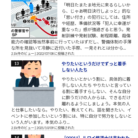
「明日たまたま地元に来るらしいか
ら、じゃあ明日決行しよっと」的な
「思い付き」の犯行にしては、住所
や経歴、準備状況等「犯人に幸運が
重なった」感が強過ぎると思う。発
射訓練や発射試験、射程距離、殺傷
能力の確認等当然事前に行っていたはずだし、警備体制の手薄
な所を見抜いて冷静に近付いた手際、一見それとは分から...
2.1k件のビュー
|
2022/07/08 に投稿された
やりたいというだけでずっと着手
しない人たち
やりたいとかいう割に、具体的に着
手しない人たち やりたいと言ってい
る割に着手すらしない、そんな自分
に酔うだけの人からは、できるだけ
離れるようにしましょう。本気の人
と仕事したいなら。やりたい、教えてくれ、話を聞きたい、イ
ベントに参加したいという割には、特に自分で努力をしないと
いう人がいます。本気のふり...
2.1k件のビュー
|
2021/10/09 に投稿された
［00011］ルロイ修道士は言われた