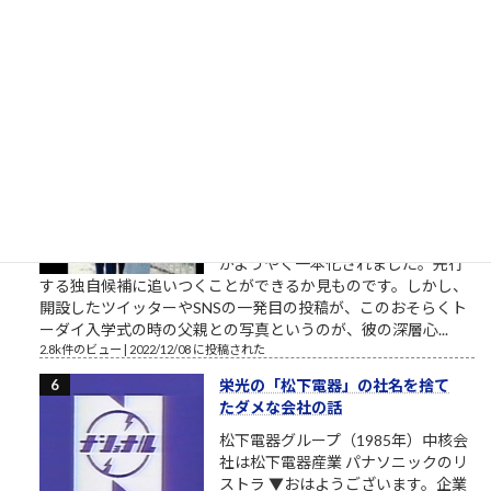
棒太郎） 唐突ですが、心に響く言葉です。 クソまで舐めた肉欲
棒太郎、灰原達之とはまた別の味わいある「ナニワ金融道」主
人公です。 合同会社鈴木商店の投資運用研修素材「ナ...
3.5k件のビュー
|
2021/04/21 に投稿された
東大さん、もう少しまともな候補
者を寄越してもらえませんか？（北
九州市長選挙2023）
トーダイ入学式の写真で始まる北九
州市長選挙2023 北九州市長選挙
2023、与党自民党からの候補予定者
がようやく一本化されました。先行
する独自候補に追いつくことができるか見ものです。しかし、
開設したツイッターやSNSの一発目の投稿が、このおそらくト
ーダイ入学式の時の父親との写真というのが、彼の深層心...
2.8k件のビュー
|
2022/12/08 に投稿された
栄光の「松下電器」の社名を捨て
たダメな会社の話
松下電器グループ（1985年）中核会
社は松下電器産業 パナソニックのリ
ストラ ▼おはようございます。企業