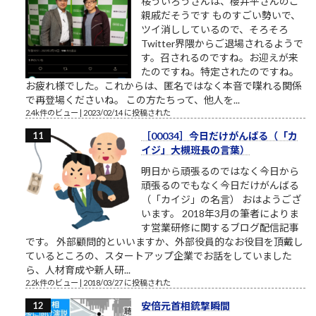
桜ういろうさんは、櫻井平さんのご
親戚だそうです ものすごい勢いで、
ツイ消ししているので、そろそろ
Twitter界隈からご退場されるようで
す。召されるのですね。お迎えが来
たのですね。特定されたのですね。
お疲れ様でした。これからは、匿名ではなく本音で喋れる関係
で再登場くださいね。 この方たちって、他人を...
2.4k件のビュー
|
2023/02/14 に投稿された
［00034］今日だけがんばる（「カ
イジ」大槻班長の言葉）
明日から頑張るのではなく今日から
頑張るのでもなく今日だけがんばる
（「カイジ」の名言） おはようござ
います。 2018年3月の筆者によりま
す営業研修に関するブログ配信記事
です。 外部顧問的といいますか、外部役員的なお役目を頂戴し
ているところの、スタートアップ企業でお話をしていました
ら、人材育成や新人研...
2.2k件のビュー
|
2018/03/27 に投稿された
安倍元首相銃撃瞬間