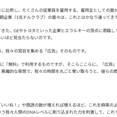
さに比例し、たくさんの従業員を雇用する、雇用主としての面
総額企業（1兆ドルクラブ）の面々は、これとはかなり違ってき
てきた、GEやトヨタといった企業ヒエラルキーの頂点に君臨し
いいほど見当たらないのです。
は、我々の耳目を集める「広告」そのものです。
かに「無料」で利用するものですが、そこらここらに、「広告
、悪魔的な発想で、我々の時間を丸ごと奪い取ろうと、彼らの
。
「いいね！」や既読の数が増えれば増えるほど、これを麻薬の
いう我々人類のDNAレベルに刷り込まれた力を刺激して、これ