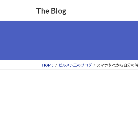
コ
ナ
The Blog
ン
ビ
テ
ゲ
ン
ー
ツ
シ
へ
ョ
ス
ン
キ
に
ッ
移
HOME
ビルメン王のブログ
スマホやPCから自分の時
プ
動