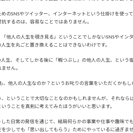
めのSNSやツイッター、インターネットという仕掛けを使っ
対抗するのは、容易なことではありません。
「他人の人生を覗き見る」ということでしかないSNSやイン
の人生を丸ごと置き換えることはできないわけです。
人生、そしてしかる後に「暇つぶし」の他人の人生、という塩
れません。
とも、他人の人生なのか？というお叱りの言葉をいただくかもし
う、ということで大切なことなのかもしれませんが、それなら
ということを真剣に考えてみたほうがいいと思います。
うした日常の発信を通じて、結局何らかの事業や仕事や趣味で
在を少しでも「思い出してもらう」ためにやっているに過ぎま