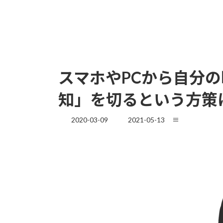
スマホやPCから自分
知」を切るという方策につ
最
2020-03-09
2021-05-13
≡
終
更
新
日
時
: